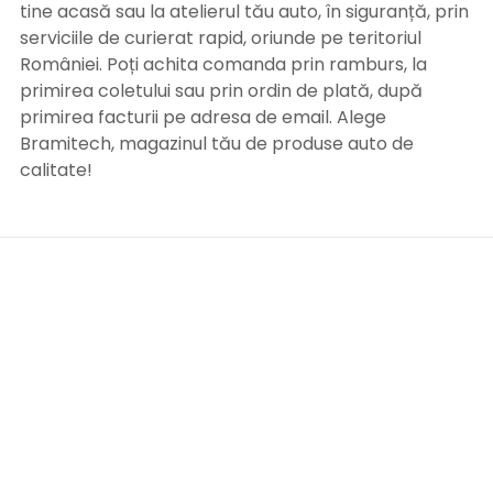
tine acasă sau la atelierul tău auto, în siguranță, prin
serviciile de curierat rapid, oriunde pe teritoriul
României. Poți achita comanda prin ramburs, la
primirea coletului sau prin ordin de plată, după
primirea facturii pe adresa de email. Alege
Bramitech, magazinul tău de produse auto de
calitate!
INFORMATII UTILE
Termeni si conditii
Formular retur
Confidentialitate
Politica de Cookies
ANPC