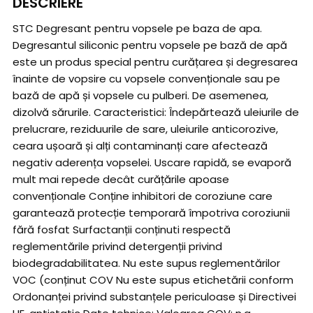
DESCRIERE
STC Degresant pentru vopsele pe baza de apa.
Degresantul siliconic pentru vopsele pe bază de apă
este un produs special pentru curățarea și degresarea
înainte de vopsire cu vopsele convenționale sau pe
bază de apă și vopsele cu pulberi. De asemenea,
dizolvă sărurile. Caracteristici: Îndepărtează uleiurile de
prelucrare, reziduurile de sare, uleiurile anticorozive,
ceara ușoară și alți contaminanți care afectează
negativ aderența vopselei. Uscare rapidă, se evaporă
mult mai repede decât curățările apoase
convenționale Conține inhibitori de coroziune care
garantează protecție temporară împotriva coroziunii
fără fosfat Surfactanții conținuti respectă
reglementările privind detergenții privind
biodegradabilitatea. Nu este supus reglementărilor
VOC (conținut COV Nu este supus etichetării conform
Ordonanței privind substanțele periculoase și Directivei