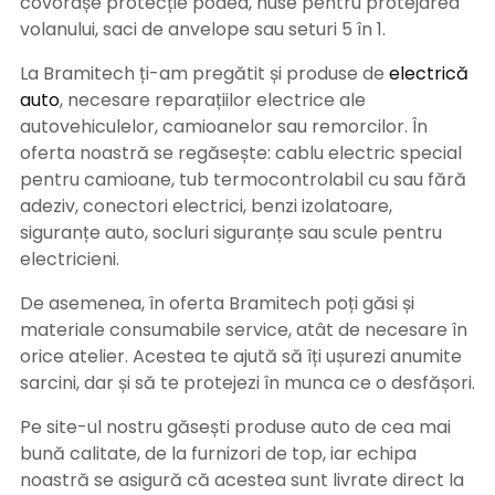
covorașe protecție podea, huse pentru protejarea
volanului, saci de anvelope sau seturi 5 în 1.
La Bramitech ți-am pregătit și produse de
electrică
auto
, necesare reparațiilor electrice ale
autovehiculelor, camioanelor sau remorcilor. În
oferta noastră se regăsește: cablu electric special
pentru camioane, tub termocontrolabil cu sau fără
adeziv, conectori electrici, benzi izolatoare,
siguranțe auto, socluri siguranțe sau scule pentru
electricieni.
De asemenea, în oferta Bramitech poți găsi și
materiale consumabile service, atât de necesare în
orice atelier. Acestea te ajută să îți ușurezi anumite
sarcini, dar și să te protejezi în munca ce o desfășori.
Pe site-ul nostru găsești produse auto de cea mai
bună calitate, de la furnizori de top, iar echipa
noastră se asigură că acestea sunt livrate direct la