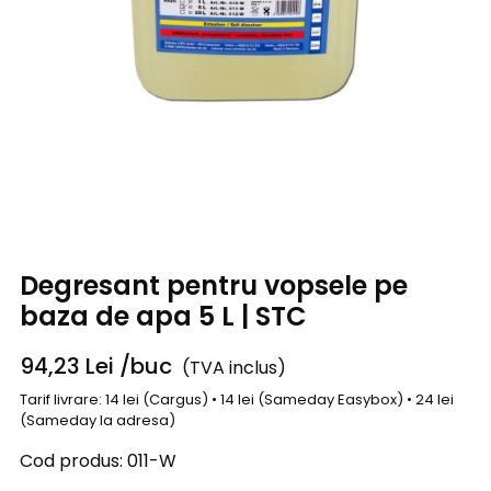
Degresant pentru vopsele pe
baza de apa 5 L | STC
94,23
Lei
/buc
(TVA inclus)
Tarif livrare: 14 lei (Cargus) • 14 lei (Sameday Easybox) • 24 lei
(Sameday la adresa)
Cod produs:
011-W