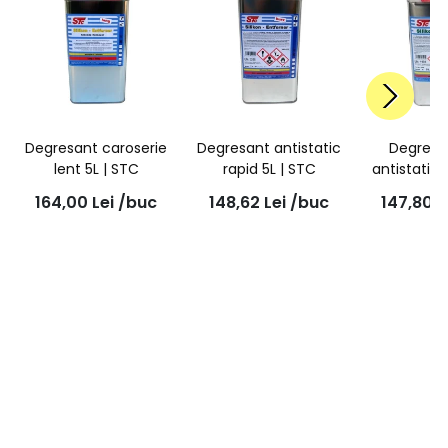
Degresant caroserie
Degresant antistatic
Degresa
lent 5L | STC
rapid 5L | STC
antistatic,
5
164,00
Lei
/buc
148,62
Lei
/buc
147,80
L