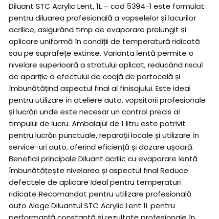
Diluant STC Acrylic Lent, 1L – cod 5394-1 este formulat
pentru diluarea profesională a vopselelor și lacurilor
acrilice, asigurând timp de evaporare prelungit și
aplicare uniformă în condiții de temperatură ridicată
sau pe suprafețe extinse. Varianta lentă permite o
nivelare superioară a stratului aplicat, reducând riscul
de apariție a efectului de coajă de portocală și
îmbunătățind aspectul final al finisajului. Este ideal
pentru utilizare în ateliere auto, vopsitorii profesionale
și lucrări unde este necesar un control precis al
timpului de lucru. Ambalajul de 1 litru este potrivit
pentru lucrări punctuale, reparații locale și utilizare în
service-uri auto, oferind eficiență și dozare ușoară.
Beneficii principale Diluant acrilic cu evaporare lentă
Îmbunătățește nivelarea și aspectul final Reduce
defectele de aplicare Ideal pentru temperaturi
ridicate Recomandat pentru utilizare profesională
auto Alege Diluantul STC Acrylic Lent 1L pentru
performanță constantă și rezultate profesionale în