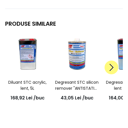
PRODUSE SIMILARE
Diluant STC acrylic,
Degresant STC silicon
Degresant 
lent, 5L
remover "ANTISTATIC"
lent 5L
Lent, 1L
168,92
Lei
/buc
43,05
Lei
/buc
164,00
L