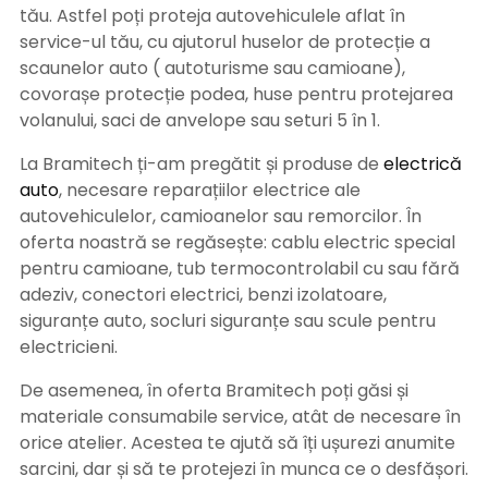
tău. Astfel poți proteja autovehiculele aflat în
service-ul tău, cu ajutorul huselor de protecție a
scaunelor auto ( autoturisme sau camioane),
covorașe protecție podea, huse pentru protejarea
volanului, saci de anvelope sau seturi 5 în 1.
La Bramitech ți-am pregătit și produse de
electrică
auto
, necesare reparațiilor electrice ale
autovehiculelor, camioanelor sau remorcilor. În
oferta noastră se regăsește: cablu electric special
pentru camioane, tub termocontrolabil cu sau fără
adeziv, conectori electrici, benzi izolatoare,
siguranțe auto, socluri siguranțe sau scule pentru
electricieni.
De asemenea, în oferta Bramitech poți găsi și
materiale consumabile service, atât de necesare în
orice atelier. Acestea te ajută să îți ușurezi anumite
sarcini, dar și să te protejezi în munca ce o desfășori.