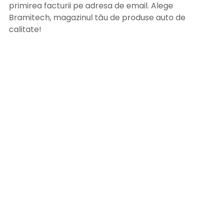
primirea facturii pe adresa de email. Alege
Bramitech, magazinul tău de produse auto de
calitate!
INFORMATII UTILE
Termeni si conditii
Formular retur
Confidentialitate
Politica de Cookies
ANPC
Solutionarea litigiilor
Informatii legale