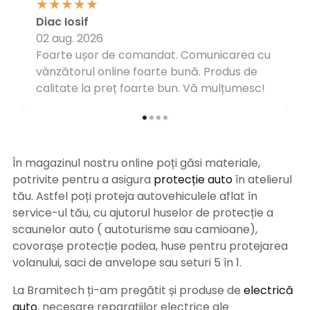
Diac Iosif
02 aug. 2026
Foarte ușor de comandat. Comunicarea cu
vânzătorul online foarte bună. Produs de
calitate la preț foarte bun. Vă mulțumesc!
În magazinul nostru online poți găsi materiale,
potrivite pentru a asigura
protecție auto
î
n atelierul
tău. Astfel poți proteja autovehiculele aflat în
service-ul tău, cu ajutorul huselor de protecție a
scaunelor auto ( autoturisme sau camioane),
covorașe protecție podea, huse pentru protejarea
volanului, saci de anvelope sau seturi 5 în 1.
La Bramitech ți-am pregătit și produse de
electrică
auto
, necesare reparațiilor electrice ale