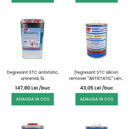
Degresant STC antistatic,
Degresant STC silicon
universal, 5L
remover "ANTISTATIC" Lent,
1L
147,80
Lei
/buc
43,05
Lei
/buc
ADAUGA IN COS
ADAUGA IN COS