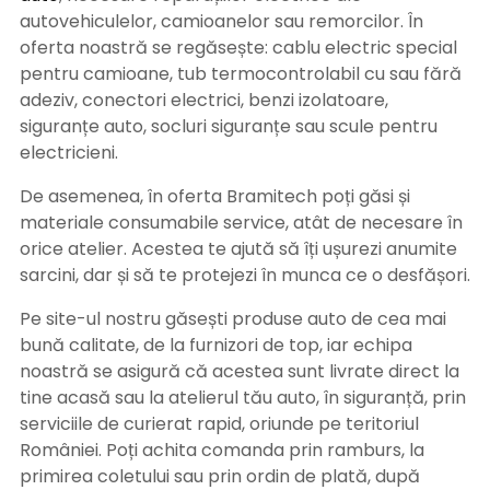
autovehiculelor, camioanelor sau remorcilor. În
oferta noastră se regăsește: cablu electric special
pentru camioane, tub termocontrolabil cu sau fără
adeziv, conectori electrici, benzi izolatoare,
siguranțe auto, socluri siguranțe sau scule pentru
electricieni.
De asemenea, în oferta Bramitech poți găsi și
materiale consumabile service, atât de necesare în
orice atelier. Acestea te ajută să îți ușurezi anumite
sarcini, dar și să te protejezi în munca ce o desfășori.
Pe site-ul nostru găsești produse auto de cea mai
bună calitate, de la furnizori de top, iar echipa
noastră se asigură că acestea sunt livrate direct la
tine acasă sau la atelierul tău auto, în siguranță, prin
serviciile de curierat rapid, oriunde pe teritoriul
României. Poți achita comanda prin ramburs, la
primirea coletului sau prin ordin de plată, după