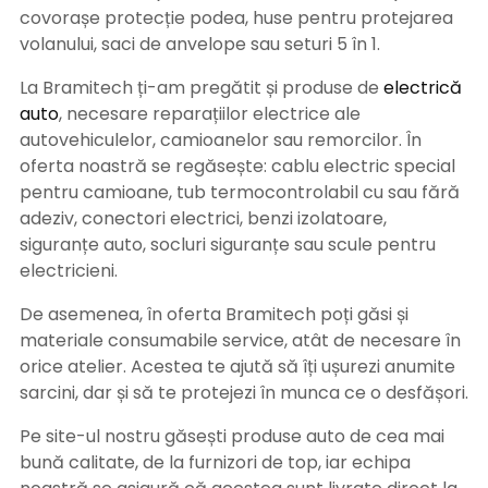
covorașe protecție podea, huse pentru protejarea
volanului, saci de anvelope sau seturi 5 în 1.
La Bramitech ți-am pregătit și produse de
electrică
auto
, necesare reparațiilor electrice ale
autovehiculelor, camioanelor sau remorcilor. În
oferta noastră se regăsește: cablu electric special
pentru camioane, tub termocontrolabil cu sau fără
adeziv, conectori electrici, benzi izolatoare,
siguranțe auto, socluri siguranțe sau scule pentru
electricieni.
De asemenea, în oferta Bramitech poți găsi și
materiale consumabile service, atât de necesare în
orice atelier. Acestea te ajută să îți ușurezi anumite
sarcini, dar și să te protejezi în munca ce o desfășori.
Pe site-ul nostru găsești produse auto de cea mai
bună calitate, de la furnizori de top, iar echipa