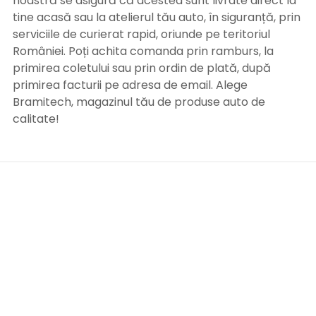
noastră se asigură că acestea sunt livrate direct la
tine acasă sau la atelierul tău auto, în siguranță, prin
serviciile de curierat rapid, oriunde pe teritoriul
României. Poți achita comanda prin ramburs, la
primirea coletului sau prin ordin de plată, după
primirea facturii pe adresa de email. Alege
Bramitech, magazinul tău de produse auto de
calitate!
INFORMATII UTILE
Termeni si conditii
Formular retur
Confidentialitate
Politica de Cookies