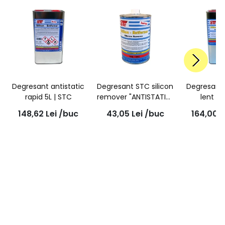
Degresant antistatic
Degresant STC silicon
Degresant 
rapid 5L | STC
remover "ANTISTATIC"
lent 5L
Lent, 1L
148,62
Lei
/buc
43,05
Lei
/buc
164,00
L