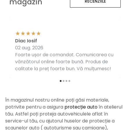
magazin
RECENZIILE
Diac Iosif
02 aug. 2026
Foarte ușor de comandat. Comunicarea cu
vânzătorul online foarte bună. Produs de
calitate la preț foarte bun. Vă mulțumesc!
În magazinul nostru online poți găsi materiale,
potrivite pentru a asigura
protecție auto
î
n atelierul
tău. Astfel poți proteja autovehiculele aflat în
service-ul tău, cu ajutorul huselor de protecție a
scaunelor auto ( autoturisme sau camioane),