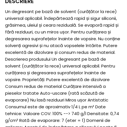
DESCRIERE
Un degresant pe bază de solvent (curățător la rece)
universal aplicabil. Îndepărtează rapid și sigur siliconii,
grăsimea, uleiul și ceara reziduală. Se evaporă rapid și
fără reziduuri, cu un miros ușor. Pentru curățarea și
degresarea suprafețelor înainte de vopsire. Nu conține
solvenți agresivi și nu atacă vopselele întărite. Putere
excelentă de dizolvare și consum redus de material.
Descrierea produsului Un degresant pe bază de
solvent (curățător la rece) universal aplicabil. Pentru
curățarea și degresarea suprafețelor înainte de
vopsire. Proprietăți: Putere excelentă de dizolvare
Consum redus de material Curățare intensivă a
pieselor tratate Auto-uscare (rată scăzută de
evaporare) Nu lasă reziduuri Miros ușor Antistatic
Consumul este de aproximativ 1/4 L pe m² Date
tehnice: Valoare COV: 100% --> 740 g/l Densitate: 0,74
g/cm³ Rată de evaporare: 7 (eter = 1) Domenii de