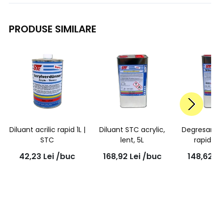
PRODUSE SIMILARE
Diluant acrilic rapid 1L |
Diluant STC acrylic,
Degresant 
STC
lent, 5L
rapid 5
42,23
Lei
/buc
168,92
Lei
/buc
148,62
L