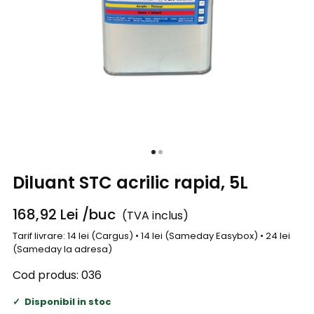
Diluant STC acrilic rapid, 5L
168,92
Lei
/buc
(TVA inclus)
Tarif livrare: 14 lei (Cargus) • 14 lei (Sameday Easybox) • 24 lei
(Sameday la adresa)
Cod produs:
036
Disponibil in stoc