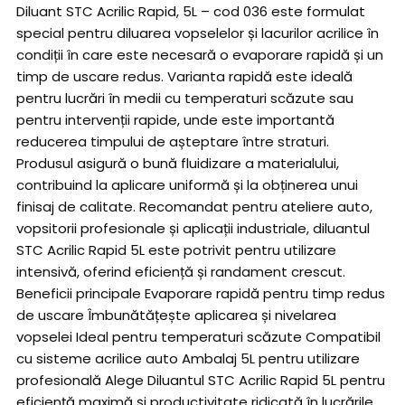
Diluant STC Acrilic Rapid, 5L – cod 036 este formulat
special pentru diluarea vopselelor și lacurilor acrilice în
condiții în care este necesară o evaporare rapidă și un
timp de uscare redus. Varianta rapidă este ideală
pentru lucrări în medii cu temperaturi scăzute sau
pentru intervenții rapide, unde este importantă
reducerea timpului de așteptare între straturi.
Produsul asigură o bună fluidizare a materialului,
contribuind la aplicare uniformă și la obținerea unui
finisaj de calitate. Recomandat pentru ateliere auto,
vopsitorii profesionale și aplicații industriale, diluantul
STC Acrilic Rapid 5L este potrivit pentru utilizare
intensivă, oferind eficiență și randament crescut.
Beneficii principale Evaporare rapidă pentru timp redus
de uscare Îmbunătățește aplicarea și nivelarea
vopselei Ideal pentru temperaturi scăzute Compatibil
cu sisteme acrilice auto Ambalaj 5L pentru utilizare
profesională Alege Diluantul STC Acrilic Rapid 5L pentru
eficiență maximă și productivitate ridicată în lucrările