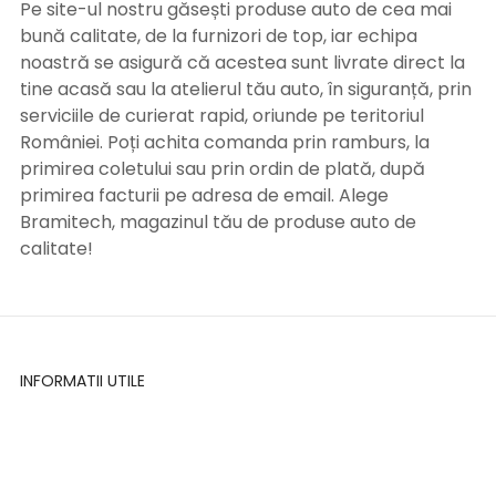
Pe site-ul nostru găsești produse auto de cea mai
bună calitate, de la furnizori de top, iar echipa
noastră se asigură că acestea sunt livrate direct la
tine acasă sau la atelierul tău auto, în siguranță, prin
serviciile de curierat rapid, oriunde pe teritoriul
României. Poți achita comanda prin ramburs, la
primirea coletului sau prin ordin de plată, după
primirea facturii pe adresa de email. Alege
Bramitech, magazinul tău de produse auto de
calitate!
INFORMATII UTILE
Termeni si conditii
Formular retur
Confidentialitate