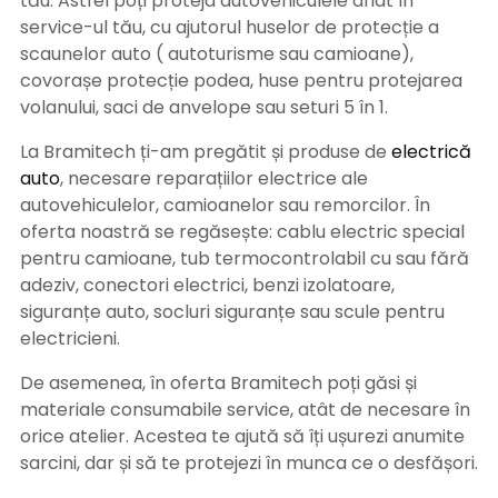
tău. Astfel poți proteja autovehiculele aflat în
service-ul tău, cu ajutorul huselor de protecție a
scaunelor auto ( autoturisme sau camioane),
covorașe protecție podea, huse pentru protejarea
volanului, saci de anvelope sau seturi 5 în 1.
La Bramitech ți-am pregătit și produse de
electrică
auto
, necesare reparațiilor electrice ale
autovehiculelor, camioanelor sau remorcilor. În
oferta noastră se regăsește: cablu electric special
pentru camioane, tub termocontrolabil cu sau fără
adeziv, conectori electrici, benzi izolatoare,
siguranțe auto, socluri siguranțe sau scule pentru
electricieni.
De asemenea, în oferta Bramitech poți găsi și
materiale consumabile service, atât de necesare în
orice atelier. Acestea te ajută să îți ușurezi anumite
sarcini, dar și să te protejezi în munca ce o desfășori.