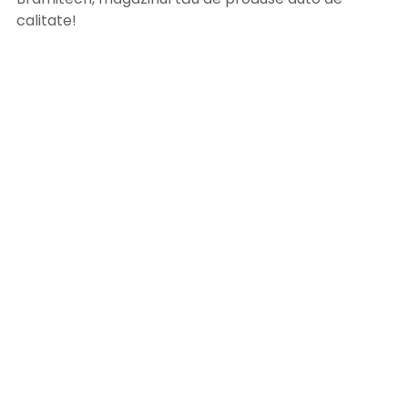
calitate!
INFORMATII UTILE
Termeni si conditii
Formular retur
Confidentialitate
Politica de Cookies
ANPC
Solutionarea litigiilor
Informatii legale
ASISTENTA