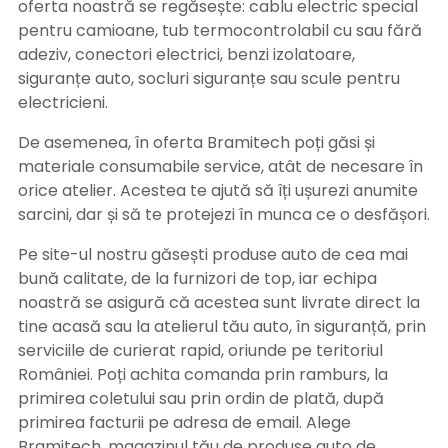
oferta noastră se regăsește: cablu electric special
pentru camioane, tub termocontrolabil cu sau fără
adeziv, conectori electrici, benzi izolatoare,
siguranțe auto, socluri siguranțe sau scule pentru
electricieni.
De asemenea, în oferta Bramitech poți găsi și
materiale consumabile service, atât de necesare în
orice atelier. Acestea te ajută să îți ușurezi anumite
sarcini, dar și să te protejezi în munca ce o desfășori.
Pe site-ul nostru găsești produse auto de cea mai
bună calitate, de la furnizori de top, iar echipa
noastră se asigură că acestea sunt livrate direct la
tine acasă sau la atelierul tău auto, în siguranță, prin
serviciile de curierat rapid, oriunde pe teritoriul
României. Poți achita comanda prin ramburs, la
primirea coletului sau prin ordin de plată, după
primirea facturii pe adresa de email. Alege
Bramitech, magazinul tău de produse auto de