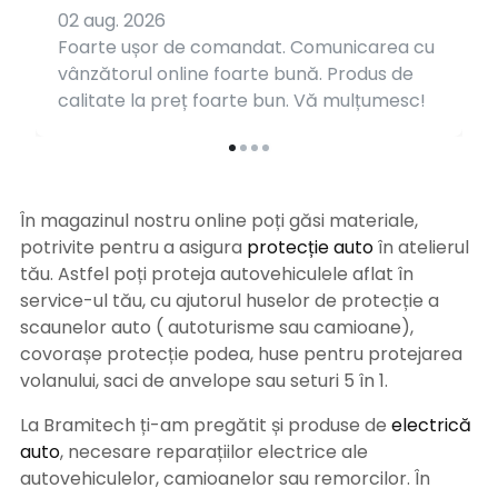
02 aug. 2026
Foarte ușor de comandat. Comunicarea cu
vânzătorul online foarte bună. Produs de
calitate la preț foarte bun. Vă mulțumesc!
În magazinul nostru online poți găsi materiale,
potrivite pentru a asigura
protecție auto
î
n atelierul
tău. Astfel poți proteja autovehiculele aflat în
service-ul tău, cu ajutorul huselor de protecție a
scaunelor auto ( autoturisme sau camioane),
covorașe protecție podea, huse pentru protejarea
volanului, saci de anvelope sau seturi 5 în 1.
La Bramitech ți-am pregătit și produse de
electrică
auto
, necesare reparațiilor electrice ale
autovehiculelor, camioanelor sau remorcilor. În