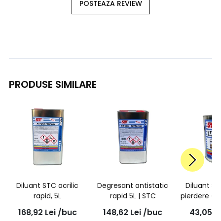
POSTEAZA REVIEW
PRODUSE SIMILARE
Diluant STC acrilic
Degresant antistatic
Diluant S
rapid, 5L
rapid 5L | STC
pierdere (F
168,92
Lei
/buc
148,62
Lei
/buc
43,05
L