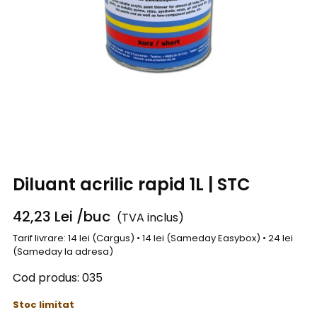
Diluant acrilic rapid 1L | STC
42,23
Lei
/buc
(TVA inclus)
Tarif livrare: 14 lei (Cargus) • 14 lei (Sameday Easybox) • 24 lei
(Sameday la adresa)
Cod produs:
035
Stoc limitat