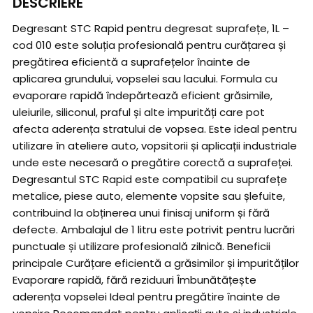
DESCRIERE
Degresant STC Rapid pentru degresat suprafețe, 1L –
cod 010 este soluția profesională pentru curățarea și
pregătirea eficientă a suprafețelor înainte de
aplicarea grundului, vopselei sau lacului. Formula cu
evaporare rapidă îndepărtează eficient grăsimile,
uleiurile, siliconul, praful și alte impurități care pot
afecta aderența stratului de vopsea. Este ideal pentru
utilizare în ateliere auto, vopsitorii și aplicații industriale
unde este necesară o pregătire corectă a suprafeței.
Degresantul STC Rapid este compatibil cu suprafețe
metalice, piese auto, elemente vopsite sau șlefuite,
contribuind la obținerea unui finisaj uniform și fără
defecte. Ambalajul de 1 litru este potrivit pentru lucrări
punctuale și utilizare profesională zilnică. Beneficii
principale Curățare eficientă a grăsimilor și impurităților
Evaporare rapidă, fără reziduuri Îmbunătățește
aderența vopselei Ideal pentru pregătire înainte de