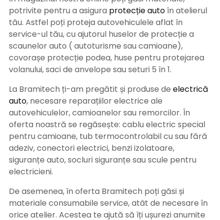
potrivite pentru a asigura
protecție auto
î
n atelierul
tău. Astfel poți proteja autovehiculele aflat în
service-ul tău, cu ajutorul huselor de protecție a
scaunelor auto ( autoturisme sau camioane),
covorașe protecție podea, huse pentru protejarea
volanului, saci de anvelope sau seturi 5 în 1.
La Bramitech ți-am pregătit și produse de
electrică
auto
, necesare reparațiilor electrice ale
autovehiculelor, camioanelor sau remorcilor. În
oferta noastră se regăsește: cablu electric special
pentru camioane, tub termocontrolabil cu sau fără
adeziv, conectori electrici, benzi izolatoare,
siguranțe auto, socluri siguranțe sau scule pentru
electricieni.
De asemenea, în oferta Bramitech poți găsi și
materiale consumabile service, atât de necesare în
orice atelier. Acestea te ajută să îți ușurezi anumite