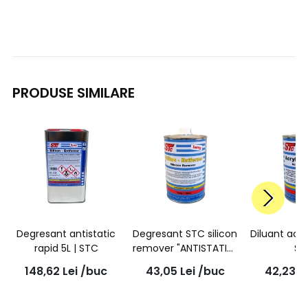
PRODUSE SIMILARE
Degresant antistatic
Degresant STC silicon
Diluant acrili
rapid 5L | STC
remover "ANTISTATIC"
ST
Lent, 1L
148,62
Lei
/buc
43,05
Lei
/buc
42,23
L