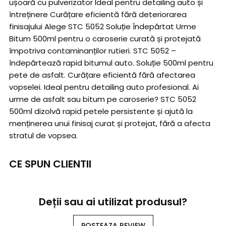
ușoară cu pulverizator Ideal pentru detailing auto și
întreținere Curățare eficientă fără deteriorarea
finisajului Alege STC 5052 Soluție Îndepărtat Urme
Bitum 500ml pentru o caroserie curată și protejată
împotriva contaminanților rutieri. STC 5052 –
îndepărtează rapid bitumul auto. Soluție 500ml pentru
pete de asfalt. Curățare eficientă fără afectarea
vopselei. Ideal pentru detailing auto profesional. Ai
urme de asfalt sau bitum pe caroserie? STC 5052
500ml dizolvă rapid petele persistente și ajută la
menținerea unui finisaj curat și protejat, fără a afecta
stratul de vopsea.
CE SPUN CLIENTII
Deții sau ai utilizat produsul?
POSTEAZA REVIEW