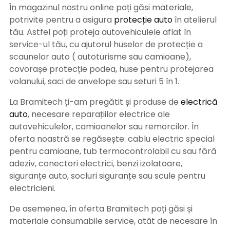
În magazinul nostru online poți găsi materiale,
potrivite pentru a asigura
protecție auto
î
n atelierul
tău. Astfel poți proteja autovehiculele aflat în
service-ul tău, cu ajutorul huselor de protecție a
scaunelor auto ( autoturisme sau camioane),
covorașe protecție podea, huse pentru protejarea
volanului, saci de anvelope sau seturi 5 în 1.
La Bramitech ți-am pregătit și produse de
electrică
auto
, necesare reparațiilor electrice ale
autovehiculelor, camioanelor sau remorcilor. În
oferta noastră se regăsește: cablu electric special
pentru camioane, tub termocontrolabil cu sau fără
adeziv, conectori electrici, benzi izolatoare,
siguranțe auto, socluri siguranțe sau scule pentru
electricieni.
De asemenea, în oferta Bramitech poți găsi și
materiale consumabile service, atât de necesare în