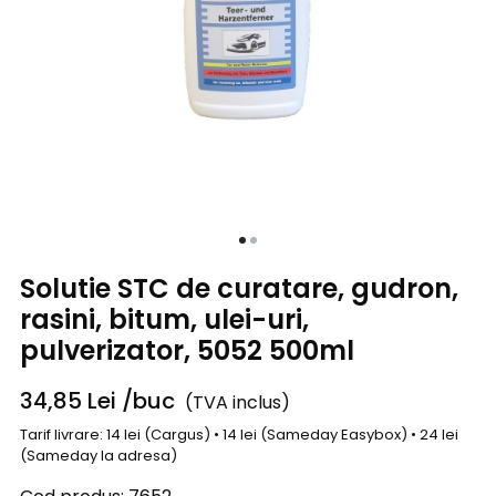
Solutie STC de curatare, gudron,
rasini, bitum, ulei-uri,
pulverizator, 5052 500ml
34,85
Lei
/buc
(TVA inclus)
Tarif livrare: 14 lei (Cargus) • 14 lei (Sameday Easybox) • 24 lei
(Sameday la adresa)