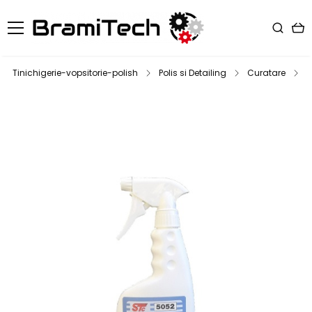
Tinichigerie-vopsitorie-polish
Polis si Detailing
Curatare
S