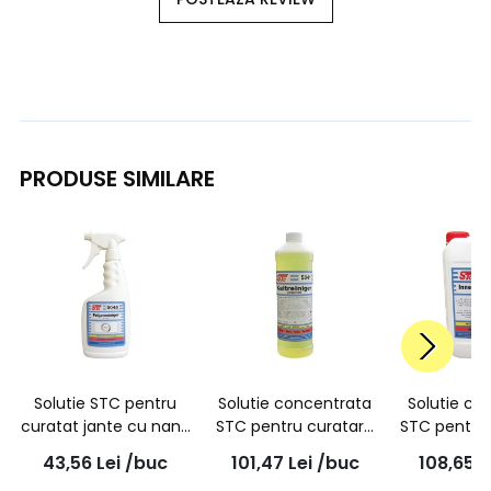
PRODUSE SIMILARE
Solutie STC pentru
Solutie concentrata
Solutie co
curatat jante cu nano
STC pentru curatare
STC pentru
particule, 5045,
in atelierele auto HP-
interioar
43,56
Lei
/buc
101,47
Lei
/buc
108,65
L
pulverizator 500ml
CLEANER 5041, 1L
(Fresh s