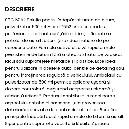
DESCRIERE
STC 5052 Soluție pentru îndepărtat urme de bitum,
pulverizator 500 ml – cod 7652 este un produs
profesional destinat curățării rapide și eficiente a
petelor de asfalt, bitum și reziduuri rutiere de pe
caroseria auto. Formula activă dizolvă rapid urmele
persistente de bitum fără a afecta stratul de vopsea,
lacul sau suprafețele metalice și plastice. Este ideal
pentru utilizare în ateliere auto, centre de detailing sau
pentru întreținerea regulată a vehiculului. Ambalajul cu
pulverizator de 500 ml permite aplicare ușoară și
dozare controlată, asigurând acoperire uniformă și
eficiență ridicată. Produsul contribuie la menținerea
aspectului estetic al caroseriei și la prevenirea
deteriorării cauzate de contaminanți rutieri. Beneficii
principale Îndepărtează rapid urmele de bitum și asfalt
Sigur pentru suprafețe vopsite și lăcuite Aplicare