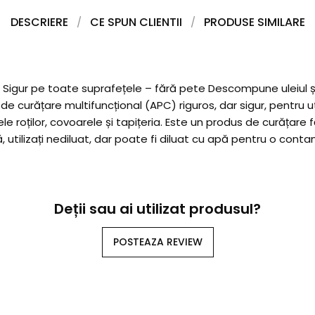
DESCRIERE
CE SPUN CLIENTII
PRODUSE SIMILARE
 Sigur pe toate suprafețele – fără pete Descompune uleiul ș
e curățare multifuncțional (APC) riguros, dar sigur, pentru ut
roților, covoarele și tapițeria. Este un produs de curățare fă
, utilizați nediluat, dar poate fi diluat cu apă pentru o cont
Deții sau ai utilizat produsul?
POSTEAZA REVIEW