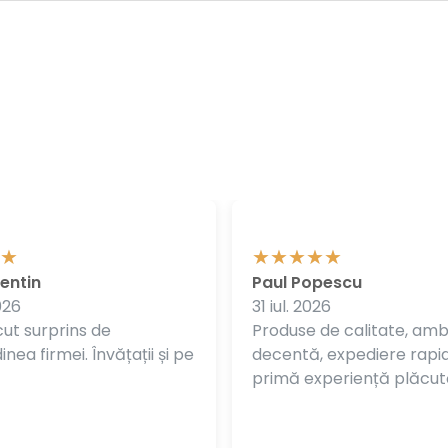
entin
Paul Popescu
026
31 iul. 2026
ut surprins de
Produse de calitate, am
nea firmei. Învățații și pe
decentă, expediere rapi
primă experiență plăcut