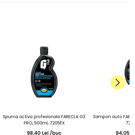
Spuma activa profesionala FARECLA G3
Sampon auto FAREC
PRO, 500ml, 7205EX
725
98,40
Lei
/buc
84,05
L