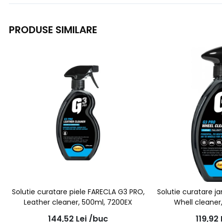
PRODUSE SIMILARE
Solutie curatare piele FARECLA G3 PRO,
Solutie curatare j
Leather cleaner, 500ml, 7200EX
Whell cleaner
144,52
Lei
/buc
119,92