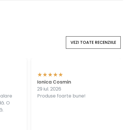
VEZI TOATE RECENZIILE
Ionica Cosmin
29 iul. 2026
balare
Produse foarte bune!
dă. O
ă.