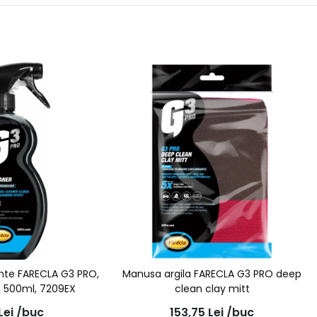
ante FARECLA G3 PRO,
Manusa argila FARECLA G3 PRO deep
, 500ml, 7209EX
clean clay mitt
Lei
/buc
153,75
Lei
/buc