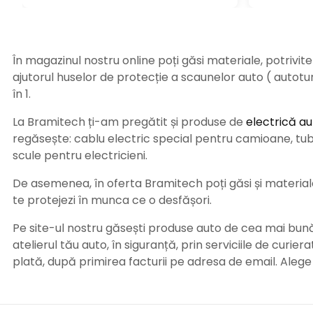
În magazinul nostru online poți găsi materiale, potrivit
ajutorul huselor de protecție a scaunelor auto ( autot
în 1.
La Bramitech ți-am pregătit și produse de
electrică au
regăsește: cablu electric special pentru camioane, tub t
scule pentru electricieni.
De asemenea, în oferta Bramitech poți găsi și materiale 
te protejezi în munca ce o desfășori.
Pe site-ul nostru găsești produse auto de cea mai bună c
atelierul tău auto, în siguranță, prin serviciile de curie
plată, după primirea facturii pe adresa de email. Aleg