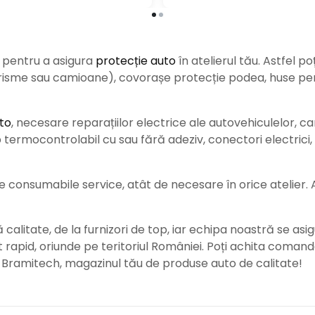
e pentru a asigura
protecție auto
î
n atelierul tău. Astfel po
urisme sau camioane), covorașe protecție podea, huse pent
to
, necesare reparațiilor electrice ale autovehiculelor, c
ermocontrolabil cu sau fără adeziv, conectori electrici, b
consumabile service, atât de necesare în orice atelier. Ace
alitate, de la furnizori de top, iar echipa noastră se asig
rat rapid, oriunde pe teritoriul României. Poți achita coman
e Bramitech, magazinul tău de produse auto de calitate!