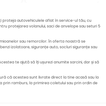
ți proteja autovehiculele aflat în service-ul tău, cu
ru protejarea volanului, saci de anvelope sau seturi 5
amioanelor sau remorcilor. În oferta noastră se
enzi izolatoare, siguranțe auto, socluri siguranțe sau
stea te ajută să îți ușurezi anumite sarcini, dar și să
ură că acestea sunt livrate direct la tine acasă sau la
da prin ramburs, la primirea coletului sau prin ordin de