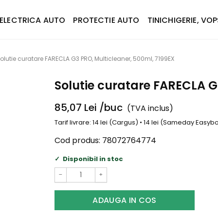
ELECTRICA AUTO
PROTECTIE AUTO
TINICHIGERIE, VOP
olutie curatare FARECLA G3 PRO, Multicleaner, 500ml, 7199EX
Solutie curatare FARECLA G
85,07
Lei
/buc
(TVA inclus)
Tarif livrare: 14 lei (Cargus) • 14 lei (Sameday Easy
Cod produs:
78072764774
Disponibil in stoc
−
+
ADAUGA IN COS