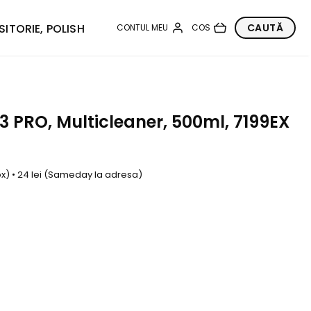
SITORIE, POLISH
3 PRO, Multicleaner, 500ml, 7199EX
box) • 24 lei (Sameday la adresa)