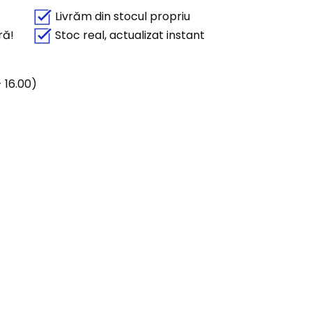
Livrăm din stocul propriu
ră!
Stoc real, actualizat instant
 16.00)