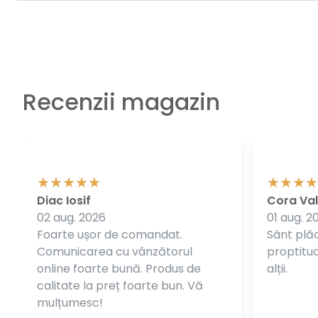
Recenzii magazin
Diac Iosif
Cora Val
02 aug. 2026
01 aug. 2
Foarte ușor de comandat.
Sânt plăc
Comunicarea cu vânzătorul
proptitudi
online foarte bună. Produs de
alții.
calitate la preț foarte bun. Vă
mulțumesc!