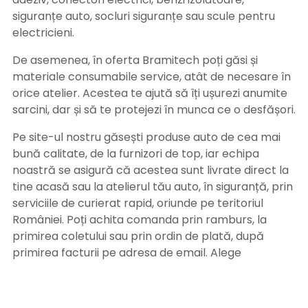
siguranțe auto, socluri siguranțe sau scule pentru
electricieni.
De asemenea, în oferta Bramitech poți găsi și
materiale consumabile service, atât de necesare în
orice atelier. Acestea te ajută să îți ușurezi anumite
sarcini, dar și să te protejezi în munca ce o desfășori.
Pe site-ul nostru găsești produse auto de cea mai
bună calitate, de la furnizori de top, iar echipa
noastră se asigură că acestea sunt livrate direct la
tine acasă sau la atelierul tău auto, în siguranță, prin
serviciile de curierat rapid, oriunde pe teritoriul
României. Poți achita comanda prin ramburs, la
primirea coletului sau prin ordin de plată, după
primirea facturii pe adresa de email. Alege
Bramitech, magazinul tău de produse auto de
calitate!