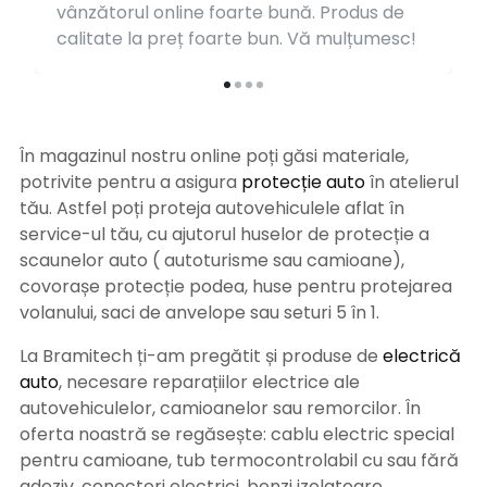
vânzătorul online foarte bună. Produs de
calitate la preț foarte bun. Vă mulțumesc!
În magazinul nostru online poți găsi materiale,
potrivite pentru a asigura
protecție auto
î
n atelierul
tău. Astfel poți proteja autovehiculele aflat în
service-ul tău, cu ajutorul huselor de protecție a
scaunelor auto ( autoturisme sau camioane),
covorașe protecție podea, huse pentru protejarea
volanului, saci de anvelope sau seturi 5 în 1.
La Bramitech ți-am pregătit și produse de
electrică
auto
, necesare reparațiilor electrice ale
autovehiculelor, camioanelor sau remorcilor. În
oferta noastră se regăsește: cablu electric special
pentru camioane, tub termocontrolabil cu sau fără
adeziv, conectori electrici, benzi izolatoare,