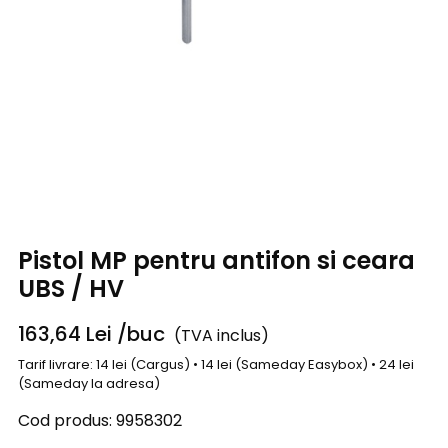
Pistol MP pentru antifon si ceara
UBS / HV
163,64
Lei
/buc
(TVA inclus)
Tarif livrare: 14 lei (Cargus) • 14 lei (Sameday Easybox) • 24 lei
(Sameday la adresa)
Cod produs:
9958302