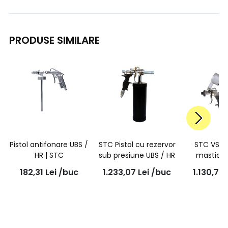
PRODUSE SIMILARE
Pistol antifonare UBS /
STC Pistol cu rezervor
STC VSP 6
HR | STC
sub presiune UBS / HR
mastic pi
182,31
Lei
/buc
1.233,07
Lei
/buc
1.130,71
L