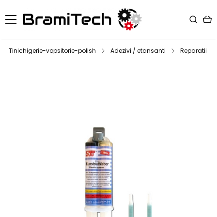
Tinichigerie-vopsitorie-polish
Adezivi / etansanti
Reparatii pl