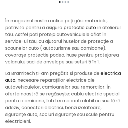
În magazinul nostru online poți găsi materiale,
potrivite pentru a asigura
protecție auto
î
n atelierul
tău. Astfel poți proteja autovehiculele aflat în
service-ul tău, cu ajutorul huselor de protecție a
scaunelor auto ( autoturisme sau camioane),
covorașe protecție podea, huse pentru protejarea
volanului, saci de anvelope sau seturi 5 în 1.
La Bramitech ți-am pregătit și produse de
electrică
auto
, necesare reparațiilor electrice ale
autovehiculelor, camioanelor sau remorcilor. În
oferta noastră se regăsește: cablu electric special
pentru camioane, tub termocontrolabil cu sau fără
adeziv, conectori electrici, benzi izolatoare,
siguranțe auto, socluri siguranțe sau scule pentru
electricieni.