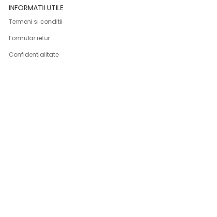
INFORMATII UTILE
Termeni si conditii
Formular retur
Confidentialitate
Politica de Cookies
ANPC
Solutionarea litigiilor
Informatii legale
ASISTENTA
Contact
Cum cumpar
Cum platesc
Livrarea produselor