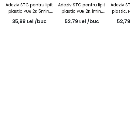
Adeziv STC pentru lipit
Adeziv STC pentru lipit
Adeziv STC p
plastic PUR 2K 5min,
plastic PUR 2K 1min,
plastic, PUR
seringa dubla + 2
tub dublu 50g
tub dub
35,88
Lei
/buc
52,79
Lei
/buc
52,79
L
mixere 25g