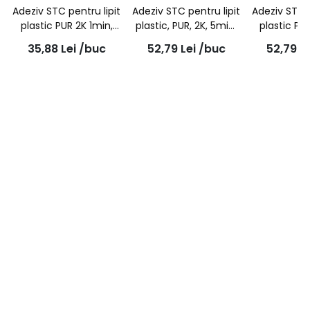
Adeziv STC pentru lipit
Adeziv STC pentru lipit
Adeziv STC p
plastic PUR 2K 1min,
plastic, PUR, 2K, 5min,
plastic PU
seringa dubla + 2
tub dublu, 50g
tub dub
35,88
Lei
/buc
52,79
Lei
/buc
52,79
L
mixere 25g