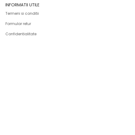
INFORMATII UTILE
Termeni si conditii
Formular retur
Confidentialitate
Politica de Cookies
ANPC
Solutionarea litigiilor
Informatii legale
ASISTENTA
Contact
Cum cumpar
Cum platesc
Livrarea produselor