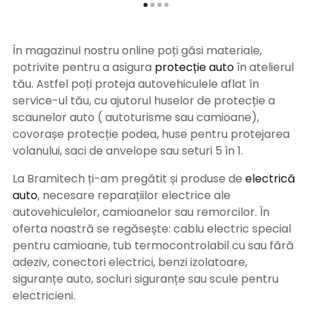
În magazinul nostru online poți găsi materiale,
potrivite pentru a asigura
protecție auto
î
n atelierul
tău. Astfel poți proteja autovehiculele aflat în
service-ul tău, cu ajutorul huselor de protecție a
scaunelor auto ( autoturisme sau camioane),
covorașe protecție podea, huse pentru protejarea
volanului, saci de anvelope sau seturi 5 în 1.
La Bramitech ți-am pregătit și produse de
electrică
auto
, necesare reparațiilor electrice ale
autovehiculelor, camioanelor sau remorcilor. În
oferta noastră se regăsește: cablu electric special
pentru camioane, tub termocontrolabil cu sau fără
adeziv, conectori electrici, benzi izolatoare,
siguranțe auto, socluri siguranțe sau scule pentru
electricieni.