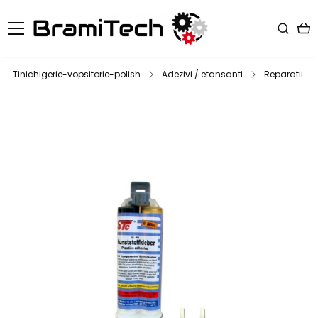
Tinichigerie-vopsitorie-polish
Adezivi / etansanti
Reparatii pl