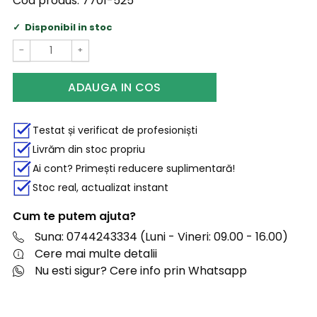
Cod produs:
7701-525
Disponibil in stoc
−
+
ADAUGA IN COS
Testat și verificat de profesioniști
Livrăm din stoc propriu
Ai cont? Primești reducere suplimentară!
Stoc real, actualizat instant
Cum te putem ajuta?
Suna: 0744243334 (Luni - Vineri: 09.00 - 16.00)
Cere mai multe detalii
Nu esti sigur? Cere info prin Whatsapp