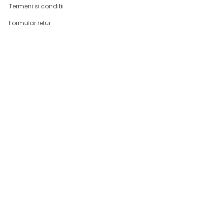
Termeni si conditii
Formular retur
Confidentialitate
Politica de Cookies
ANPC
Solutionarea litigiilor
Informatii legale
ASISTENTA
Contact
Cum cumpar
Cum platesc
Livrarea produselor
Returnare produse