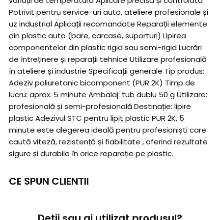
variații de temperatură Aplicare precisă și controlată
Potrivit pentru service-uri auto, ateliere profesionale și
uz industrial Aplicații recomandate Reparații elemente
din plastic auto (bare, carcase, suporturi) Lipirea
componentelor din plastic rigid sau semi-rigid Lucrări
de întreținere și reparații tehnice Utilizare profesională
în ateliere și industrie Specificații generale Tip produs:
Adeziv poliuretanic bicomponent (PUR 2K) Timp de
lucru: aprox. 5 minute Ambalaj: tub dublu 50 g Utilizare:
profesională și semi-profesională Destinație: lipire
plastic Adezivul STC pentru lipit plastic PUR 2K, 5
minute este alegerea ideală pentru profesioniști care
caută viteză, rezistență și fiabilitate , oferind rezultate
sigure și durabile în orice reparație pe plastic.
CE SPUN CLIENTII
Deții sau ai utilizat produsul?