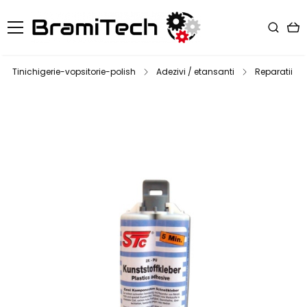
Tinichigerie-vopsitorie-polish
Adezivi / etansanti
Reparatii pl