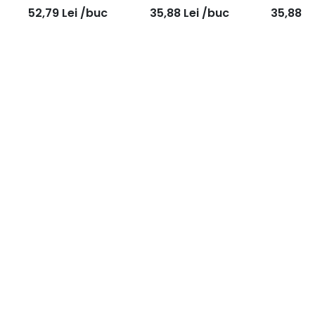
tub dublu 50g
seringa dubla + 2
seringa d
52,79
Lei
/buc
35,88
Lei
/buc
35,88
L
mixere 25g
mixer