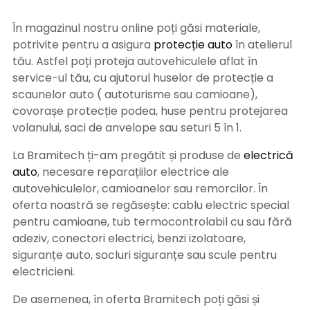
În magazinul nostru online poți găsi materiale,
potrivite pentru a asigura
protecție auto
î
n atelierul
tău. Astfel poți proteja autovehiculele aflat în
service-ul tău, cu ajutorul huselor de protecție a
scaunelor auto ( autoturisme sau camioane),
covorașe protecție podea, huse pentru protejarea
volanului, saci de anvelope sau seturi 5 în 1.
La Bramitech ți-am pregătit și produse de
electrică
auto
, necesare reparațiilor electrice ale
autovehiculelor, camioanelor sau remorcilor. În
oferta noastră se regăsește: cablu electric special
pentru camioane, tub termocontrolabil cu sau fără
adeziv, conectori electrici, benzi izolatoare,
siguranțe auto, socluri siguranțe sau scule pentru
electricieni.
De asemenea, în oferta Bramitech poți găsi și