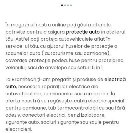
În magazinul nostru online poți găsi materiale,
potrivite pentru a asigura
protecție auto
î
n atelierul
tău. Astfel poți proteja autovehiculele aflat în
service-ul tău, cu ajutorul huselor de protecție a
scaunelor auto ( autoturisme sau camioane),
covorașe protecție podea, huse pentru protejarea
volanului, saci de anvelope sau seturi 5 în 1.
La Bramitech ți-am pregătit și produse de
electrică
auto
, necesare reparațiilor electrice ale
autovehiculelor, camioanelor sau remorcilor. În
oferta noastră se regăsește: cablu electric special
pentru camioane, tub termocontrolabil cu sau fără
adeziv, conectori electrici, benzi izolatoare,
siguranțe auto, socluri siguranțe sau scule pentru
electricieni.