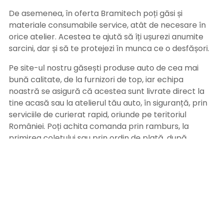
De asemenea, în oferta Bramitech poți găsi și
materiale consumabile service, atât de necesare în
orice atelier. Acestea te ajută să îți ușurezi anumite
sarcini, dar și să te protejezi în munca ce o desfășori.
Pe site-ul nostru găsești produse auto de cea mai
bună calitate, de la furnizori de top, iar echipa
noastră se asigură că acestea sunt livrate direct la
tine acasă sau la atelierul tău auto, în siguranță, prin
serviciile de curierat rapid, oriunde pe teritoriul
României. Poți achita comanda prin ramburs, la
primirea coletului sau prin ordin de plată, după
primirea facturii pe adresa de email. Alege
Bramitech, magazinul tău de produse auto de
calitate!