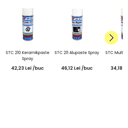
STC 210 Keramikpaste
STC 211 Alupaste Spray
STC Multi 
Spray
42,23
Lei
/buc
46,12
Lei
/buc
34,18
Le