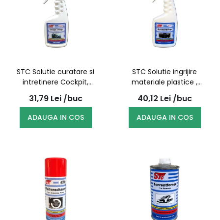
STC Solutie curatare si
STC Solutie ingrijire
intretinere Cockpit,
materiale plastice ,
pulverizator 500ml
pulverizator 500ml
31,79
Lei
/buc
40,12
Lei
/buc
ADAUGA IN COS
ADAUGA IN COS