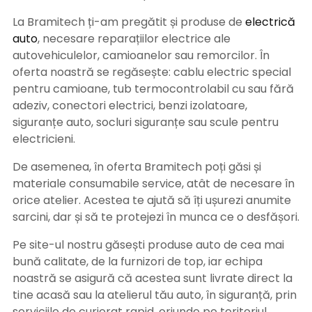
La Bramitech ți-am pregătit și produse de
electrică
auto
, necesare reparațiilor electrice ale
autovehiculelor, camioanelor sau remorcilor. În
oferta noastră se regăsește: cablu electric special
pentru camioane, tub termocontrolabil cu sau fără
adeziv, conectori electrici, benzi izolatoare,
siguranțe auto, socluri siguranțe sau scule pentru
electricieni.
De asemenea, în oferta Bramitech poți găsi și
materiale consumabile service, atât de necesare în
orice atelier. Acestea te ajută să îți ușurezi anumite
sarcini, dar și să te protejezi în munca ce o desfășori.
Pe site-ul nostru găsești produse auto de cea mai
bună calitate, de la furnizori de top, iar echipa
noastră se asigură că acestea sunt livrate direct la
tine acasă sau la atelierul tău auto, în siguranță, prin
serviciile de curierat rapid, oriunde pe teritoriul