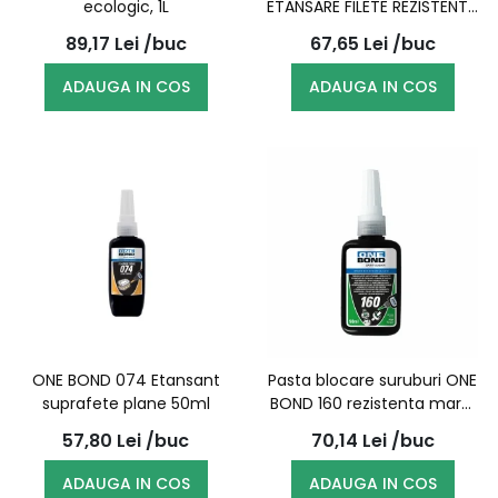
ecologic, 1L
ETANSARE FILETE REZISTENTA
MEDIE 50ml
89,17
Lei
/buc
67,65
Lei
/buc
ADAUGA IN COS
ADAUGA IN COS
ONE BOND 074 Etansant
Pasta blocare suruburi ONE
suprafete plane 50ml
BOND 160 rezistenta mare,
50ml
57,80
Lei
/buc
70,14
Lei
/buc
ADAUGA IN COS
ADAUGA IN COS