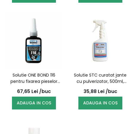
Solutie ONE BOND 116
Solutie STC curatat jante
pentru fixarea pieselor
cu pulverizator, 500ml,
filetate, rezistenta medie
5046
67,65
Lei
/buc
35,88
Lei
/buc
50ml
ADAUGA IN COS
ADAUGA IN COS