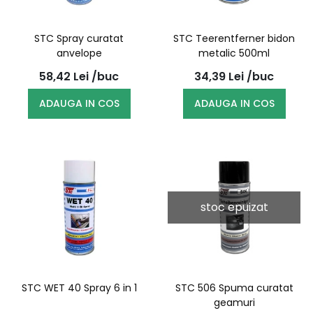
STC Spray curatat
STC Teerentferner bidon
anvelope
metalic 500ml
58,42
Lei
/buc
34,39
Lei
/buc
ADAUGA IN COS
ADAUGA IN COS
stoc epuizat
STC WET 40 Spray 6 in 1
STC 506 Spuma curatat
geamuri