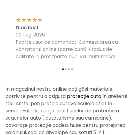
Diac Iosif
02 aug. 2026
Foarte ușor de comandat. Comunicarea cu
vânzătorul online foarte bună. Produs de
calitate la preț foarte bun. Vă mulțumesc!
În magazinul nostru online poți găsi materiale,
potrivite pentru a asigura
protecție auto
î
n atelierul
tău. Astfel poți proteja autovehiculele aflat în
service-ul tău, cu ajutorul huselor de protecție a
scaunelor auto ( autoturisme sau camioane),
covorașe protecție podea, huse pentru protejarea
volanului, saci de anvelope sau seturi 5 în 1.