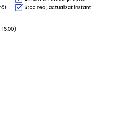
ră!
Stoc real, actualizat instant
 16.00)