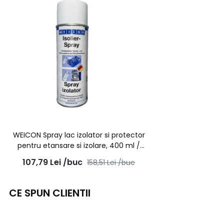
WEICON Spray lac izolator si protector
pentru etansare si izolare, 400 ml /
10059805
107,79
Lei
/buc
158,51
Lei
/buc
CE SPUN CLIENTII