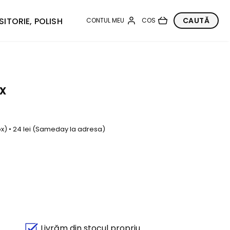
SITORIE, POLISH
x
box) • 24 lei (Sameday la adresa)
Livrăm din stocul propriu