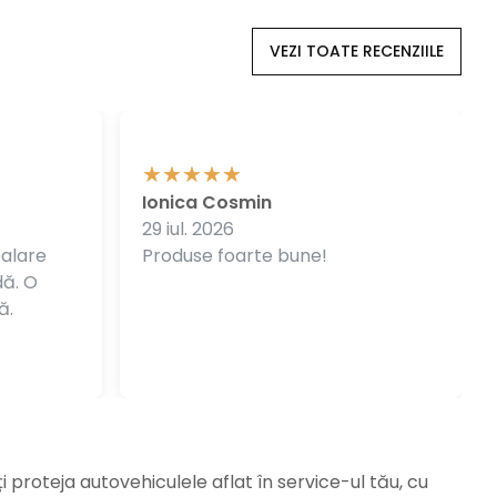
VEZI TOATE RECENZIILE
Ionica Cosmin
29 iul. 2026
balare
Produse foarte bune!
dă. O
ă.
ți proteja autovehiculele aflat în service-ul tău, cu