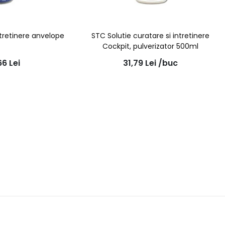
tretinere anvelope
STC Solutie curatare si intretinere
Cockpit, pulverizator 500ml
66
Lei
31,79
Lei
/buc