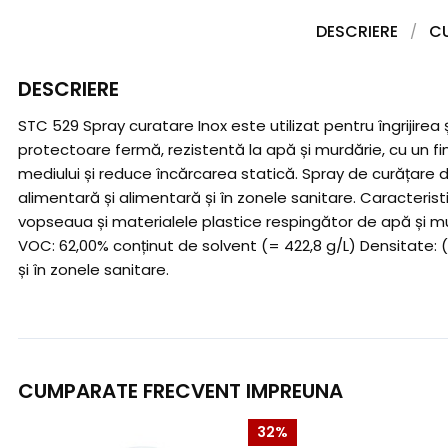
DESCRIERE
C
DESCRIERE
STC 529 Spray curatare Inox este utilizat pentru îngrijirea 
protectoare fermă, rezistentă la apă și murdărie, cu un fi
mediului și reduce încărcarea statică. Spray de curățare din 
alimentară și alimentară și în zonele sanitare. Caracteris
vopseaua și materialele plastice respingător de apă și mu
VOC: 62,00% conținut de solvent (= 422,8 g/L) Densitate: (la
și în zonele sanitare.
CUMPARATE FRECVENT IMPREUNA
32%