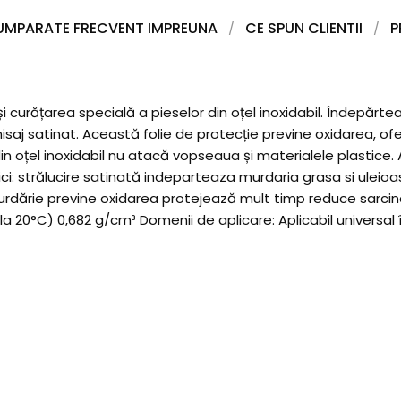
UMPARATE FRECVENT IMPREUNA
CE SPUN CLIENTII
P
și curățarea specială a pieselor din oțel inoxidabil. Îndepărte
nisaj satinat. Această folie de protecție previne oxidarea, of
oțel inoxidabil nu atacă vopseaua și materialele plastice. Aplic
tici: strălucire satinată indeparteaza murdaria grasa si ule
rdărie previne oxidarea protejează mult timp reduce sarcina
 20°C) 0,682 g/cm³ Domenii de aplicare: Aplicabil universal în 