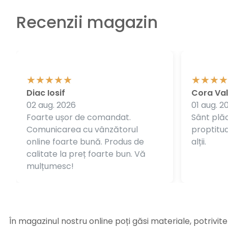
Recenzii magazin
Diac Iosif
Cora Val
02 aug. 2026
01 aug. 2
Foarte ușor de comandat.
Sânt plăc
Comunicarea cu vânzătorul
proptitudi
online foarte bună. Produs de
alții.
calitate la preț foarte bun. Vă
mulțumesc!
În magazinul nostru online poți găsi materiale, potrivit