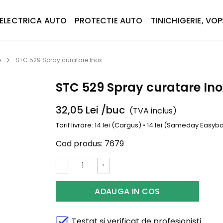
ELECTRICA AUTO
PROTECTIE AUTO
TINICHIGERIE, VOP
o
STC 529 Spray curatare Inox
STC 529 Spray curatare Ino
32,05
Lei
/buc
(TVA inclus)
Tarif livrare: 14 lei (Cargus) • 14 lei (Sameday Easy
Cod produs:
7679
−
+
ADAUGA IN COS
Testat și verificat de profesioniști