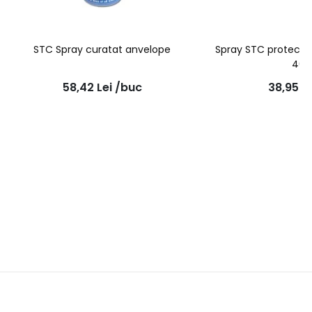
STC Spray curatat anvelope
Spray STC protectie
400
58,42
Lei
/buc
38,95
Le