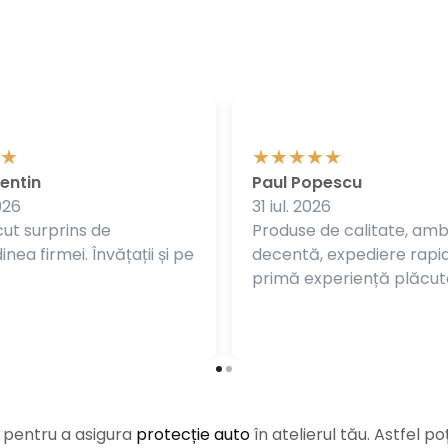
entin
Paul Popescu
026
31 iul. 2026
ut surprins de
Produse de calitate, am
nea firmei. Învățații și pe
decentă, expediere rapi
primă experiență plăcut
e pentru a asigura
protecție auto
î
n atelierul tău. Astfel po