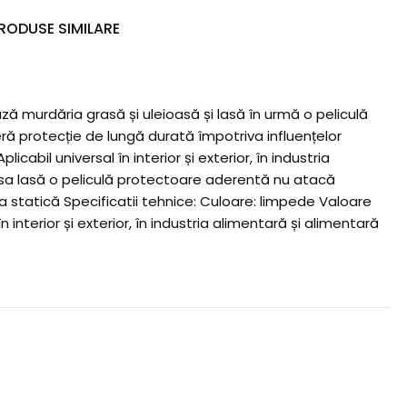
RODUSE SIMILARE
ază murdăria grasă și uleioasă și lasă în urmă o peliculă
eră protecție de lungă durată împotriva influențelor
abil universal în interior și exterior, în industria
ioasa lasă o peliculă protectoare aderentă nu atacă
 statică Specificatii tehnice: Culoare: limpede Valoare
interior și exterior, în industria alimentară și alimentară