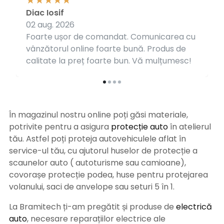
Diac Iosif
02 aug. 2026
Foarte ușor de comandat. Comunicarea cu
vânzătorul online foarte bună. Produs de
calitate la preț foarte bun. Vă mulțumesc!
În magazinul nostru online poți găsi materiale,
potrivite pentru a asigura
protecție auto
î
n atelierul
tău. Astfel poți proteja autovehiculele aflat în
service-ul tău, cu ajutorul huselor de protecție a
scaunelor auto ( autoturisme sau camioane),
covorașe protecție podea, huse pentru protejarea
volanului, saci de anvelope sau seturi 5 în 1.
La Bramitech ți-am pregătit și produse de
electrică
auto
, necesare reparațiilor electrice ale