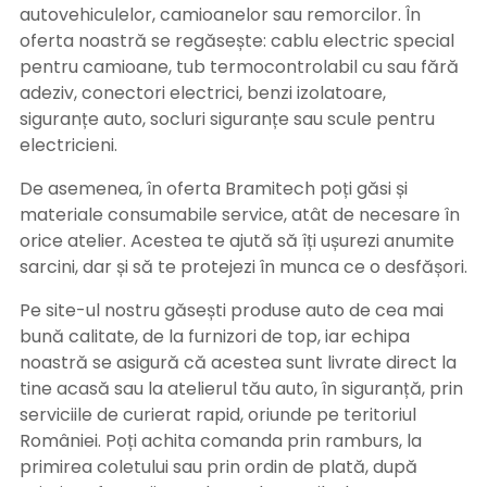
autovehiculelor, camioanelor sau remorcilor. În
oferta noastră se regăsește: cablu electric special
pentru camioane, tub termocontrolabil cu sau fără
adeziv, conectori electrici, benzi izolatoare,
siguranțe auto, socluri siguranțe sau scule pentru
electricieni.
De asemenea, în oferta Bramitech poți găsi și
materiale consumabile service, atât de necesare în
orice atelier. Acestea te ajută să îți ușurezi anumite
sarcini, dar și să te protejezi în munca ce o desfășori.
Pe site-ul nostru găsești produse auto de cea mai
bună calitate, de la furnizori de top, iar echipa
noastră se asigură că acestea sunt livrate direct la
tine acasă sau la atelierul tău auto, în siguranță, prin
serviciile de curierat rapid, oriunde pe teritoriul
României. Poți achita comanda prin ramburs, la
primirea coletului sau prin ordin de plată, după