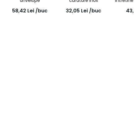
anvelope
curatare Inox
intretiner
58,42
Lei
/buc
32,05
Lei
/buc
43,6