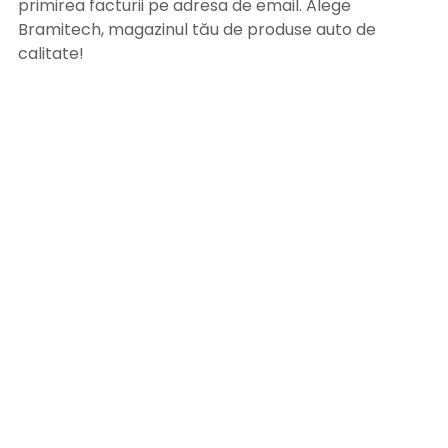
primirea facturii pe adresa de email. Alege
Bramitech, magazinul tău de produse auto de
calitate!
INFORMATII UTILE
Termeni si conditii
Formular retur
Confidentialitate
Politica de Cookies
ANPC
Solutionarea litigiilor
Informatii legale