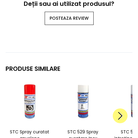
Deții sau ai utilizat produsul?
POSTEAZA REVIEW
PRODUSE SIMILARE
STC Spray curatat
STC 529 Spray
STC 528