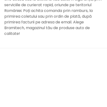
serviciile de curierat rapid, oriunde pe teritoriul
României. Poți achita comanda prin ramburs, la
primirea coletului sau prin ordin de plată, după
primirea facturii pe adresa de email. Alege
Bramitech, magazinul tău de produse auto de
calitate!
INFORMATII UTILE
Termeni si conditii
Formular retur
Confidentialitate
Politica de Cookies
ANPC