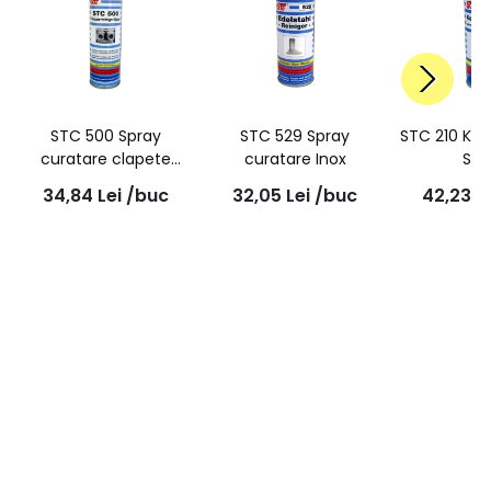
STC 500 Spray
STC 529 Spray
STC 210 Ke
curatare clapete
curatare Inox
Spr
acceleratie
34,84
Lei
/buc
32,05
Lei
/buc
42,23
L