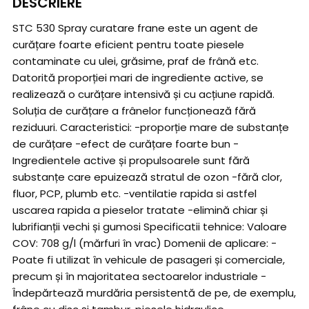
DESCRIERE
STC 530 Spray curatare frane este un agent de
curățare foarte eficient pentru toate piesele
contaminate cu ulei, grăsime, praf de frână etc.
Datorită proporției mari de ingrediente active, se
realizează o curățare intensivă și cu acțiune rapidă.
Soluția de curățare a frânelor funcționează fără
reziduuri. Caracteristici: -proporție mare de substanțe
de curățare -efect de curățare foarte bun -
Ingredientele active și propulsoarele sunt fără
substanțe care epuizează stratul de ozon -fără clor,
fluor, PCP, plumb etc. -ventilatie rapida si astfel
uscarea rapida a pieselor tratate -elimină chiar și
lubrifianții vechi și gumosi Specificatii tehnice: Valoare
COV: 708 g/l (mărfuri în vrac) Domenii de aplicare: -
Poate fi utilizat în vehicule de pasageri și comerciale,
precum și în majoritatea sectoarelor industriale -
Îndepărtează murdăria persistentă de pe, de exemplu,