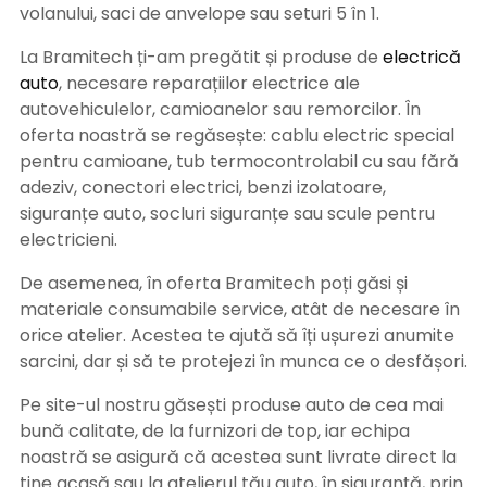
volanului, saci de anvelope sau seturi 5 în 1.
La Bramitech ți-am pregătit și produse de
electrică
auto
, necesare reparațiilor electrice ale
autovehiculelor, camioanelor sau remorcilor. În
oferta noastră se regăsește: cablu electric special
pentru camioane, tub termocontrolabil cu sau fără
adeziv, conectori electrici, benzi izolatoare,
siguranțe auto, socluri siguranțe sau scule pentru
electricieni.
De asemenea, în oferta Bramitech poți găsi și
materiale consumabile service, atât de necesare în
orice atelier. Acestea te ajută să îți ușurezi anumite
sarcini, dar și să te protejezi în munca ce o desfășori.
Pe site-ul nostru găsești produse auto de cea mai
bună calitate, de la furnizori de top, iar echipa
noastră se asigură că acestea sunt livrate direct la
tine acasă sau la atelierul tău auto, în siguranță, prin