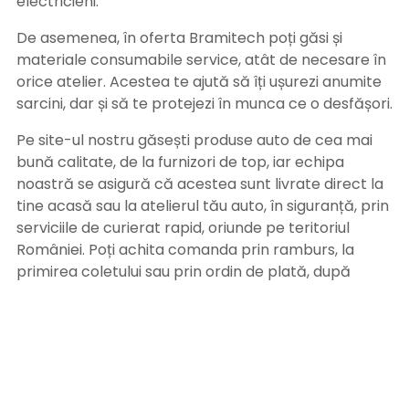
electricieni.
De asemenea, în oferta Bramitech poți găsi și
materiale consumabile service, atât de necesare în
orice atelier. Acestea te ajută să îți ușurezi anumite
sarcini, dar și să te protejezi în munca ce o desfășori.
Pe site-ul nostru găsești produse auto de cea mai
bună calitate, de la furnizori de top, iar echipa
noastră se asigură că acestea sunt livrate direct la
tine acasă sau la atelierul tău auto, în siguranță, prin
serviciile de curierat rapid, oriunde pe teritoriul
României. Poți achita comanda prin ramburs, la
primirea coletului sau prin ordin de plată, după
primirea facturii pe adresa de email. Alege
Bramitech, magazinul tău de produse auto de
calitate!