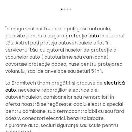
În magazinul nostru online poți găsi materiale,
potrivite pentru a asigura
protecție auto
î
n atelierul
tău. Astfel poți proteja autovehiculele aflat în
service-ul tău, cu ajutorul huselor de protecție a
scaunelor auto ( autoturisme sau camioane),
covorașe protecție podea, huse pentru protejarea
volanului, saci de anvelope sau seturi 5 în 1.
La Bramitech ți-am pregătit și produse de
electrică
auto
, necesare reparațiilor electrice ale
autovehiculelor, camioanelor sau remorcilor. În
oferta noastră se regăsește: cablu electric special
pentru camioane, tub termocontrolabil cu sau fără
adeziv, conectori electrici, benzi izolatoare,
siguranțe auto, socluri siguranțe sau scule pentru