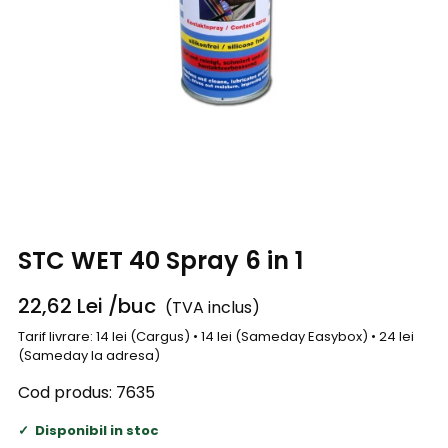
STC WET 40 Spray 6 in 1
22,62
Lei
/buc
(TVA inclus)
Tarif livrare: 14 lei (Cargus) • 14 lei (Sameday Easybox) • 24 lei
(Sameday la adresa)
Cod produs:
7635
Disponibil in stoc