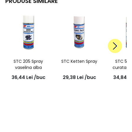
PRODUSE SIMILARE
STC 205 Spray
STC Ketten Spray
STC 500
vaselina alba
curatare
accele
36,44
Lei
/buc
29,38
Lei
/buc
34,84
L