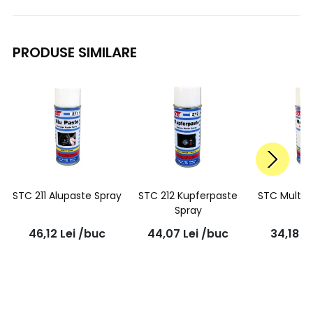
PRODUSE SIMILARE
STC 211 Alupaste Spray
STC 212 Kupferpaste
STC Multi 
Spray
46,12
Lei
/buc
44,07
Lei
/buc
34,18
Le