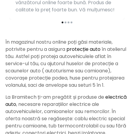
vânzătorul online foarte bună. Produs de
calitate la preț foarte bun. Vă mulțumesc!
În magazinul nostru online poți găsi materiale,
potrivite pentru a asigura
protecție auto
î
n atelierul
tău. Astfel poți proteja autovehiculele aflat în
service-ul tău, cu ajutorul huselor de protecție a
scaunelor auto ( autoturisme sau camioane),
covorașe protecție podea, huse pentru protejarea
volanului, saci de anvelope sau seturi 5 în 1.
La Bramitech ți-am pregătit și produse de
electrică
auto
, necesare reparațiilor electrice ale
autovehiculelor, camioanelor sau remorcilor. În
oferta noastră se regăsește: cablu electric special
pentru camioane, tub termocontrolabil cu sau fără
adeziv, conectori electrici, benzi izolatoare,