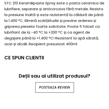
STC 210 Keramikpaste Spray este o pasta ceramica de
lubrifiere, separare și anticoroziva fără metale. Rezista
la presiune înaltă și este rezistentă la căldură de până
la 1.400 °C. Elimină scârțâiturile și previne arderea și
griparea pieselor foarte solicitate. Poate fi folosit ca
lubrifiant de la -40 °C la +200 °C și ca agent de
degajare până la +1.400 °C! Rezistent la apă sărată,
acizi și alcalii. Recipient presurizat 400ml
CE SPUN CLIENTII
Deții sau ai utilizat produsul?
POSTEAZA REVIEW