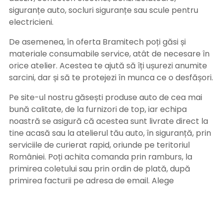
siguranțe auto, socluri siguranțe sau scule pentru
electricieni.
De asemenea, în oferta Bramitech poți găsi și
materiale consumabile service, atât de necesare în
orice atelier. Acestea te ajută să îți ușurezi anumite
sarcini, dar și să te protejezi în munca ce o desfășori.
Pe site-ul nostru găsești produse auto de cea mai
bună calitate, de la furnizori de top, iar echipa
noastră se asigură că acestea sunt livrate direct la
tine acasă sau la atelierul tău auto, în siguranță, prin
serviciile de curierat rapid, oriunde pe teritoriul
României. Poți achita comanda prin ramburs, la
primirea coletului sau prin ordin de plată, după
primirea facturii pe adresa de email. Alege
Bramitech, magazinul tău de produse auto de
calitate!