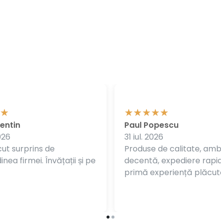
entin
Paul Popescu
026
31 iul. 2026
ut surprins de
Produse de calitate, am
nea firmei. Învățații și pe
decentă, expediere rapi
primă experiență plăcut