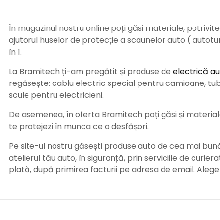
În magazinul nostru online poți găsi materiale, potrivit
ajutorul huselor de protecție a scaunelor auto ( autot
în 1.
La Bramitech ți-am pregătit și produse de
electrică au
regăsește: cablu electric special pentru camioane, tub t
scule pentru electricieni.
De asemenea, în oferta Bramitech poți găsi și materiale 
te protejezi în munca ce o desfășori.
Pe site-ul nostru găsești produse auto de cea mai bună c
atelierul tău auto, în siguranță, prin serviciile de curie
plată, după primirea facturii pe adresa de email. Aleg