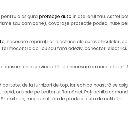
e pentru a asigura
protecție auto
î
n atelierul tău. Astfel po
urisme sau camioane), covorașe protecție podea, huse pent
to
, necesare reparațiilor electrice ale autovehiculelor, c
ermocontrolabil cu sau fără adeziv, conectori electrici, b
consumabile service, atât de necesare în orice atelier. Ace
alitate, de la furnizori de top, iar echipa noastră se asig
rat rapid, oriunde pe teritoriul României. Poți achita coman
e Bramitech, magazinul tău de produse auto de calitate!