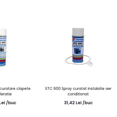
curatare clapete
STC 600 Spray curatat instalatie aer
leratie
conditionat
Lei
/buc
31,42
Lei
/buc