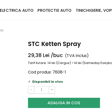
ELECTRICA AUTO
PROTECTIE AUTO
TINICHIGERIE, VOP
ray
STC Ketten Spray
29,38
Lei
/buc
(TVA inclus)
Tarif livrare: 14 lei (Cargus) • 14 lei (Sameday Easy
Cod produs:
7608-1
Disponibil in stoc
−
+
ADAUGA IN COS