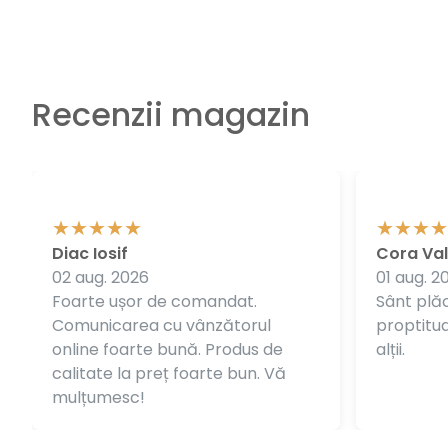
Recenzii magazin
Diac Iosif
Cora Val
02 aug. 2026
01 aug. 2
Foarte ușor de comandat.
Sânt plăc
Comunicarea cu vânzătorul
proptitudi
online foarte bună. Produs de
alții.
calitate la preț foarte bun. Vă
mulțumesc!