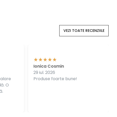
VEZI TOATE RECENZIILE
Ionica Cosmin
29 iul. 2026
balare
Produse foarte bune!
dă. O
ă.