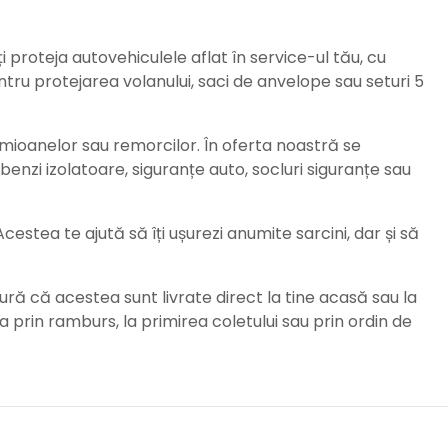
ți proteja autovehiculele aflat în service-ul tău, cu
ru protejarea volanului, saci de anvelope sau seturi 5
amioanelor sau remorcilor. În oferta noastră se
enzi izolatoare, siguranțe auto, socluri siguranțe sau
stea te ajută să îți ușurezi anumite sarcini, dar și să
ură că acestea sunt livrate direct la tine acasă sau la
da prin ramburs, la primirea coletului sau prin ordin de