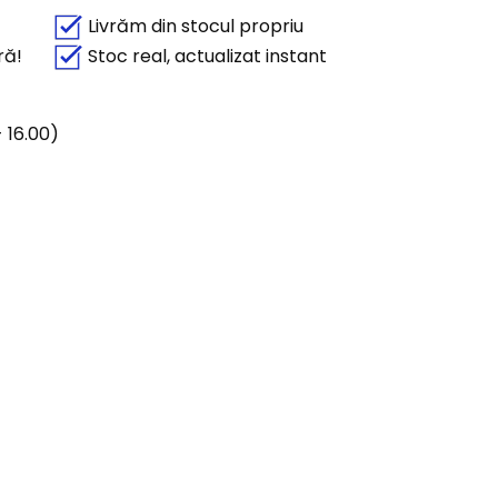
Livrăm din stocul propriu
ră!
Stoc real, actualizat instant
 16.00)