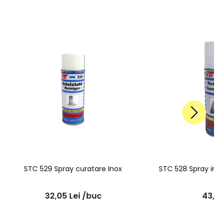
STC 529 Spray curatare Inox
STC 528 Spray int
32,05
Lei
/buc
43,6