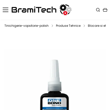
Tinichigerie-vopsitorie-polish
Produse Tehnice
Blocare si eta