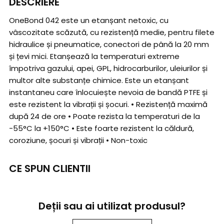
DESCRIERE
OneBond 042 este un etanșant netoxic, cu
vâscozitate scăzută, cu rezistență medie, pentru filete
hidraulice și pneumatice, conectori de până la 20 mm
și țevi mici. Etanșează la temperaturi extreme
împotriva gazului, apei, GPL, hidrocarburilor, uleiurilor și
multor alte substanțe chimice. Este un etanșant
instantaneu care înlocuiește nevoia de bandă PTFE și
este rezistent la vibrații și șocuri. • Rezistență maximă
după 24 de ore • Poate rezista la temperaturi de la
-55°C la +150°C • Este foarte rezistent la căldură,
coroziune, șocuri și vibrații • Non-toxic
CE SPUN CLIENTII
Deții sau ai utilizat produsul?