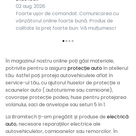
02 aug. 2026
Foarte ușor de comandat. Comunicarea cu
vânzătorul online foarte bună. Produs de
calitate la preț foarte bun. Vă mulțumesc!
În magazinul nostru online poți găsi materiale,
potrivite pentru a asigura
protecție auto
î
n atelierul
tău. Astfel poți proteja autovehiculele aflat în
service-ul tău, cu ajutorul huselor de protecție a
scaunelor auto ( autoturisme sau camioane),
covorașe protecție podea, huse pentru protejarea
volanului, saci de anvelope sau seturi 5 în 1.
La Bramitech ți-am pregătit și produse de
electrică
auto
, necesare reparațiilor electrice ale
autovehiculelor, camioanelor sau remorcilor. În