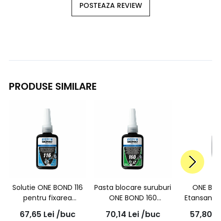
POSTEAZA REVIEW
PRODUSE SIMILARE
Solutie ONE BOND 116
Pasta blocare suruburi
ONE BO
pentru fixarea
ONE BOND 160
Etansant 
pieselor filetate,
rezistenta mare, 50ml
plane
67,65
Lei
/buc
70,14
Lei
/buc
57,80
L
rezistenta medie