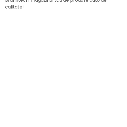
Bramitech, magazinul tău de produse auto de
calitate!
INFORMATII UTILE
Termeni si conditii
Formular retur
Confidentialitate
Politica de Cookies
ANPC
Solutionarea litigiilor
Informatii legale
ASISTENTA