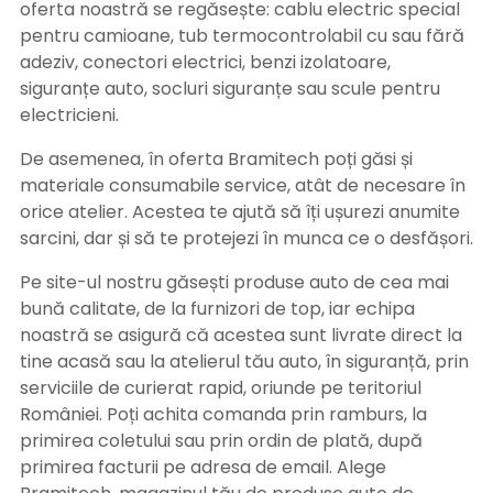
oferta noastră se regăsește: cablu electric special
pentru camioane, tub termocontrolabil cu sau fără
adeziv, conectori electrici, benzi izolatoare,
siguranțe auto, socluri siguranțe sau scule pentru
electricieni.
De asemenea, în oferta Bramitech poți găsi și
materiale consumabile service, atât de necesare în
orice atelier. Acestea te ajută să îți ușurezi anumite
sarcini, dar și să te protejezi în munca ce o desfășori.
Pe site-ul nostru găsești produse auto de cea mai
bună calitate, de la furnizori de top, iar echipa
noastră se asigură că acestea sunt livrate direct la
tine acasă sau la atelierul tău auto, în siguranță, prin
serviciile de curierat rapid, oriunde pe teritoriul
României. Poți achita comanda prin ramburs, la
primirea coletului sau prin ordin de plată, după
primirea facturii pe adresa de email. Alege