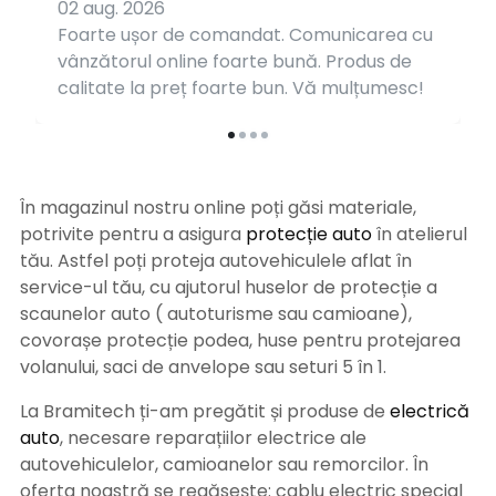
02 aug. 2026
Foarte ușor de comandat. Comunicarea cu
vânzătorul online foarte bună. Produs de
calitate la preț foarte bun. Vă mulțumesc!
În magazinul nostru online poți găsi materiale,
potrivite pentru a asigura
protecție auto
î
n atelierul
tău. Astfel poți proteja autovehiculele aflat în
service-ul tău, cu ajutorul huselor de protecție a
scaunelor auto ( autoturisme sau camioane),
covorașe protecție podea, huse pentru protejarea
volanului, saci de anvelope sau seturi 5 în 1.
La Bramitech ți-am pregătit și produse de
electrică
auto
, necesare reparațiilor electrice ale
autovehiculelor, camioanelor sau remorcilor. În
oferta noastră se regăsește: cablu electric special