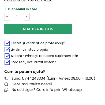
Cod produs:
78072764220
Disponibil in stoc
−
+
ADAUGA IN COS
Testat și verificat de profesioniști
Livrăm din stoc propriu
Ai cont? Primești reducere suplimentară!
Stoc real, actualizat instant
Cum te putem ajuta?
Suna: 0744243334 (Luni - Vineri: 09.00 - 16.00)
Cere mai multe detalii
Nu esti sigur? Cere info prin Whatsapp