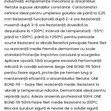
industrială, echipamente mecanice și ansambluri
filetate supuse vibrațiilor constante. Caracteristici
tehnice Ideal pentru umplerea golurilor de până la 0,25
mm Rezistență funcțională după 2–4 ore Rezistență
maximă după 3–6 ore Rezistență dovedită la
deșurubare la +200°C Interval de temperatură: -55°C
până la +200°C, până la +250°C pentru perioade
scurte Rezistent la vibrații Beneficii principale Fixare filet
cu rezistență medie Permite demontare cu scule
standard Protecție împotriva coroziunii și scurgerilor
Aplicare ușoară, fără scurgere excesivă Performanță
ridicată în condiții extreme Alege ONE BOND 116 50ml
pentru fixare sigură, protecție pe termen lung și
mentenanță eficientă a ansamblurilor filetate. ONE
BOND 116 – fixare filet rezistență medie. Rezistent la
vibrații și temperaturi ridicate. Demontabil, ideal pentru
reparații auto. Adeziv anaerob profesional 50ml. ONE
BOND 116 50ml Fixare filet medie Rezistent la 200°C
Blocare șuruburi sigură Ai nevoie de o soluție sigură