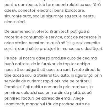
pentru camioane, tub termocontrolabil cu sau fără
adeziv, conectori electrici, benzi izolatoare,
siguranțe auto, socluri siguranțe sau scule pentru
electricieni.
De asemenea, în oferta Bramitech poți găsi și
materiale consumabile service, atât de necesare în
orice atelier. Acestea te ajută să îți ușurezi anumite
sarcini, dar și să te protejezi în munca ce o desfășori.
Pe site-ul nostru găsești produse auto de cea mai
bună calitate, de la furnizori de top, iar echipa
noastră se asigură că acestea sunt livrate direct la
tine acasă sau la atelierul tău auto, în siguranță, prin
serviciile de curierat rapid, oriunde pe teritoriul
României. Poți achita comanda prin ramburs, la
primirea coletului sau prin ordin de plată, după
primirea facturii pe adresa de email. Alege
Bramitech, magazinul tău de produse auto de