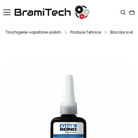
Tinichigerie-vopsitorie-polish
Produse Tehnice
Blocare si eta