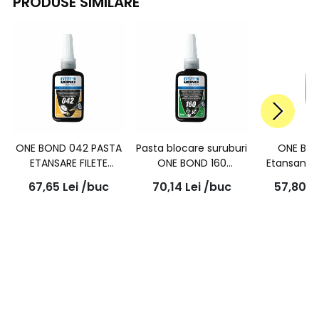
PRODUSE SIMILARE
ONE BOND 042 PASTA
Pasta blocare suruburi
ONE BO
ETANSARE FILETE
ONE BOND 160
Etansant 
REZISTENTA MEDIE
rezistenta mare, 50ml
plane
67,65
Lei
/buc
70,14
Lei
/buc
57,80
L
50ml