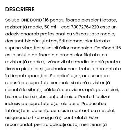
DESCRIERE
Soluție ONE BOND 116 pentru fixarea pieselor filetate,
rezistență medie, 50 ml – cod 78072764220 este un
adeziv anaerob profesional, cu vâscozitate medie,
destinat blocării și etanșării elementelor filetate
supuse vibrațiilor și solicitărilor mecanice. OneBond 116
este soluție de fixare a elementelor filetate, cu
rezistență medie și vâscozitate medie, ideală pentru
fixarea piulițelor și șuruburilor care trebuie demontate
în timpul reparațiilor. Se aplică ușor, are scurgere
redusă pe suprafețe verticale și oferă rezistență
ridicată la vibrații, căldură, coroziune, apă, gaz, uleiuri,
hidrocarburi și substanțe chimice. Poate fi utilizat
inclusiv pe suprafețe ușor uleioase. Produsul se
întărește în absența aerului, în contact cu metalul,
asigurând o fixare sigură și controlată. Este
recomandat pentru aplicații auto, mentenanță