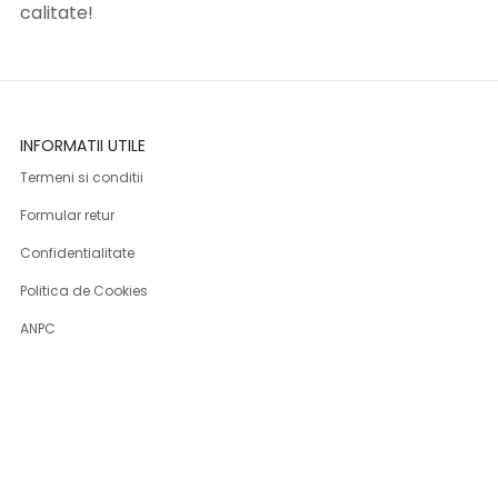
calitate!
INFORMATII UTILE
Termeni si conditii
Formular retur
Confidentialitate
Politica de Cookies
ANPC
Solutionarea litigiilor
Informatii legale
ASISTENTA