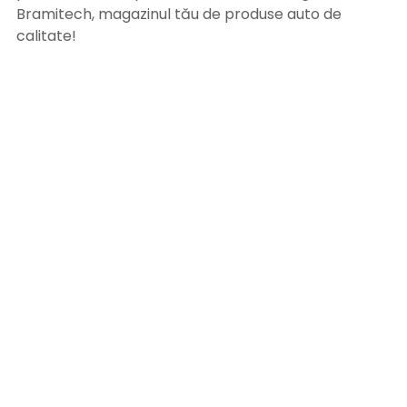
Bramitech, magazinul tău de produse auto de
calitate!
INFORMATII UTILE
Termeni si conditii
Formular retur
Confidentialitate
Politica de Cookies
ANPC
Solutionarea litigiilor
Informatii legale