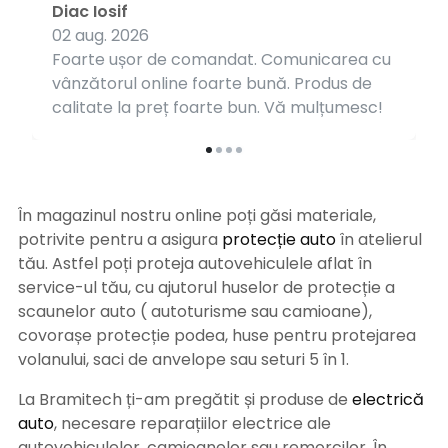
Diac Iosif
02 aug. 2026
Foarte ușor de comandat. Comunicarea cu
vânzătorul online foarte bună. Produs de
calitate la preț foarte bun. Vă mulțumesc!
În magazinul nostru online poți găsi materiale,
potrivite pentru a asigura
protecție auto
î
n atelierul
tău. Astfel poți proteja autovehiculele aflat în
service-ul tău, cu ajutorul huselor de protecție a
scaunelor auto ( autoturisme sau camioane),
covorașe protecție podea, huse pentru protejarea
volanului, saci de anvelope sau seturi 5 în 1.
La Bramitech ți-am pregătit și produse de
electrică
auto
, necesare reparațiilor electrice ale
autovehiculelor, camioanelor sau remorcilor. În