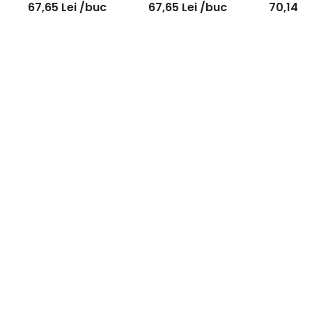
67,65
Lei
/buc
67,65
Lei
/buc
70,14
Le
rezistenta medie
50ml
50ml