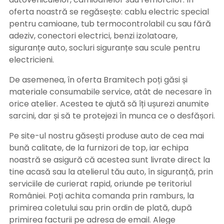
oferta noastră se regăsește: cablu electric special
pentru camioane, tub termocontrolabil cu sau fără
adeziv, conectori electrici, benzi izolatoare,
siguranțe auto, socluri siguranțe sau scule pentru
electricieni.
De asemenea, în oferta Bramitech poți găsi și
materiale consumabile service, atât de necesare în
orice atelier. Acestea te ajută să îți ușurezi anumite
sarcini, dar și să te protejezi în munca ce o desfășori.
Pe site-ul nostru găsești produse auto de cea mai
bună calitate, de la furnizori de top, iar echipa
noastră se asigură că acestea sunt livrate direct la
tine acasă sau la atelierul tău auto, în siguranță, prin
serviciile de curierat rapid, oriunde pe teritoriul
României. Poți achita comanda prin ramburs, la
primirea coletului sau prin ordin de plată, după
primirea facturii pe adresa de email. Alege