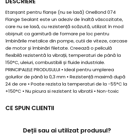
DESCRIERE
Etanșant pentru flanșe (nu se lasă) OneBond 074
Flange Sealant este un adeziv de înaltă vâscozitate,
care nu se lasă, cu rezistență scăzută, utilizat în mod
obișnuit ca garnitură de formare pe loc pentru
îmbinările metalice din pompe, cutii de viteze, carcase
de motor și îmbinări filetate. Creează o peliculă
flexibilă rezistentă la vibrații, temperaturi de până la
150°C, uleiuri, combustibili și fluide industriale.
PRINCIPALELE PRODUSULUI • Ideal pentru umplerea
golurilor de până la 0,3 mm • Rezistență maximă după
24 de ore • Poate rezista la temperaturi de la -55°C la
+150°C • Nu picura si rezistent la vibratii • Non-toxic
CE SPUN CLIENTII
Deții sau ai utilizat produsul?