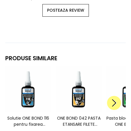
POSTEAZA REVIEW
PRODUSE SIMILARE
Solutie ONE BOND 116
ONE BOND 042 PASTA
Pasta bloca
pentru fixarea
ETANSARE FILETE
ONE BO
pieselor filetate,
REZISTENTA MEDIE
rezistenta 