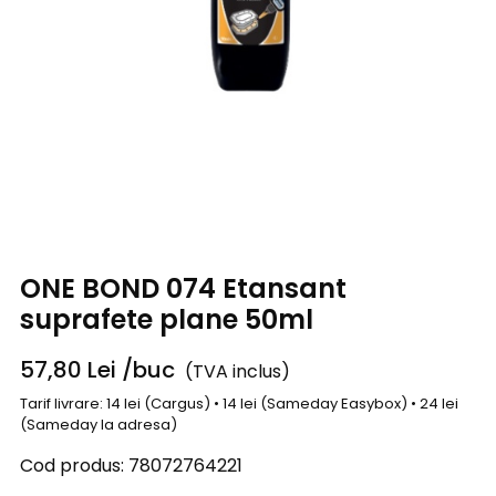
ONE BOND 074 Etansant
suprafete plane 50ml
57,80
Lei
/buc
(TVA inclus)
Tarif livrare: 14 lei (Cargus) • 14 lei (Sameday Easybox) • 24 lei
(Sameday la adresa)
Cod produs:
78072764221