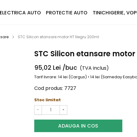
ELECTRICA AUTO
PROTECTIE AUTO
TINICHIGERIE, VOP
nsare
STC Silicon etansare motor HT Negru 200ml
STC Silicon etansare moto
95,02
Lei
/buc
(TVA inclus)
Tarif livrare: 14 lei (Cargus) • 14 lei (Sameday Easy
Cod produs:
7727
Stoc limitat
−
+
ADAUGA IN COS