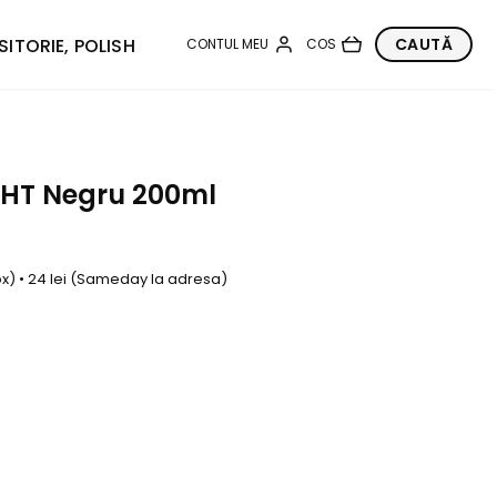
SITORIE, POLISH
r HT Negru 200ml
box) • 24 lei (Sameday la adresa)