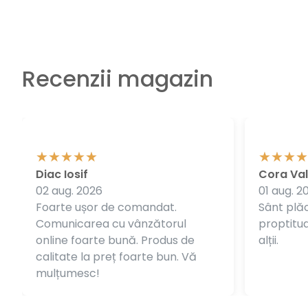
Recenzii magazin
Diac Iosif
Cora Val
02 aug. 2026
01 aug. 2
Foarte ușor de comandat.
Sânt plăc
Comunicarea cu vânzătorul
proptitudi
online foarte bună. Produs de
alții.
calitate la preț foarte bun. Vă
mulțumesc!