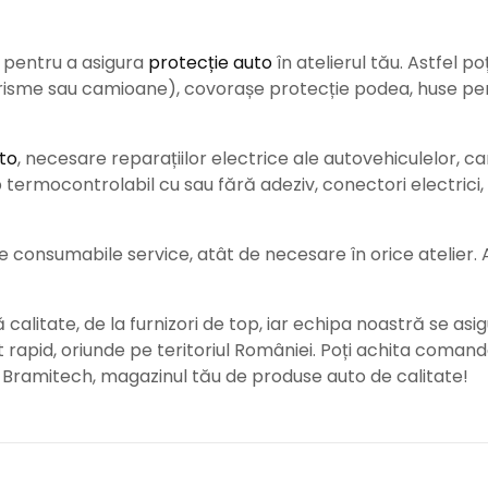
e pentru a asigura
protecție auto
î
n atelierul tău. Astfel po
urisme sau camioane), covorașe protecție podea, huse pent
to
, necesare reparațiilor electrice ale autovehiculelor, c
ermocontrolabil cu sau fără adeziv, conectori electrici, b
consumabile service, atât de necesare în orice atelier. Ace
alitate, de la furnizori de top, iar echipa noastră se asig
rat rapid, oriunde pe teritoriul României. Poți achita coman
e Bramitech, magazinul tău de produse auto de calitate!