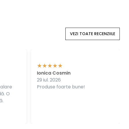
VEZI TOATE RECENZIILE
Ionica Cosmin
29 iul. 2026
balare
Produse foarte bune!
dă. O
ă.