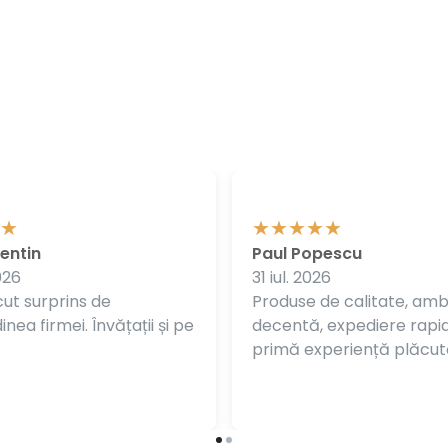
entin
Paul Popescu
026
31 iul. 2026
ut surprins de
Produse de calitate, am
nea firmei. Învățații și pe
decentă, expediere rapi
primă experiență plăcut