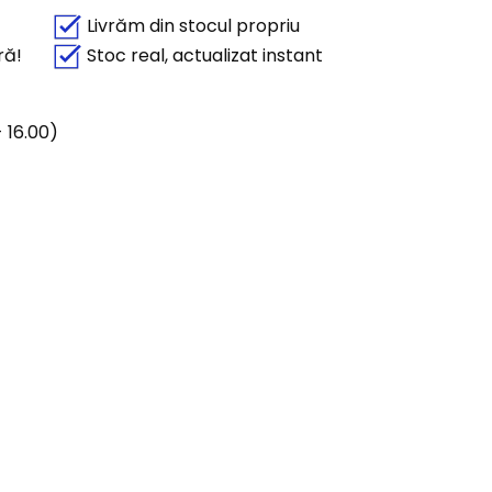
Livrăm din stocul propriu
ră!
Stoc real, actualizat instant
 16.00)