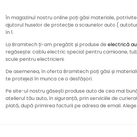
În magazinul nostru online poți găsi materiale, potrivit
ajutorul huselor de protecție a scaunelor auto ( autot
în 1.
La Bramitech ți-am pregătit și produse de
electrică au
regăsește: cablu electric special pentru camioane, tub t
scule pentru electricieni.
De asemenea, în oferta Bramitech poți găsi și materiale 
te protejezi în munca ce o desfășori.
Pe site-ul nostru găsești produse auto de cea mai bună c
atelierul tău auto, în siguranță, prin serviciile de curie
plată, după primirea facturii pe adresa de email. Aleg