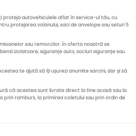
ți proteja autovehiculele aflat în service-ul tău, cu
ru protejarea volanului, saci de anvelope sau seturi 5
amioanelor sau remorcilor. În oferta noastră se
enzi izolatoare, siguranțe auto, socluri siguranțe sau
stea te ajută să îți ușurezi anumite sarcini, dar și să
ură că acestea sunt livrate direct la tine acasă sau la
da prin ramburs, la primirea coletului sau prin ordin de