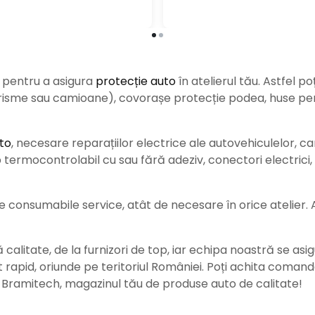
e pentru a asigura
protecție auto
î
n atelierul tău. Astfel po
urisme sau camioane), covorașe protecție podea, huse pent
to
, necesare reparațiilor electrice ale autovehiculelor, c
ermocontrolabil cu sau fără adeziv, conectori electrici, b
consumabile service, atât de necesare în orice atelier. Ace
alitate, de la furnizori de top, iar echipa noastră se asig
rat rapid, oriunde pe teritoriul României. Poți achita coman
e Bramitech, magazinul tău de produse auto de calitate!