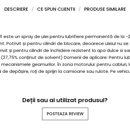
DESCRIERE
CE SPUN CLIENTII
PRODUSE SIMILARE
01 este un spray de ulei pentru lubrifiere permanentă de la -2
t. Potrivit și pentru cilindri de blocare, deoarece uleiul nu s
vit și pentru cilindri de închidere rezistent la apa dulce si s
(27,75% conținut de solvent) Domenii de aplicare: Pentru lu
 și mecanismele geamurilor. În zona motorului: pentru cabluri, 
ă de depășire, roți de sprijin la camioane sau rulote. Pe vehicul
Deții sau ai utilizat produsul?
POSTEAZA REVIEW