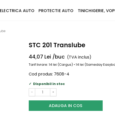
ELECTRICA AUTO
PROTECTIE AUTO
TINICHIGERIE, VOP
lube
STC 201 Translube
44,07
Lei
/buc
(TVA inclus)
Tarif livrare: 14 lei (Cargus) • 14 lei (Sameday Easy
Cod produs:
7608-4
Disponibil in stoc
−
+
ADAUGA IN COS