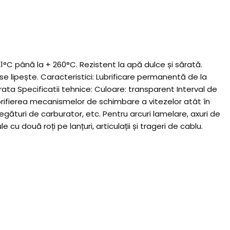
1°C până la + 260°C. Rezistent la apă dulce și sărată.
e se lipește. Caracteristici: Lubrificare permanentă de la
arata Specificatii tehnice: Culoare: transparent Interval de
brifierea mecanismelor de schimbare a vitezelor atât în
legături de carburator, etc. Pentru arcuri lamelare, axuri de
e cu două roți pe lanțuri, articulații și trageri de cablu.