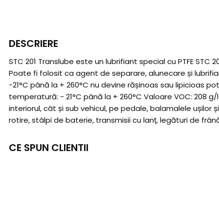
DESCRIERE
STC 201 Translube este un lubrifiant special cu PTFE STC 2
Poate fi folosit ca agent de separare, alunecare și lubrifian
-21°C până la + 260°C nu devine rășinoas sau lipicioas potri
temperatură: - 21°C până la + 260°C Valoare VOC: 208 g/l 
interiorul, cât și sub vehicul, pe pedale, balamalele ușilor
rotire, stâlpi de baterie, transmisii cu lanț, legături de frân
CE SPUN CLIENTII