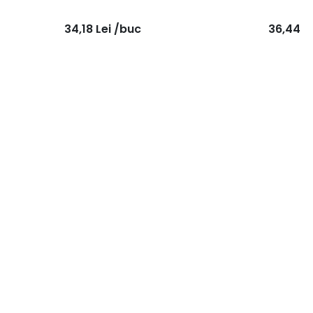
34,18
Lei
/buc
36,44
L