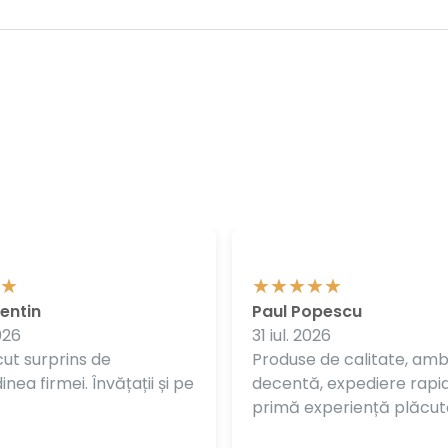
entin
Paul Popescu
026
31 iul. 2026
ut surprins de
Produse de calitate, am
nea firmei. Învățații și pe
decentă, expediere rapi
primă experiență plăcut