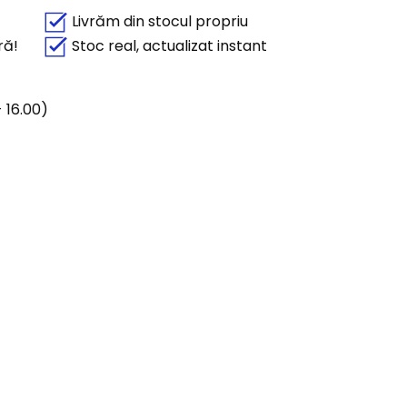
Livrăm din stocul propriu
ră!
Stoc real, actualizat instant
 16.00)