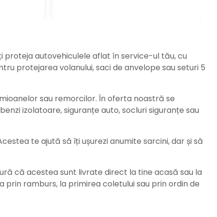
ți proteja autovehiculele aflat în service-ul tău, cu
ru protejarea volanului, saci de anvelope sau seturi 5
amioanelor sau remorcilor. În oferta noastră se
enzi izolatoare, siguranțe auto, socluri siguranțe sau
stea te ajută să îți ușurezi anumite sarcini, dar și să
ură că acestea sunt livrate direct la tine acasă sau la
da prin ramburs, la primirea coletului sau prin ordin de