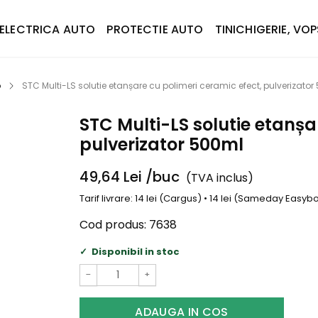
ELECTRICA AUTO
PROTECTIE AUTO
TINICHIGERIE, VOP
o
STC Multi-LS solutie etanșare cu polimeri ceramic efect, pulverizato
STC Multi-LS solutie etanșa
pulverizator 500ml
49,64
Lei
/buc
(TVA inclus)
Tarif livrare: 14 lei (Cargus) • 14 lei (Sameday Easy
Cod produs:
7638
Disponibil in stoc
−
+
ADAUGA IN COS