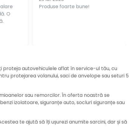
balare
Produse foarte bune!
dă. O
ă.
ți proteja autovehiculele aflat în service-ul tău, cu
ru protejarea volanului, saci de anvelope sau seturi 5
amioanelor sau remorcilor. În oferta noastră se
enzi izolatoare, siguranțe auto, socluri siguranțe sau
stea te ajută să îți ușurezi anumite sarcini, dar și să