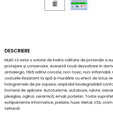
DESCRIERE
Multi-LS este o solutie de inalta calitate de protecție a 
protejare și conservare. Această nouă dezvoltare în domeni
antialergic, fără aditivi corozivi, non-toxic, non-inflama
costurile Rezistent la apă și murdărie cu efect de lotus 
hologramele de pe vopsea, respirabil biodegradabil conform O
Domenii de aplicare: Autoturisme, autobuze, rulote, avioane, 
plexiglas, oglinzi, ceramică, email, porțelan. Toate supra
echipamente informatice, prelate, huse. Metal, V2A, crom (a
tehnică!