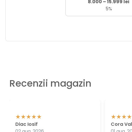
8.000 – 15.999 lei
5%
Recenzii magazin
Diac Iosif
Cora Val
02 aug. 2026
01 aug. 2