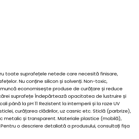
tru toate suprafețele netede care necesită finisare,
elor. Nu conține silicon și solvenți. Non-toxic,
um de muncă economisește produse de curățare și reduce
cărei suprafețe Îndepărtează opacitatea de lustruire și
ali până la pH 11 Rezistent la intemperii și la raze UV
clei, curățarea clădirilor, uz casnic etc. Sticlă (parbrize),
c metalic și transparent. Materiale plastice (mobilă),
Pentru o descriere detaliată a produsului, consultați fișa