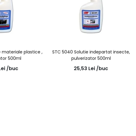
e materiale plastice ,
STC 5040 Solutie indepartat insecte,
ator 500ml
pulverizator 500ml
Lei
/buc
25,53
Lei
/buc