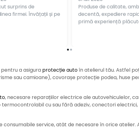
ut surprins de
Produse de calitate, am
nea firmei. Învățații și pe
decentă, expediere rapi
primă experiență plăcut
e pentru a asigura
protecție auto
î
n atelierul tău. Astfel po
urisme sau camioane), covorașe protecție podea, huse pent
to
, necesare reparațiilor electrice ale autovehiculelor, c
ermocontrolabil cu sau fără adeziv, conectori electrici, b
consumabile service, atât de necesare în orice atelier. Ace