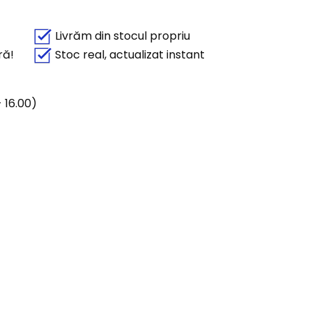
Livrăm din stocul propriu
ră!
Stoc real, actualizat instant
 16.00)