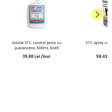
Solutie STC curatat jante cu
STC Spray cur
pulverizator, 500ml, 5046
35,88
Lei
/buc
58,42
L