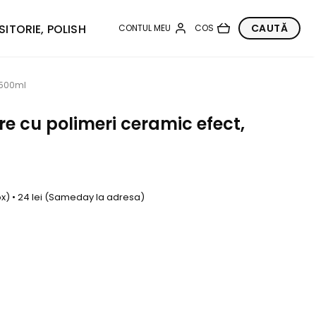
SITORIE, POLISH
r 500ml
re cu polimeri ceramic efect,
box) • 24 lei (Sameday la adresa)