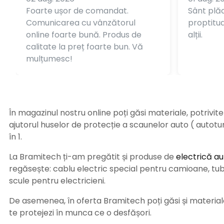
Foarte ușor de comandat.
Sânt plăc
Comunicarea cu vânzătorul
proptitudi
online foarte bună. Produs de
alții.
calitate la preț foarte bun. Vă
mulțumesc!
În magazinul nostru online poți găsi materiale, potrivit
ajutorul huselor de protecție a scaunelor auto ( autot
în 1.
La Bramitech ți-am pregătit și produse de
electrică au
regăsește: cablu electric special pentru camioane, tub t
scule pentru electricieni.
De asemenea, în oferta Bramitech poți găsi și materiale 
te protejezi în munca ce o desfășori.