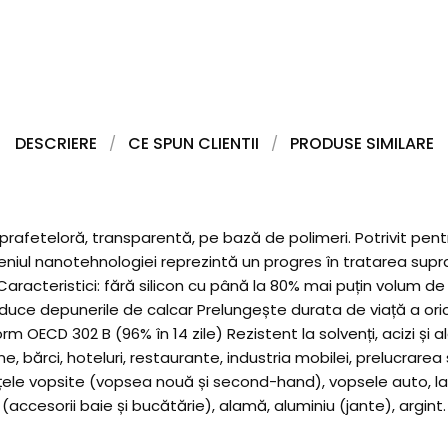
DESCRIERE
CE SPUN CLIENTII
PRODUSE SIMILARE
suprafeteloră, transparentă, pe bază de polimeri. Potrivit pen
ul nanotehnologiei reprezintă un progres în tratarea suprafeț
bil. Caracteristici: fără silicon cu până la 80% mai puțin vol
reduce depunerile de calcar Prelungește durata de viață a ori
ECD 302 B (96% în 14 zile) Rezistent la solvenți, acizi și alc
bărci, hoteluri, restaurante, industria mobilei, prelucrarea sti
fețele vopsite (vopsea nouă și second-hand), vopsele auto, la
ccesorii baie și bucătărie), alamă, aluminiu (jante), argint. 