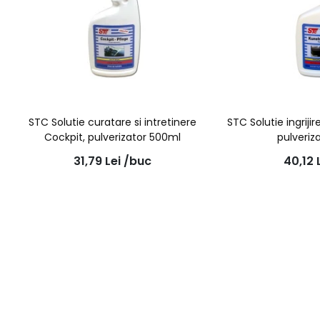
STC Solutie curatare si intretinere
STC Solutie ingrijir
Cockpit, pulverizator 500ml
pulveriz
31,79
Lei
/buc
40,12