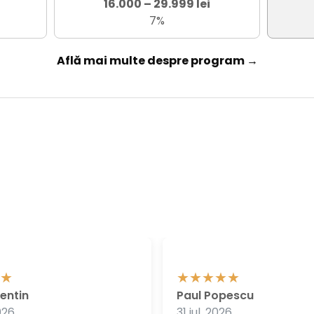
16.000 – 29.999 lei
7%
Află mai multe despre program →
entin
Paul Popescu
026
31 iul. 2026