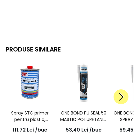
PRODUSE SIMILARE
Spray STC primer
ONE BOND PU SEAL 50
ONE BOND M
pentru plastic,
MASTIC POLIURETANIC
SPRAY -
promotor de
SUDABIL GRI 280ml
PISTOLABIL
111,72
Lei
/buc
53,40
Lei
/buc
59,45
L
aderenta transparent,