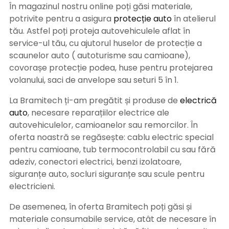
În magazinul nostru online poți găsi materiale,
potrivite pentru a asigura
protecție auto
î
n atelierul
tău. Astfel poți proteja autovehiculele aflat în
service-ul tău, cu ajutorul huselor de protecție a
scaunelor auto ( autoturisme sau camioane),
covorașe protecție podea, huse pentru protejarea
volanului, saci de anvelope sau seturi 5 în 1.
La Bramitech ți-am pregătit și produse de
electrică
auto
, necesare reparațiilor electrice ale
autovehiculelor, camioanelor sau remorcilor. În
oferta noastră se regăsește: cablu electric special
pentru camioane, tub termocontrolabil cu sau fără
adeziv, conectori electrici, benzi izolatoare,
siguranțe auto, socluri siguranțe sau scule pentru
electricieni.
De asemenea, în oferta Bramitech poți găsi și
materiale consumabile service, atât de necesare în