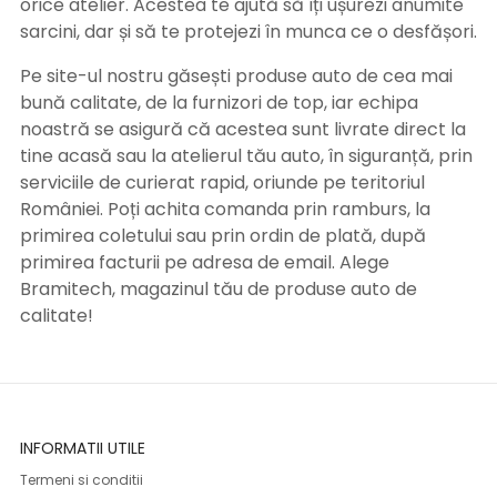
orice atelier. Acestea te ajută să îți ușurezi anumite
sarcini, dar și să te protejezi în munca ce o desfășori.
Pe site-ul nostru găsești produse auto de cea mai
bună calitate, de la furnizori de top, iar echipa
noastră se asigură că acestea sunt livrate direct la
tine acasă sau la atelierul tău auto, în siguranță, prin
serviciile de curierat rapid, oriunde pe teritoriul
României. Poți achita comanda prin ramburs, la
primirea coletului sau prin ordin de plată, după
primirea facturii pe adresa de email. Alege
Bramitech, magazinul tău de produse auto de
calitate!
INFORMATII UTILE
Termeni si conditii