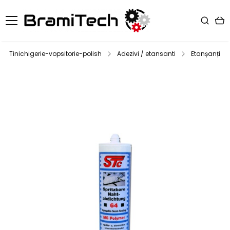
Tinichigerie-vopsitorie-polish
Adezivi / etansanti
Etanșanți ca