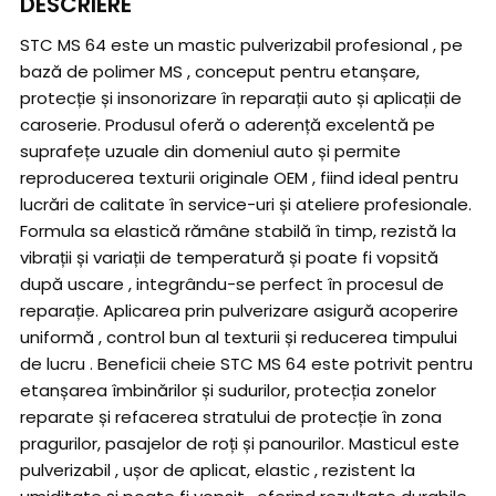
DESCRIERE
STC MS 64 este un mastic pulverizabil profesional , pe
bază de polimer MS , conceput pentru etanșare,
protecție și insonorizare în reparații auto și aplicații de
caroserie. Produsul oferă o aderență excelentă pe
suprafețe uzuale din domeniul auto și permite
reproducerea texturii originale OEM , fiind ideal pentru
lucrări de calitate în service-uri și ateliere profesionale.
Formula sa elastică rămâne stabilă în timp, rezistă la
vibrații și variații de temperatură și poate fi vopsită
după uscare , integrându-se perfect în procesul de
reparație. Aplicarea prin pulverizare asigură acoperire
uniformă , control bun al texturii și reducerea timpului
de lucru . Beneficii cheie STC MS 64 este potrivit pentru
etanșarea îmbinărilor și sudurilor, protecția zonelor
reparate și refacerea stratului de protecție în zona
pragurilor, pasajelor de roți și panourilor. Masticul este
pulverizabil , ușor de aplicat, elastic , rezistent la