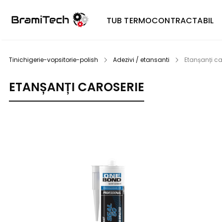
TUB TERMOCONTRACTABIL
Tinichigerie-vopsitorie-polish
Adezivi / etansanti
Etanșanți ca
ETANȘANȚI CAROSERIE