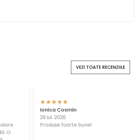
VEZI TOATE RECENZIILE
Ionica Cosmin
29 iul. 2026
balare
Produse foarte bune!
dă. O
ă.