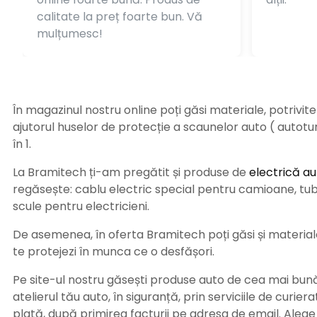
calitate la preț foarte bun. Vă
mulțumesc!
În magazinul nostru online poți găsi materiale, potrivit
ajutorul huselor de protecție a scaunelor auto ( autot
în 1.
La Bramitech ți-am pregătit și produse de
electrică au
regăsește: cablu electric special pentru camioane, tub t
scule pentru electricieni.
De asemenea, în oferta Bramitech poți găsi și materiale 
te protejezi în munca ce o desfășori.
Pe site-ul nostru găsești produse auto de cea mai bună c
atelierul tău auto, în siguranță, prin serviciile de curie
plată, după primirea facturii pe adresa de email. Aleg