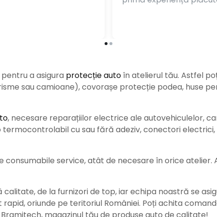
e pentru a asigura
protecție auto
î
n atelierul tău. Astfel po
urisme sau camioane), covorașe protecție podea, huse pent
to
, necesare reparațiilor electrice ale autovehiculelor, c
ermocontrolabil cu sau fără adeziv, conectori electrici, b
consumabile service, atât de necesare în orice atelier. Ace
alitate, de la furnizori de top, iar echipa noastră se asig
rat rapid, oriunde pe teritoriul României. Poți achita coman
e Bramitech, magazinul tău de produse auto de calitate!