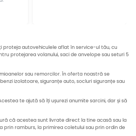
ți proteja autovehiculele aflat în service-ul tău, cu
ru protejarea volanului, saci de anvelope sau seturi 5
amioanelor sau remorcilor. În oferta noastră se
enzi izolatoare, siguranțe auto, socluri siguranțe sau
stea te ajută să îți ușurezi anumite sarcini, dar și să
ură că acestea sunt livrate direct la tine acasă sau la
da prin ramburs, la primirea coletului sau prin ordin de