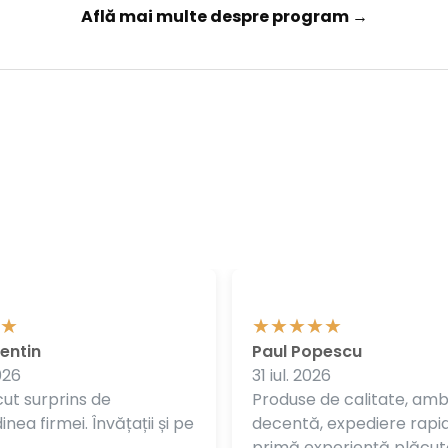
Află mai multe despre program →
entin
Paul Popescu
026
31 iul. 2026
ut surprins de
Produse de calitate, am
nea firmei. Învățații și pe
decentă, expediere rapi
primă experiență plăcut