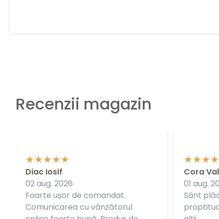
Recenzii magazin
Diac Iosif
Cora Val
02 aug. 2026
01 aug. 2
Foarte ușor de comandat.
Sânt plăc
Comunicarea cu vânzătorul
proptitudi
online foarte bună. Produs de
alții.