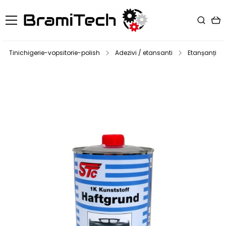
Tinichigerie-vopsitorie-polish
Adezivi / etansanti
Etanșanți ca