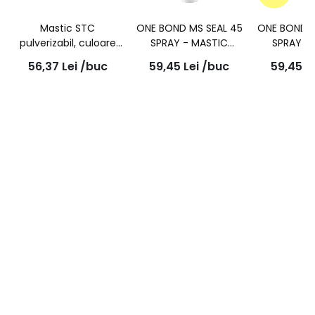
Mastic STC
ONE BOND MS SEAL 45
ONE BOND M
pulverizabil, culoare
SPRAY - MASTIC
SPRAY -
neagra, 310ml
PISTOLABIL GRI 290ml
PISTOLABIL
56,37
Lei
/buc
59,45
Lei
/buc
59,45
L
290