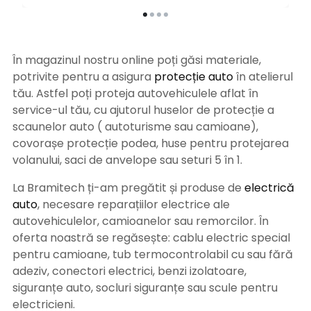
În magazinul nostru online poți găsi materiale,
potrivite pentru a asigura
protecție auto
î
n atelierul
tău. Astfel poți proteja autovehiculele aflat în
service-ul tău, cu ajutorul huselor de protecție a
scaunelor auto ( autoturisme sau camioane),
covorașe protecție podea, huse pentru protejarea
volanului, saci de anvelope sau seturi 5 în 1.
La Bramitech ți-am pregătit și produse de
electrică
auto
, necesare reparațiilor electrice ale
autovehiculelor, camioanelor sau remorcilor. În
oferta noastră se regăsește: cablu electric special
pentru camioane, tub termocontrolabil cu sau fără
adeziv, conectori electrici, benzi izolatoare,
siguranțe auto, socluri siguranțe sau scule pentru
electricieni.