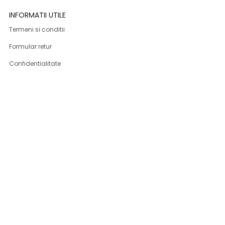
INFORMATII UTILE
Termeni si conditii
Formular retur
Confidentialitate
Politica de Cookies
ANPC
Solutionarea litigiilor
Informatii legale
ASISTENTA
Contact
Cum cumpar
Cum platesc