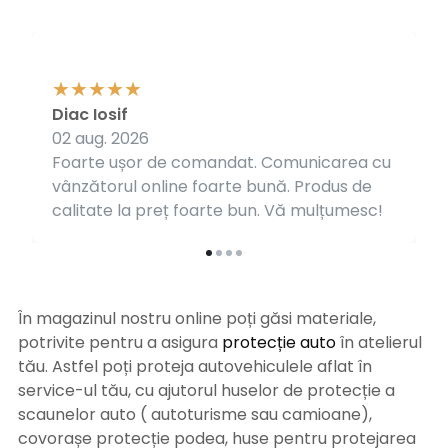
Diac Iosif
02 aug. 2026
Foarte ușor de comandat. Comunicarea cu
vânzătorul online foarte bună. Produs de
calitate la preț foarte bun. Vă mulțumesc!
În magazinul nostru online poți găsi materiale,
potrivite pentru a asigura
protecție auto
î
n atelierul
tău. Astfel poți proteja autovehiculele aflat în
service-ul tău, cu ajutorul huselor de protecție a
scaunelor auto ( autoturisme sau camioane),
covorașe protecție podea, huse pentru protejarea