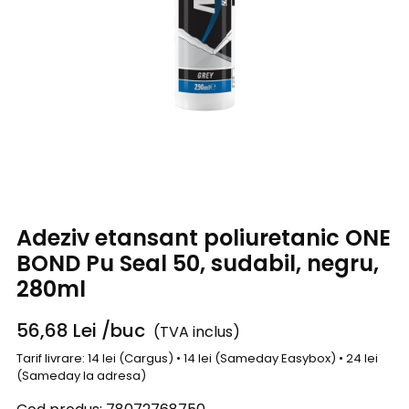
Adeziv etansant poliuretanic ONE
BOND Pu Seal 50, sudabil, negru,
280ml
56,68
Lei
/buc
(TVA inclus)
Tarif livrare: 14 lei (Cargus) • 14 lei (Sameday Easybox) • 24 lei
(Sameday la adresa)