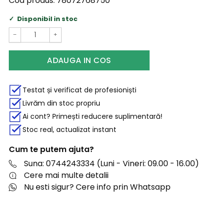
Cod produs:
78072768750
Disponibil in stoc
−
+
ADAUGA IN COS
Testat și verificat de profesioniști
Livrăm din stoc propriu
Ai cont? Primești reducere suplimentară!
Stoc real, actualizat instant
Cum te putem ajuta?
Suna: 0744243334 (Luni - Vineri: 09.00 - 16.00)
Cere mai multe detalii
Nu esti sigur? Cere info prin Whatsapp