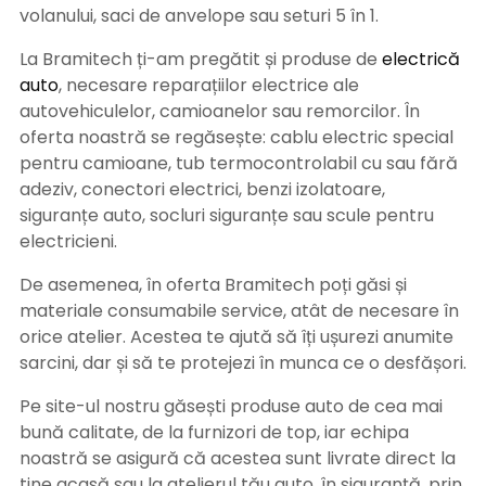
volanului, saci de anvelope sau seturi 5 în 1.
La Bramitech ți-am pregătit și produse de
electrică
auto
, necesare reparațiilor electrice ale
autovehiculelor, camioanelor sau remorcilor. În
oferta noastră se regăsește: cablu electric special
pentru camioane, tub termocontrolabil cu sau fără
adeziv, conectori electrici, benzi izolatoare,
siguranțe auto, socluri siguranțe sau scule pentru
electricieni.
De asemenea, în oferta Bramitech poți găsi și
materiale consumabile service, atât de necesare în
orice atelier. Acestea te ajută să îți ușurezi anumite
sarcini, dar și să te protejezi în munca ce o desfășori.
Pe site-ul nostru găsești produse auto de cea mai
bună calitate, de la furnizori de top, iar echipa
noastră se asigură că acestea sunt livrate direct la
tine acasă sau la atelierul tău auto, în siguranță, prin