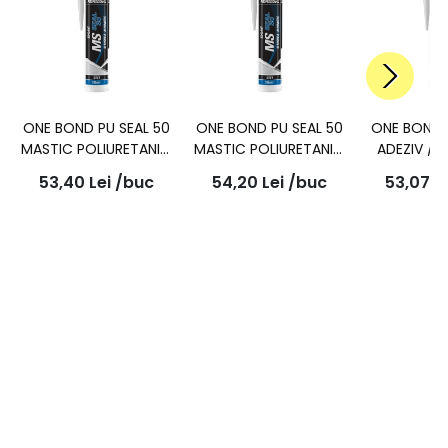
ONE BOND PU SEAL 50
ONE BOND PU SEAL 50
ONE BOND 
MASTIC POLIURETANIC
MASTIC POLIURETANIC
ADEZIV / 
SUDABIL GRI 280ml
SUDABIL ALB 280ml
CAROSERIE
53,40
Lei
/buc
54,20
Lei
/buc
53,07
L
290