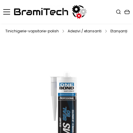
Tinichigerie-vopsitorie-polish
Adezivi / etansanti
Etanșanți ca