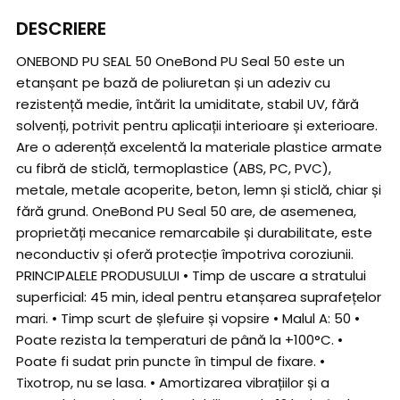
DESCRIERE
ONEBOND PU SEAL 50 OneBond PU Seal 50 este un
etanșant pe bază de poliuretan și un adeziv cu
rezistență medie, întărit la umiditate, stabil UV, fără
solvenți, potrivit pentru aplicații interioare și exterioare.
Are o aderență excelentă la materiale plastice armate
cu fibră de sticlă, termoplastice (ABS, PC, PVC),
metale, metale acoperite, beton, lemn și sticlă, chiar și
fără grund. OneBond PU Seal 50 are, de asemenea,
proprietăți mecanice remarcabile și durabilitate, este
neconductiv și oferă protecție împotriva coroziunii.
PRINCIPALELE PRODUSULUI • Timp de uscare a stratului
superficial: 45 min, ideal pentru etanșarea suprafețelor
mari. • Timp scurt de șlefuire și vopsire • Malul A: 50 •
Poate rezista la temperaturi de până la +100°C. •
Poate fi sudat prin puncte în timpul de fixare. •
Tixotrop, nu se lasa. • Amortizarea vibrațiilor și a