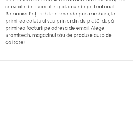
serviciile de curierat rapid, oriunde pe teritoriul
României. Poți achita comanda prin ramburs, la
primirea coletului sau prin ordin de plată, după
primirea facturii pe adresa de email. Alege
Bramitech, magazinul tău de produse auto de
calitate!
INFORMATII UTILE
Termeni si conditii
Formular retur
Confidentialitate
Politica de Cookies
ANPC