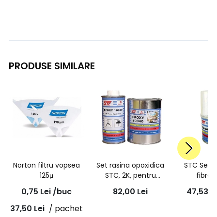
PRODUSE SIMILARE
Norton filtru vopsea
Set rasina opoxidica
STC Set r
125μ
STC, 2K, pentru
fibra 
turnare , A+B 0.504Kg
0,75
Lei
/buc
82,00
Lei
47,53
L
- 10040
37,50
Lei
/ pachet