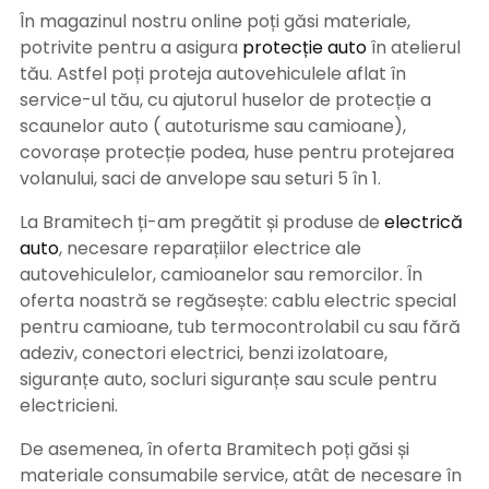
În magazinul nostru online poți găsi materiale,
potrivite pentru a asigura
protecție auto
î
n atelierul
tău. Astfel poți proteja autovehiculele aflat în
service-ul tău, cu ajutorul huselor de protecție a
scaunelor auto ( autoturisme sau camioane),
covorașe protecție podea, huse pentru protejarea
volanului, saci de anvelope sau seturi 5 în 1.
La Bramitech ți-am pregătit și produse de
electrică
auto
, necesare reparațiilor electrice ale
autovehiculelor, camioanelor sau remorcilor. În
oferta noastră se regăsește: cablu electric special
pentru camioane, tub termocontrolabil cu sau fără
adeziv, conectori electrici, benzi izolatoare,
siguranțe auto, socluri siguranțe sau scule pentru
electricieni.
De asemenea, în oferta Bramitech poți găsi și
materiale consumabile service, atât de necesare în