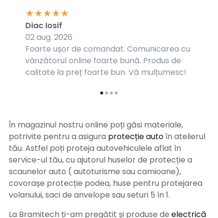
Diac Iosif
02 aug. 2026
Foarte ușor de comandat. Comunicarea cu
vânzătorul online foarte bună. Produs de
calitate la preț foarte bun. Vă mulțumesc!
În magazinul nostru online poți găsi materiale,
potrivite pentru a asigura
protecție auto
î
n atelierul
tău. Astfel poți proteja autovehiculele aflat în
service-ul tău, cu ajutorul huselor de protecție a
scaunelor auto ( autoturisme sau camioane),
covorașe protecție podea, huse pentru protejarea
volanului, saci de anvelope sau seturi 5 în 1.
La Bramitech ți-am pregătit și produse de
electrică