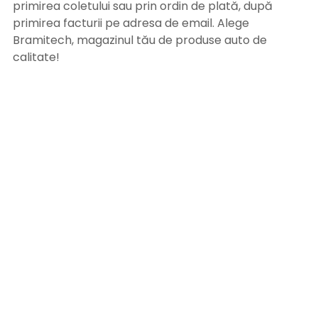
primirea coletului sau prin ordin de plată, după
primirea facturii pe adresa de email. Alege
Bramitech, magazinul tău de produse auto de
calitate!
INFORMATII UTILE
Termeni si conditii
Formular retur
Confidentialitate
Politica de Cookies
ANPC
Solutionarea litigiilor
Informatii legale