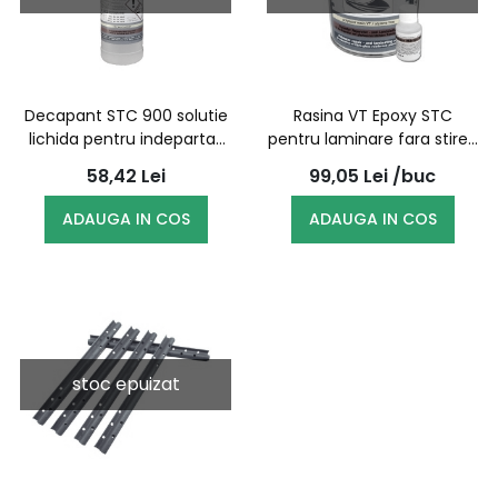
Decapant STC 900 solutie
Rasina VT Epoxy STC
lichida pentru indepartat
pentru laminare fara stiren
vopsea la rece, 1L
1l cu intaritor 25ml
58,42
Lei
99,05
Lei
/buc
ADAUGA IN COS
ADAUGA IN COS
stoc epuizat