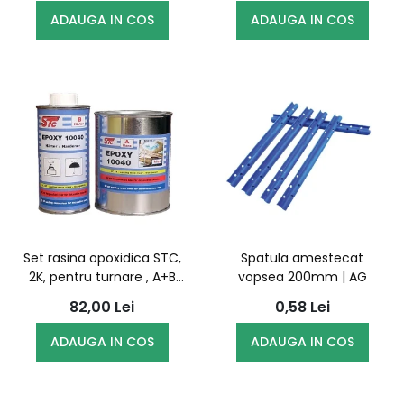
ADAUGA IN COS
ADAUGA IN COS
Set rasina opoxidica STC,
Spatula amestecat
2K, pentru turnare , A+B
vopsea 200mm | AG
0.504Kg - 10040
82,00
Lei
0,58
Lei
ADAUGA IN COS
ADAUGA IN COS