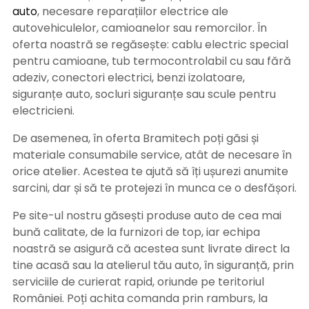
auto
, necesare reparațiilor electrice ale
autovehiculelor, camioanelor sau remorcilor. În
oferta noastră se regăsește: cablu electric special
pentru camioane, tub termocontrolabil cu sau fără
adeziv, conectori electrici, benzi izolatoare,
siguranțe auto, socluri siguranțe sau scule pentru
electricieni.
De asemenea, în oferta Bramitech poți găsi și
materiale consumabile service, atât de necesare în
orice atelier. Acestea te ajută să îți ușurezi anumite
sarcini, dar și să te protejezi în munca ce o desfășori.
Pe site-ul nostru găsești produse auto de cea mai
bună calitate, de la furnizori de top, iar echipa
noastră se asigură că acestea sunt livrate direct la
tine acasă sau la atelierul tău auto, în siguranță, prin
serviciile de curierat rapid, oriunde pe teritoriul
României. Poți achita comanda prin ramburs, la