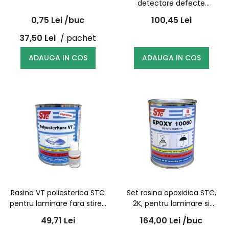
detectare defecte
suprafata cu aplicator,
0,75
Lei
/buc
100,45
Lei
150g
37,50
Lei
/ pachet
ADAUGA IN COS
ADAUGA IN COS
Rasina VT poliesterica STC
Set rasina opoxidica STC,
pentru laminare fara stiren
2K, pentru laminare si
0.5l cu intaritor
turnare, A+B 1Kg - 10060
49,71
Lei
164,00
Lei
/buc