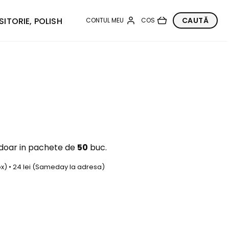
SITORIE, POLISH
 doar in pachete de
50
buc.
box) • 24 lei (Sameday la adresa)