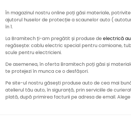
În magazinul nostru online poți găsi materiale, potrivit
ajutorul huselor de protecție a scaunelor auto ( autot
în 1.
La Bramitech ți-am pregătit și produse de
electrică au
regăsește: cablu electric special pentru camioane, tub t
scule pentru electricieni.
De asemenea, în oferta Bramitech poți găsi și materiale 
te protejezi în munca ce o desfășori.
Pe site-ul nostru găsești produse auto de cea mai bună c
atelierul tău auto, în siguranță, prin serviciile de curie
plată, după primirea facturii pe adresa de email. Aleg