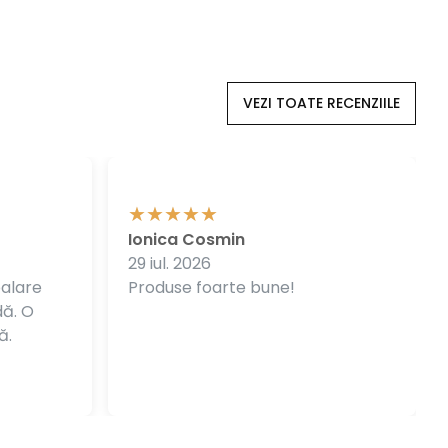
VEZI TOATE RECENZIILE
Ionica Cosmin
29 iul. 2026
balare
Produse foarte bune!
dă. O
ă.