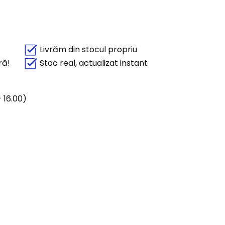
Livrăm din stocul propriu
ră!
Stoc real, actualizat instant
 16.00)