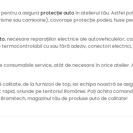
e pentru a asigura
protecție auto
î
n atelierul tău. Astfel po
urisme sau camioane), covorașe protecție podea, huse pent
to
, necesare reparațiilor electrice ale autovehiculelor, c
ermocontrolabil cu sau fără adeziv, conectori electrici, b
consumabile service, atât de necesare în orice atelier. Ace
alitate, de la furnizori de top, iar echipa noastră se asig
rat rapid, oriunde pe teritoriul României. Poți achita coman
e Bramitech, magazinul tău de produse auto de calitate!