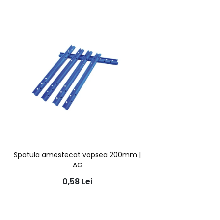
Spatula amestecat vopsea 200mm |
AG
0,58
Lei