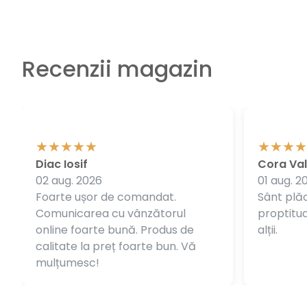
Recenzii magazin
Diac Iosif
Cora Val
02 aug. 2026
01 aug. 2
Foarte ușor de comandat.
Sânt plăc
Comunicarea cu vânzătorul
proptitudi
online foarte bună. Produs de
alții.
calitate la preț foarte bun. Vă
mulțumesc!