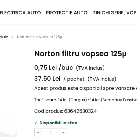
ELECTRICA AUTO
PROTECTIE AUTO
TINICHIGERIE, VOP
iale
Norton filtru vopsea 125μ
Norton filtru vopsea 125μ
0,75
Lei
/buc
(TVA inclus)
37,50
Lei
/ pachet
(TVA inclus)
Acest produs este disponibil spre vanzare
Tarif livrare: 14 lei (Cargus) • 14 lei (Sameday Easy
Cod produs:
63642530324
Disponibil in stoc
−
+