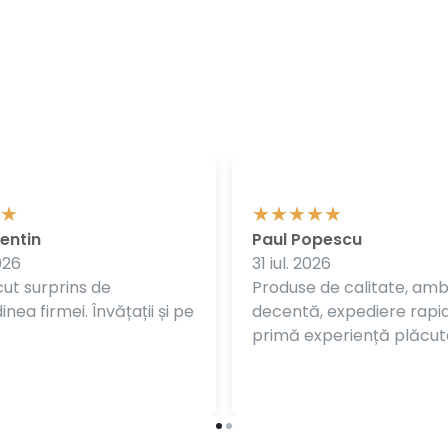
entin
Paul Popescu
026
31 iul. 2026
ut surprins de
Produse de calitate, am
nea firmei. Învățații și pe
decentă, expediere rapi
primă experiență plăcut