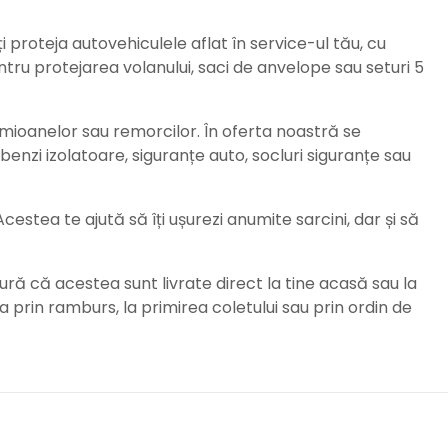
ți proteja autovehiculele aflat în service-ul tău, cu
ru protejarea volanului, saci de anvelope sau seturi 5
amioanelor sau remorcilor. În oferta noastră se
enzi izolatoare, siguranțe auto, socluri siguranțe sau
stea te ajută să îți ușurezi anumite sarcini, dar și să
ură că acestea sunt livrate direct la tine acasă sau la
da prin ramburs, la primirea coletului sau prin ordin de