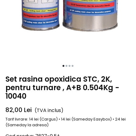
Set rasina opoxidica STC, 2K,
pentru turnare , A+B 0.504Kg -
10040
82,00
Lei
(TVA inclus)
Tarif livrare: 14 lei (Cargus) • 14 lei (Sameday Easybox) • 24 lei
(Sameday la adresa)