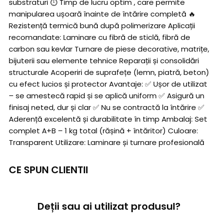
substraturi ⏱️ Timp de lucru optim , care permite
manipularea ușoară înainte de întărire completă 🔥
Rezistență termică bună după polimerizare Aplicații
recomandate: Laminare cu fibră de sticlă, fibră de
carbon sau kevlar Turnare de piese decorative, matrițe,
bijuterii sau elemente tehnice Reparații și consolidări
structurale Acoperiri de suprafețe (lemn, piatră, beton)
cu efect lucios și protector Avantaje: ✅ Ușor de utilizat
– se amestecă rapid și se aplică uniform ✅ Asigură un
finisaj neted, dur și clar ✅ Nu se contractă la întărire ✅
Aderență excelentă și durabilitate în timp Ambalaj: Set
complet A+B – 1 kg total (rășină + întăritor) Culoare:
Transparent Utilizare: Laminare și turnare profesională
CE SPUN CLIENTII
Deții sau ai utilizat produsul?