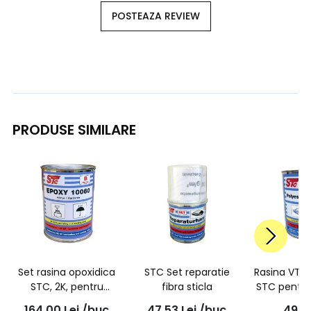
POSTEAZA REVIEW
PRODUSE SIMILARE
Set rasina opoxidica
STC Set reparatie
Rasina VT p
STC, 2K, pentru
fibra sticla
STC pentru
laminare si turnare,
fara stire
164,00
Lei
/buc
47,53
Lei
/buc
49,7