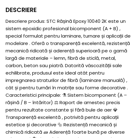
DESCRIERE
Descriere produs: STC Rășină Epoxy 10040 2K este un
sistem epoxidic profesional bicomponent (A + B) ,
special formulat pentru laminare, turnare și aplicații de
modelare . Oferă o transparență excelentă, rezistență
mecanică ridicată și aderență superioară pe o gamă
largă de materiale – lemn, fibră de sticlă, metal,
carbon, beton sau piatră. Datorită vâscozității sale
echilibrate, produsul este ideal atât pentru
impregnarea straturilor de fibră (laminare manuală) ,
cât și pentru turnări în matrițe sau forme decorative .
Caracteristici principale: ⚗️ Sistem bicomponent (A –
rășină / B – întăritor) ⚖️ Raport de amestec precis
pentru rezultate constante și fără bule de aer 💎
Transparență excelentă , potrivită pentru aplicații
estetice și decorative 🔩 Rezistență mecanică și
chimică ridicată 🧱 Aderență foarte bună pe diverse