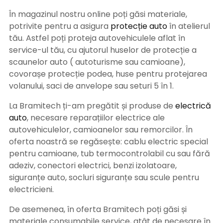
În magazinul nostru online poți găsi materiale,
potrivite pentru a asigura
protecție auto
î
n atelierul
tău. Astfel poți proteja autovehiculele aflat în
service-ul tău, cu ajutorul huselor de protecție a
scaunelor auto ( autoturisme sau camioane),
covorașe protecție podea, huse pentru protejarea
volanului, saci de anvelope sau seturi 5 în 1.
La Bramitech ți-am pregătit și produse de
electrică
auto
, necesare reparațiilor electrice ale
autovehiculelor, camioanelor sau remorcilor. În
oferta noastră se regăsește: cablu electric special
pentru camioane, tub termocontrolabil cu sau fără
adeziv, conectori electrici, benzi izolatoare,
siguranțe auto, socluri siguranțe sau scule pentru
electricieni.
De asemenea, în oferta Bramitech poți găsi și
materiale consumabile service, atât de necesare în