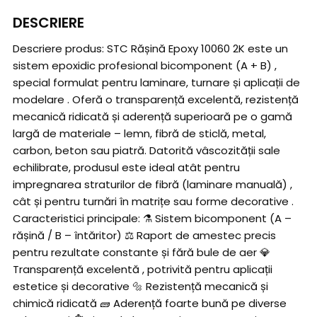
DESCRIERE
Descriere produs: STC Rășină Epoxy 10060 2K este un
sistem epoxidic profesional bicomponent (A + B) ,
special formulat pentru laminare, turnare și aplicații de
modelare . Oferă o transparență excelentă, rezistență
mecanică ridicată și aderență superioară pe o gamă
largă de materiale – lemn, fibră de sticlă, metal,
carbon, beton sau piatră. Datorită vâscozității sale
echilibrate, produsul este ideal atât pentru
impregnarea straturilor de fibră (laminare manuală) ,
cât și pentru turnări în matrițe sau forme decorative .
Caracteristici principale: ⚗️ Sistem bicomponent (A –
rășină / B – întăritor) ⚖️ Raport de amestec precis
pentru rezultate constante și fără bule de aer 💎
Transparență excelentă , potrivită pentru aplicații
estetice și decorative 🔩 Rezistență mecanică și
chimică ridicată 🧱 Aderență foarte bună pe diverse