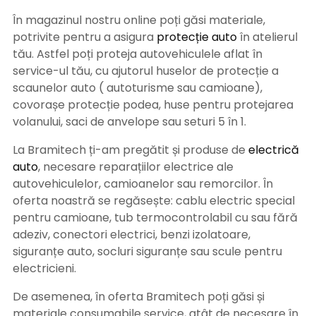
În magazinul nostru online poți găsi materiale,
potrivite pentru a asigura
protecție auto
î
n atelierul
tău. Astfel poți proteja autovehiculele aflat în
service-ul tău, cu ajutorul huselor de protecție a
scaunelor auto ( autoturisme sau camioane),
covorașe protecție podea, huse pentru protejarea
volanului, saci de anvelope sau seturi 5 în 1.
La Bramitech ți-am pregătit și produse de
electrică
auto
, necesare reparațiilor electrice ale
autovehiculelor, camioanelor sau remorcilor. În
oferta noastră se regăsește: cablu electric special
pentru camioane, tub termocontrolabil cu sau fără
adeziv, conectori electrici, benzi izolatoare,
siguranțe auto, socluri siguranțe sau scule pentru
electricieni.
De asemenea, în oferta Bramitech poți găsi și
materiale consumabile service, atât de necesare în