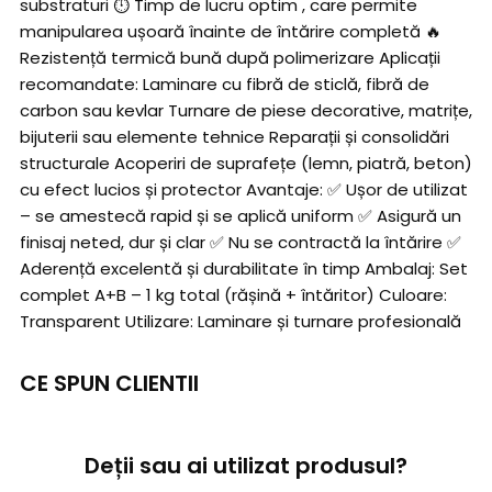
substraturi ⏱️ Timp de lucru optim , care permite
manipularea ușoară înainte de întărire completă 🔥
Rezistență termică bună după polimerizare Aplicații
recomandate: Laminare cu fibră de sticlă, fibră de
carbon sau kevlar Turnare de piese decorative, matrițe,
bijuterii sau elemente tehnice Reparații și consolidări
structurale Acoperiri de suprafețe (lemn, piatră, beton)
cu efect lucios și protector Avantaje: ✅ Ușor de utilizat
– se amestecă rapid și se aplică uniform ✅ Asigură un
finisaj neted, dur și clar ✅ Nu se contractă la întărire ✅
Aderență excelentă și durabilitate în timp Ambalaj: Set
complet A+B – 1 kg total (rășină + întăritor) Culoare:
Transparent Utilizare: Laminare și turnare profesională
CE SPUN CLIENTII
Deții sau ai utilizat produsul?