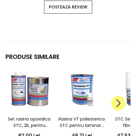
POSTEAZA REVIEW
PRODUSE SIMILARE
Set rasina opoxidica
Rasina VT poliesterica
STC Set r
STC, 2K, pentru
STC pentru laminare
fibra 
turnare , A+B 0.504Kg
fara stiren 0.5l cu
82,00
Lei
49,71
Lei
47,53
L