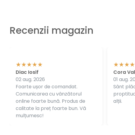
Recenzii magazin
Diac Iosif
Cora Val
02 aug. 2026
01 aug. 2
Foarte ușor de comandat.
Sânt plăc
Comunicarea cu vânzătorul
proptitudi
online foarte bună. Produs de
alții.
calitate la preț foarte bun. Vă
mulțumesc!