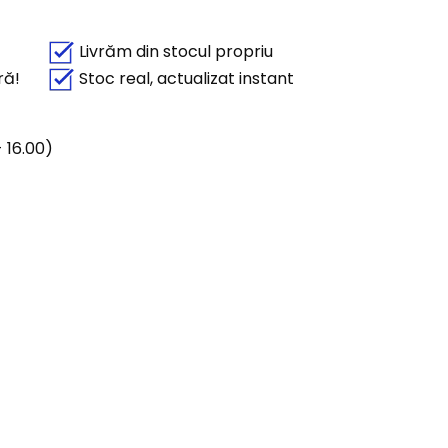
Livrăm din stocul propriu
ră!
Stoc real, actualizat instant
 16.00)