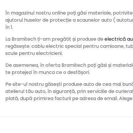
În magazinul nostru online poți găsi materiale, potrivit
ajutorul huselor de protecție a scaunelor auto ( autot
în 1.
La Bramitech ți-am pregătit și produse de
electrică au
regăsește: cablu electric special pentru camioane, tub t
scule pentru electricieni.
De asemenea, în oferta Bramitech poți găsi și materiale 
te protejezi în munca ce o desfășori.
Pe site-ul nostru găsești produse auto de cea mai bună c
atelierul tău auto, în siguranță, prin serviciile de curie
plată, după primirea facturii pe adresa de email. Aleg