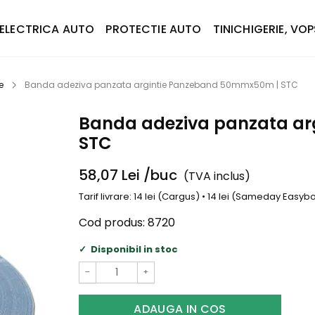
ELECTRICA AUTO
PROTECTIE AUTO
TINICHIGERIE, VOP
e
Banda adeziva panzata argintie Panzeband 50mmx50m | STC
Banda adeziva panzata ar
STC
58,07
Lei
/buc
(TVA inclus)
Tarif livrare: 14 lei (Cargus) • 14 lei (Sameday Easy
Cod produs:
8720
Disponibil in stoc
−
+
ADAUGA IN COS