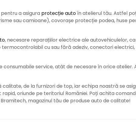
e pentru a asigura
protecție auto
î
n atelierul tău. Astfel po
urisme sau camioane), covorașe protecție podea, huse pent
to
, necesare reparațiilor electrice ale autovehiculelor, c
ermocontrolabil cu sau fără adeziv, conectori electrici, b
consumabile service, atât de necesare în orice atelier. Ace
alitate, de la furnizori de top, iar echipa noastră se asig
rat rapid, oriunde pe teritoriul României. Poți achita coman
e Bramitech, magazinul tău de produse auto de calitate!