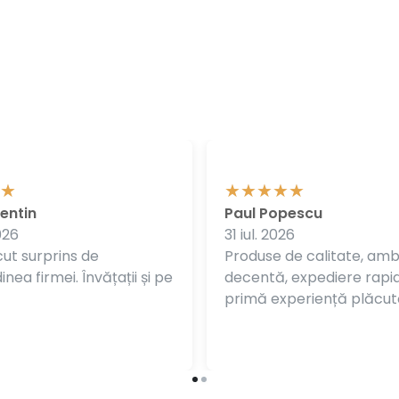
entin
Paul Popescu
026
31 iul. 2026
ut surprins de
Produse de calitate, am
nea firmei. Învățații și pe
decentă, expediere rapi
primă experiență plăcut