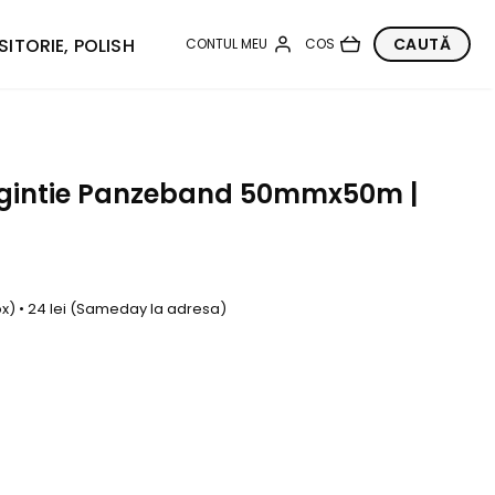
SITORIE, POLISH
gintie Panzeband 50mmx50m |
box) • 24 lei (Sameday la adresa)