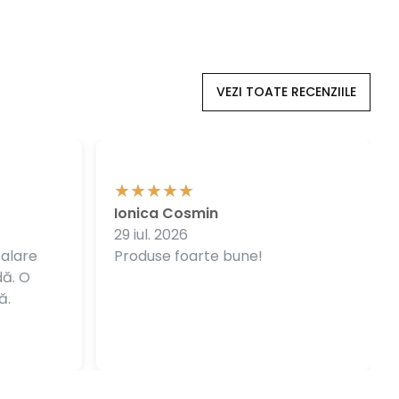
VEZI TOATE RECENZIILE
Ionica Cosmin
29 iul. 2026
balare
Produse foarte bune!
dă. O
ă.