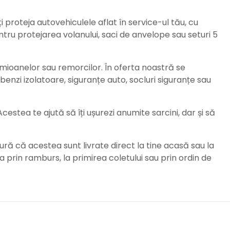
ți proteja autovehiculele aflat în service-ul tău, cu
ru protejarea volanului, saci de anvelope sau seturi 5
amioanelor sau remorcilor. În oferta noastră se
enzi izolatoare, siguranțe auto, socluri siguranțe sau
stea te ajută să îți ușurezi anumite sarcini, dar și să
ură că acestea sunt livrate direct la tine acasă sau la
da prin ramburs, la primirea coletului sau prin ordin de