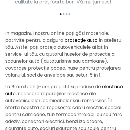
calitate la preț foarte bun. Vă mulțumesc!
În magazinul nostru online poți găsi materiale,
potrivite pentru a asigura
protecție auto
î
n atelierul
tău. Astfel poți proteja autovehiculele aflat în
service-ul tău, cu ajutorul huselor de protecție a
scaunelor auto ( autoturisme sau camioane),
covorașe protecție podea, huse pentru protejarea
volanului, saci de anvelope sau seturi 5 în 1.
La Bramitech ți-am pregătit și produse de
electrică
auto
, necesare reparațiilor electrice ale
autovehiculelor, camioanelor sau remorcilor. În
oferta noastră se regăsește: cablu electric special
pentru camioane, tub termocontrolabil cu sau fără
adeziv, conectori electrici, benzi izolatoare,
siguranțe auto, socluri siguranțe sau scule pentru