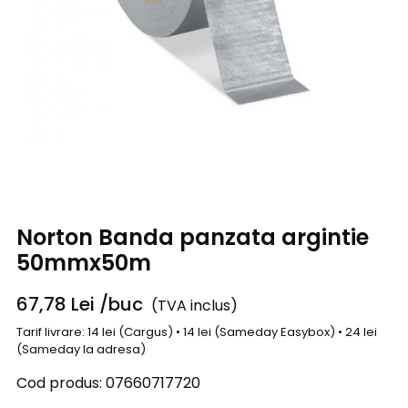
Norton Banda panzata argintie
50mmx50m
67,78
Lei
/buc
(TVA inclus)
Tarif livrare: 14 lei (Cargus) • 14 lei (Sameday Easybox) • 24 lei
(Sameday la adresa)
Cod produs:
07660717720