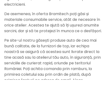
electricieni.
De asemenea, în oferta Bramitech poți găsi și
materiale consumabile service, atât de necesare în
orice atelier. Acestea te ajută să îți ușurezi anumite
sarcini, dar și să te protejezi în munca ce o desfășori.
Pe site-ul nostru găsești produse auto de cea mai
bună calitate, de la furnizori de top, iar echipa
noastră se asigură că acestea sunt livrate direct la
tine acasă sau la atelierul tău auto, în siguranță, prin
serviciile de curierat rapid, oriunde pe teritoriul
României. Poți achita comanda prin ramburs, la
primirea coletului sau prin ordin de plată, după
primirea facturii pe adresa de email. Alege
Bramitech, magazinul tău de produse auto de
calitate!