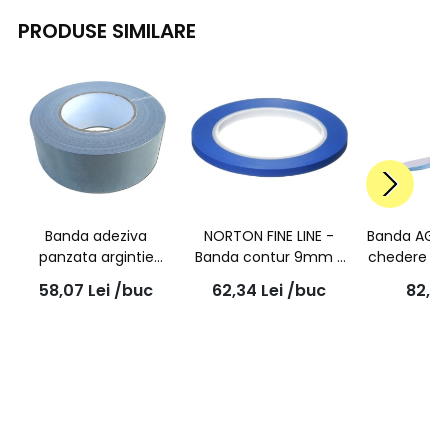
PRODUSE SIMILARE
Banda adeziva
NORTON FINE LINE -
Banda AG p
panzata argintie
Banda contur 9mm x
chedere Tr
Panzeband
55m
Stegoba
58,07
Lei
/buc
62,34
Lei
/buc
82,0
50mmx50m | STC