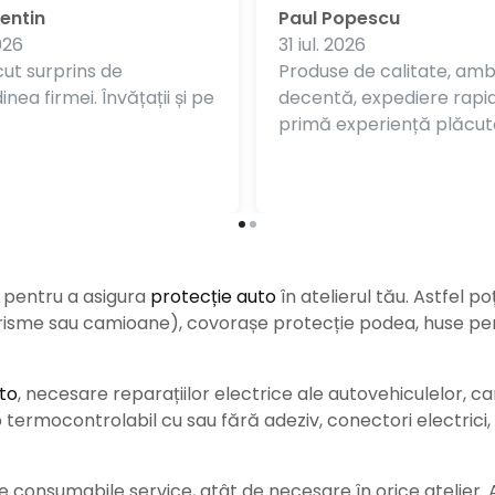
entin
Paul Popescu
026
31 iul. 2026
ut surprins de
Produse de calitate, am
nea firmei. Învățații și pe
decentă, expediere rapi
primă experiență plăcut
e pentru a asigura
protecție auto
î
n atelierul tău. Astfel po
urisme sau camioane), covorașe protecție podea, huse pent
to
, necesare reparațiilor electrice ale autovehiculelor, c
ermocontrolabil cu sau fără adeziv, conectori electrici, b
consumabile service, atât de necesare în orice atelier. Ace