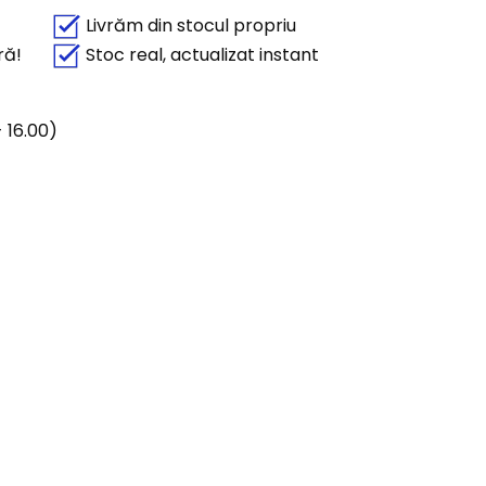
Livrăm din stocul propriu
ră!
Stoc real, actualizat instant
 16.00)