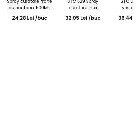
Spray curatare frane
STC 529 Spray
STC 205
cu acetona, 500ML,
curatare Inox
vaselin
530 | STC
24,28
Lei
/buc
32,05
Lei
/buc
36,44
L