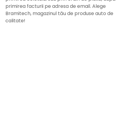
primirea facturii pe adresa de email. Alege
Bramitech, magazinul tău de produse auto de
calitate!
INFORMATII UTILE
Termeni si conditii
Formular retur
Confidentialitate
Politica de Cookies
ANPC
Solutionarea litigiilor
Informatii legale