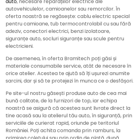
auto
, necesare reparațiilor electrice ale
autovehiculelor, camioanelor sau remorcilor. În
oferta noastră se regăsește: cablu electric special
pentru camioane, tub termocontrolabil cu sau fără
adeziv, conectori electrici, benzi izolatoare,
siguranțe auto, socluri siguranțe sau scule pentru
electricieni.
De asemenea, în oferta Bramitech poți găsi și
materiale consumabile service, atât de necesare în
orice atelier. Acestea te ajută să îți ușurezi anumite
sarcini, dar și să te protejezi în munca ce o desfășori.
Pe site-ul nostru găsești produse auto de cea mai
bună calitate, de la furnizori de top, iar echipa
noastră se asigură că acestea sunt livrate direct la
tine acasă sau la atelierul tău auto, în siguranță, prin
serviciile de curierat rapid, oriunde pe teritoriul
României. Poți achita comanda prin ramburs, la
primirea coletului sau prin ordin de plată, după