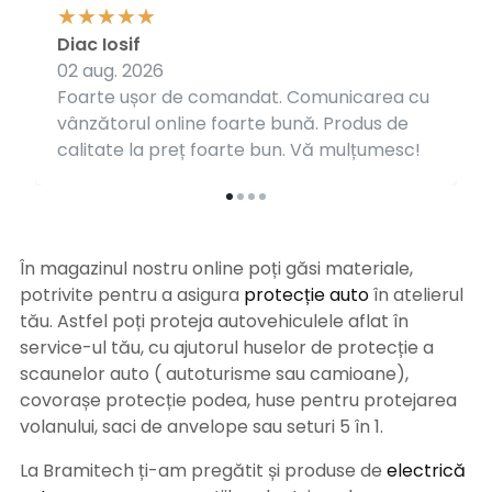
Diac Iosif
02 aug. 2026
Foarte ușor de comandat. Comunicarea cu
vânzătorul online foarte bună. Produs de
calitate la preț foarte bun. Vă mulțumesc!
În magazinul nostru online poți găsi materiale,
potrivite pentru a asigura
protecție auto
î
n atelierul
tău. Astfel poți proteja autovehiculele aflat în
service-ul tău, cu ajutorul huselor de protecție a
scaunelor auto ( autoturisme sau camioane),
covorașe protecție podea, huse pentru protejarea
volanului, saci de anvelope sau seturi 5 în 1.
La Bramitech ți-am pregătit și produse de
electrică