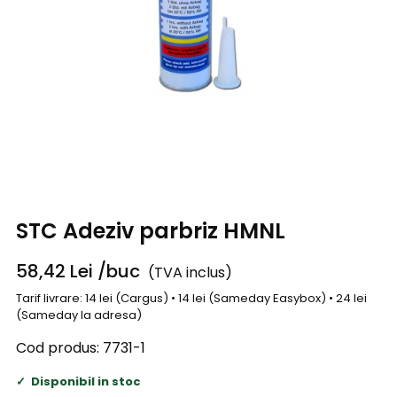
STC Adeziv parbriz HMNL
58,42
Lei
/buc
(TVA inclus)
Tarif livrare: 14 lei (Cargus) • 14 lei (Sameday Easybox) • 24 lei
(Sameday la adresa)
Cod produs:
7731-1
Disponibil in stoc