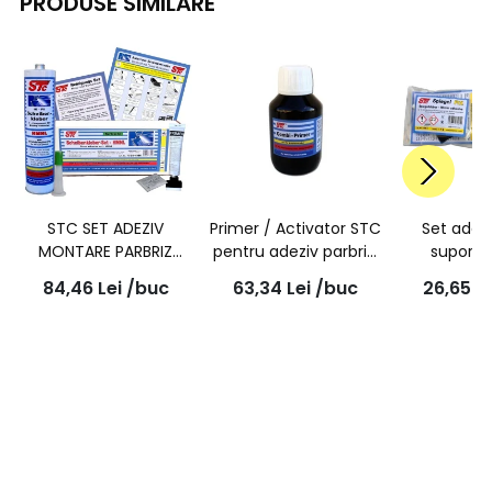
PRODUSE SIMILARE
STC SET ADEZIV
Primer / Activator STC
Set adezi
MONTARE PARBRIZ
pentru adeziv parbriz,
suport 
HMNL 310ML
100ml
retroviz
84,46
Lei
/buc
63,34
Lei
/buc
26,65
L
parbriz 