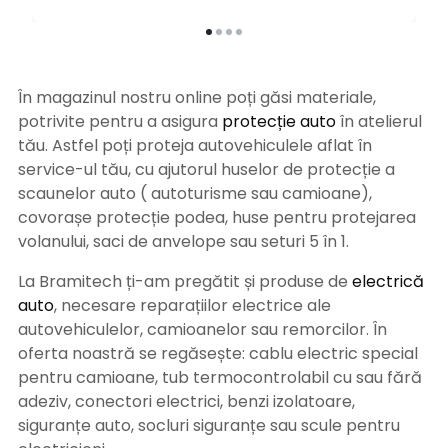
În magazinul nostru online poți găsi materiale,
potrivite pentru a asigura
protecție auto
î
n atelierul
tău. Astfel poți proteja autovehiculele aflat în
service-ul tău, cu ajutorul huselor de protecție a
scaunelor auto ( autoturisme sau camioane),
covorașe protecție podea, huse pentru protejarea
volanului, saci de anvelope sau seturi 5 în 1.
La Bramitech ți-am pregătit și produse de
electrică
auto
, necesare reparațiilor electrice ale
autovehiculelor, camioanelor sau remorcilor. În
oferta noastră se regăsește: cablu electric special
pentru camioane, tub termocontrolabil cu sau fără
adeziv, conectori electrici, benzi izolatoare,
siguranțe auto, socluri siguranțe sau scule pentru