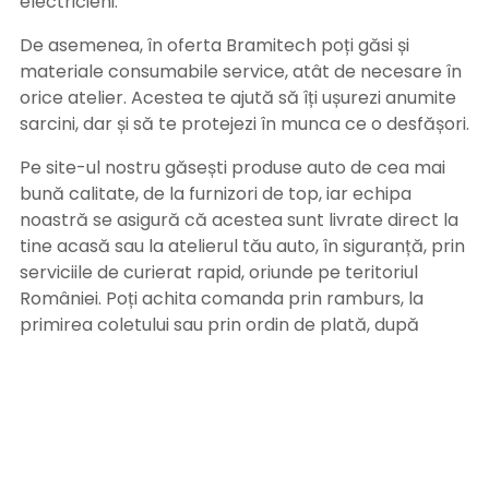
electricieni.
De asemenea, în oferta Bramitech poți găsi și
materiale consumabile service, atât de necesare în
orice atelier. Acestea te ajută să îți ușurezi anumite
sarcini, dar și să te protejezi în munca ce o desfășori.
Pe site-ul nostru găsești produse auto de cea mai
bună calitate, de la furnizori de top, iar echipa
noastră se asigură că acestea sunt livrate direct la
tine acasă sau la atelierul tău auto, în siguranță, prin
serviciile de curierat rapid, oriunde pe teritoriul
României. Poți achita comanda prin ramburs, la
primirea coletului sau prin ordin de plată, după
primirea facturii pe adresa de email. Alege
Bramitech, magazinul tău de produse auto de
calitate!