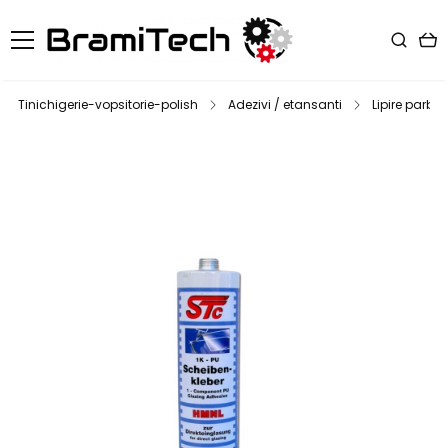
Tinichigerie-vopsitorie-polish
Adezivi / etansanti
Lipire parbriz