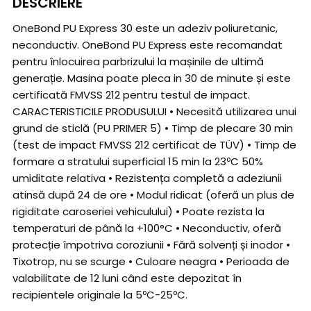
DESCRIERE
OneBond PU Express 30 este un adeziv poliuretanic,
neconductiv. OneBond PU Express este recomandat
pentru înlocuirea parbrizului la mașinile de ultimă
generație. Masina poate pleca in 30 de minute și este
certificată FMVSS 212 pentru testul de impact.
CARACTERISTICILE PRODUSULUI • Necesită utilizarea unui
grund de sticlă (PU PRIMER 5) • Timp de plecare 30 min
(test de impact FMVSS 212 certificat de TÜV) • Timp de
formare a stratului superficial 15 min la 23ºC 50%
umiditate relativa • Rezistența completă a adeziunii
atinsă după 24 de ore • Modul ridicat (oferă un plus de
rigiditate caroseriei vehiculului) • Poate rezista la
temperaturi de până la +100°C • Neconductiv, oferă
protecție împotriva coroziunii • Fără solvenți și inodor •
Tixotrop, nu se scurge • Culoare neagra • Perioada de
valabilitate de 12 luni când este depozitat în
recipientele originale la 5ºC-25ºC.