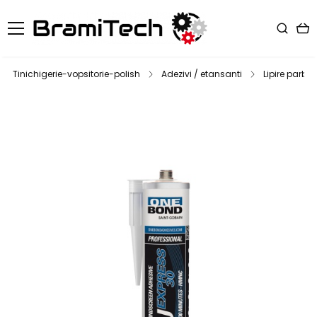
Tinichigerie-vopsitorie-polish
Adezivi / etansanti
Lipire parbriz