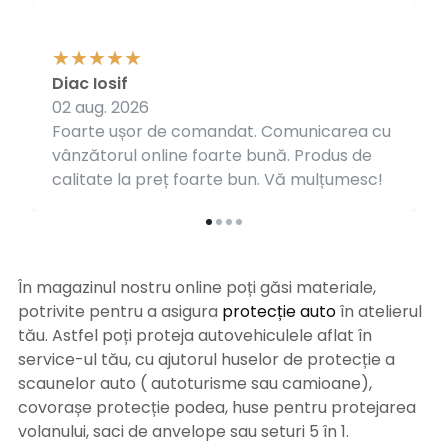
Diac Iosif
02 aug. 2026
Foarte ușor de comandat. Comunicarea cu
vânzătorul online foarte bună. Produs de
calitate la preț foarte bun. Vă mulțumesc!
În magazinul nostru online poți găsi materiale,
potrivite pentru a asigura
protecție auto
î
n atelierul
tău. Astfel poți proteja autovehiculele aflat în
service-ul tău, cu ajutorul huselor de protecție a
scaunelor auto ( autoturisme sau camioane),
covorașe protecție podea, huse pentru protejarea
volanului, saci de anvelope sau seturi 5 în 1.