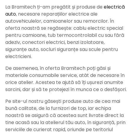
La Bramitech ți-am pregătit și produse de
electrică
auto
, necesare reparațiilor electrice ale
autovehiculelor, camioanelor sau remorcilor. În
oferta noastră se regăsește: cablu electric special
pentru camioane, tub termocontrolabil cu sau fără
adeziv, conectori electrici, benzi izolatoare,
siguranțe auto, socluri siguranțe sau scule pentru
electricieni.
De asemenea, în oferta Bramitech poți găsi și
materiale consumabile service, atât de necesare în
orice atelier. Acestea te ajută să îți ușurezi anumite
sarcini, dar și să te protejezi în munca ce o desfășori.
Pe site-ul nostru găsești produse auto de cea mai
bună calitate, de la furnizori de top, iar echipa
noastră se asigură că acestea sunt livrate direct la
tine acasă sau la atelierul tău auto, în siguranță, prin
serviciile de curierat rapid, oriunde pe teritoriul