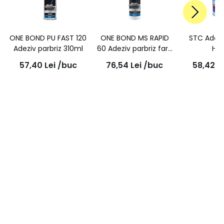
ONE BOND PU FAST 120
ONE BOND MS RAPID
STC Adezi
Adeziv parbriz 310ml
60 Adeziv parbriz fara
HM
primer 310ml
57,40
Lei
/buc
76,54
Lei
/buc
58,42
L