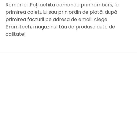
României. Poți achita comanda prin ramburs, la
primirea coletului sau prin ordin de plată, după
primirea facturii pe adresa de email. Alege
Bramitech, magazinul tău de produse auto de
calitate!
INFORMATII UTILE
Termeni si conditii
Formular retur
Confidentialitate
Politica de Cookies
ANPC
Solutionarea litigiilor