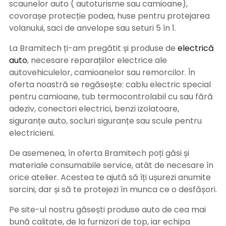
scaunelor auto ( autoturisme sau camioane),
covorașe protecție podea, huse pentru protejarea
volanului, saci de anvelope sau seturi 5 în 1.
La Bramitech ți-am pregătit și produse de
electrică
auto
, necesare reparațiilor electrice ale
autovehiculelor, camioanelor sau remorcilor. În
oferta noastră se regăsește: cablu electric special
pentru camioane, tub termocontrolabil cu sau fără
adeziv, conectori electrici, benzi izolatoare,
siguranțe auto, socluri siguranțe sau scule pentru
electricieni.
De asemenea, în oferta Bramitech poți găsi și
materiale consumabile service, atât de necesare în
orice atelier. Acestea te ajută să îți ușurezi anumite
sarcini, dar și să te protejezi în munca ce o desfășori.
Pe site-ul nostru găsești produse auto de cea mai
bună calitate, de la furnizori de top, iar echipa