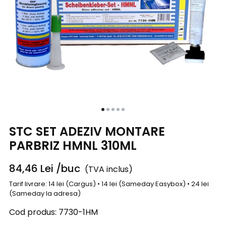
STC SET ADEZIV MONTARE
PARBRIZ HMNL 310ML
84,46
Lei
/buc
(TVA inclus)
Tarif livrare: 14 lei (Cargus) • 14 lei (Sameday Easybox) • 24 lei
(Sameday la adresa)
Cod produs:
7730-1HM