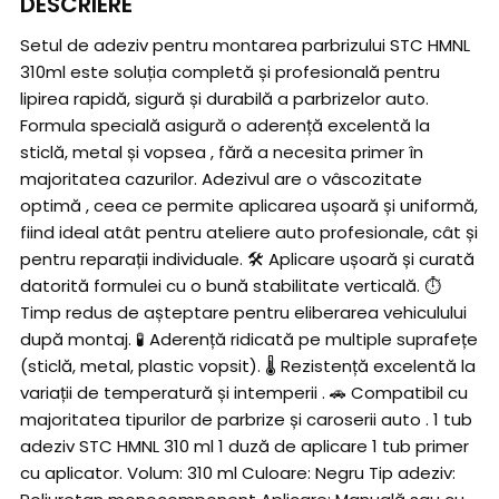
DESCRIERE
Setul de adeziv pentru montarea parbrizului STC HMNL
310ml este soluția completă și profesională pentru
lipirea rapidă, sigură și durabilă a parbrizelor auto.
Formula specială asigură o aderență excelentă la
sticlă, metal și vopsea , fără a necesita primer în
majoritatea cazurilor. Adezivul are o vâscozitate
optimă , ceea ce permite aplicarea ușoară și uniformă,
fiind ideal atât pentru ateliere auto profesionale, cât și
pentru reparații individuale. 🛠 Aplicare ușoară și curată
datorită formulei cu o bună stabilitate verticală. ⏱
Timp redus de așteptare pentru eliberarea vehiculului
după montaj. 🧪 Aderență ridicată pe multiple suprafețe
(sticlă, metal, plastic vopsit). 🌡 Rezistență excelentă la
variații de temperatură și intemperii . 🚗 Compatibil cu
majoritatea tipurilor de parbrize și caroserii auto . 1 tub
adeziv STC HMNL 310 ml 1 duză de aplicare 1 tub primer
cu aplicator. Volum: 310 ml Culoare: Negru Tip adeziv: