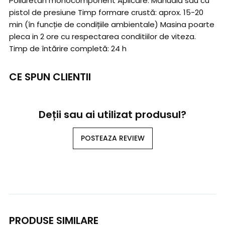
Poliuretan monocomponent Aplicare: Manuală sau cu
pistol de presiune Timp formare crustă: aprox. 15-20
min (în funcție de condițiile ambientale) Masina poarte
pleca in 2 ore cu respectarea conditiilor de viteza.
Timp de întărire completă: 24 h
CE SPUN CLIENTII
Deții sau ai utilizat produsul?
POSTEAZA REVIEW
PRODUSE SIMILARE