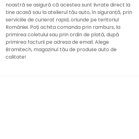
noastră se asigură că acestea sunt livrate direct la
tine acasă sau la atelierul tău auto, în siguranță, prin
serviciile de curierat rapid, oriunde pe teritoriul
României. Poți achita comanda prin ramburs, la
primirea coletului sau prin ordin de plată, după
primirea facturii pe adresa de email. Alege
Bramitech, magazinul tău de produse auto de
calitate!
INFORMATII UTILE
Termeni si conditii
Formular retur
Confidentialitate
Politica de Cookies