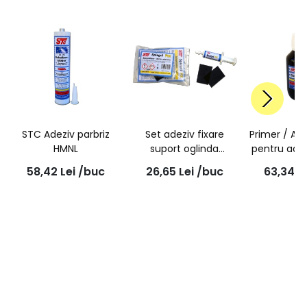
STC Adeziv parbriz
Set adeziv fixare
Primer / Ac
HMNL
suport oglinda
pentru adez
retrovizoare pe
100
58,42
Lei
/buc
26,65
Lei
/buc
63,34
L
parbriz 1g | STC