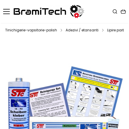
Tinichigerie-vopsitorie-polish
Adezivi / etansanti
Lipire parbriz