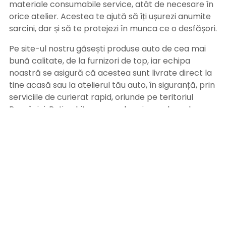
materiale consumabile service, atât de necesare în
orice atelier. Acestea te ajută să îți ușurezi anumite
sarcini, dar și să te protejezi în munca ce o desfășori.
Pe site-ul nostru găsești produse auto de cea mai
bună calitate, de la furnizori de top, iar echipa
noastră se asigură că acestea sunt livrate direct la
tine acasă sau la atelierul tău auto, în siguranță, prin
serviciile de curierat rapid, oriunde pe teritoriul
României. Poți achita comanda prin ramburs, la
primirea coletului sau prin ordin de plată, după
primirea facturii pe adresa de email. Alege
Bramitech, magazinul tău de produse auto de
calitate!
INFORMATII UTILE