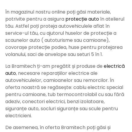
În magazinul nostru online poți găsi materiale,
potrivite pentru a asigura
protecție auto
î
n atelierul
tău. Astfel poți proteja autovehiculele aflat în
service-ul tău, cu ajutorul huselor de protecție a
scaunelor auto ( autoturisme sau camioane),
covorașe protecție podea, huse pentru protejarea
volanului, saci de anvelope sau seturi 5 în 1.
La Bramitech ți-am pregătit și produse de
electrică
auto
, necesare reparațiilor electrice ale
autovehiculelor, camioanelor sau remorcilor. În
oferta noastră se regăsește: cablu electric special
pentru camioane, tub termocontrolabil cu sau fără
adeziv, conectori electrici, benzi izolatoare,
siguranțe auto, socluri siguranțe sau scule pentru
electricieni.
De asemenea, în oferta Bramitech poți găsi și