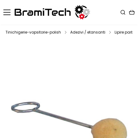
Tinichigerie-vopsitorie-polish
Adezivi / etansanti
Lipire parbriz