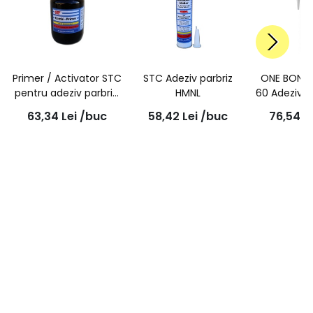
Primer / Activator STC
STC Adeziv parbriz
ONE BOND 
pentru adeziv parbriz,
HMNL
60 Adeziv p
100ml
primer
63,34
Lei
/buc
58,42
Lei
/buc
76,54
L