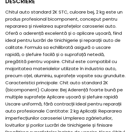
DESCRIERE
Chitul auto standard 2K STC, culoare bej, 2 kg este un
produs profesional bicomponent, conceput pentru
repararea și nivelarea suprafețelor caroseriei auto.
Oferă o aderență excelentă și o aplicare ușoară, fiind
ideal pentru lucrări de tinichigerie și reparații auto de
calitate. Formula sa echilibrată asigură o uscare
rapidă, o șlefuire facilă și o suprafață netedă,
pregătită pentru vopsire. Chitul este compatibil cu
majoritatea materialelor utilizate în industria auto,
precum oțel, aluminiu, suprafețe vopsite sau grunduite.
Caracteristici principale: Chit auto standard 2K
(bicomponent) Culoare: Bej Aderență foarte bună pe
multiple suprafețe Aplicare ușoară și șlefuire rapidă
Uscare uniformă, fără contracții Ideal pentru reparații
auto profesionale Cantitate: 2 kg Aplicații: Repararea
imperfecțiunilor caroseriei Umplerea zgârieturilor,
loviturilor și porilor Lucrări de tinichigerie și finisare