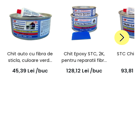
Chit auto cu fibra de
Chit Epoxy STC, 2K,
STC Chit M
sticla, culoare verde
pentru reparatii fibra
750g | STC
de sticla, 600g |
45,39
Lei
/buc
128,12
Lei
/buc
93,81
Le