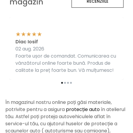
magazin
RECENZIILE
Diac Iosif
02 aug. 2026
Foarte ușor de comandat. Comunicarea cu
vânzătorul online foarte bună. Produs de
calitate la preț foarte bun. Vă mulțumesc!
În magazinul nostru online poți găsi materiale,
potrivite pentru a asigura
protecție auto
î
n atelierul
tău. Astfel poți proteja autovehiculele aflat în
service-ul tău, cu ajutorul huselor de protecție a
scaunelor auto ( autoturisme sau camioane),