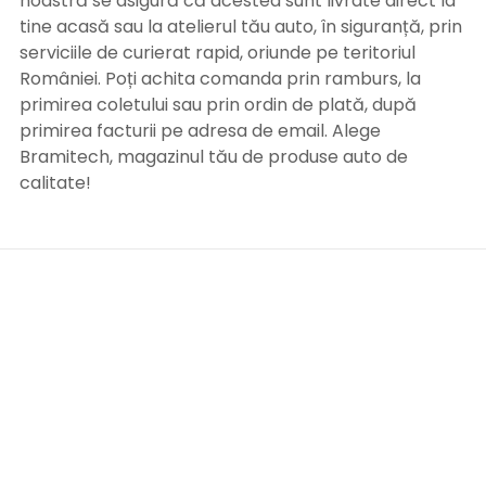
noastră se asigură că acestea sunt livrate direct la
tine acasă sau la atelierul tău auto, în siguranță, prin
serviciile de curierat rapid, oriunde pe teritoriul
României. Poți achita comanda prin ramburs, la
primirea coletului sau prin ordin de plată, după
primirea facturii pe adresa de email. Alege
Bramitech, magazinul tău de produse auto de
calitate!
INFORMATII UTILE
Termeni si conditii
Formular retur
Confidentialitate
Politica de Cookies