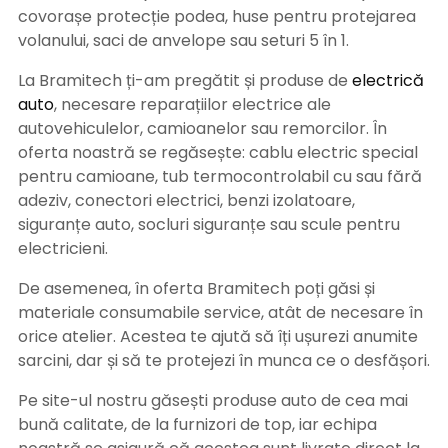
covorașe protecție podea, huse pentru protejarea
volanului, saci de anvelope sau seturi 5 în 1.
La Bramitech ți-am pregătit și produse de
electrică
auto
, necesare reparațiilor electrice ale
autovehiculelor, camioanelor sau remorcilor. În
oferta noastră se regăsește: cablu electric special
pentru camioane, tub termocontrolabil cu sau fără
adeziv, conectori electrici, benzi izolatoare,
siguranțe auto, socluri siguranțe sau scule pentru
electricieni.
De asemenea, în oferta Bramitech poți găsi și
materiale consumabile service, atât de necesare în
orice atelier. Acestea te ajută să îți ușurezi anumite
sarcini, dar și să te protejezi în munca ce o desfășori.
Pe site-ul nostru găsești produse auto de cea mai
bună calitate, de la furnizori de top, iar echipa