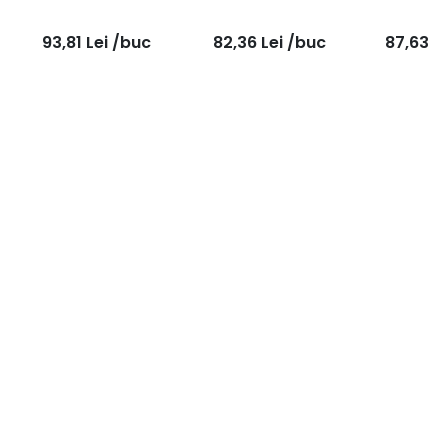
k
93,81
Lei
/buc
82,36
Lei
/buc
87,63
L