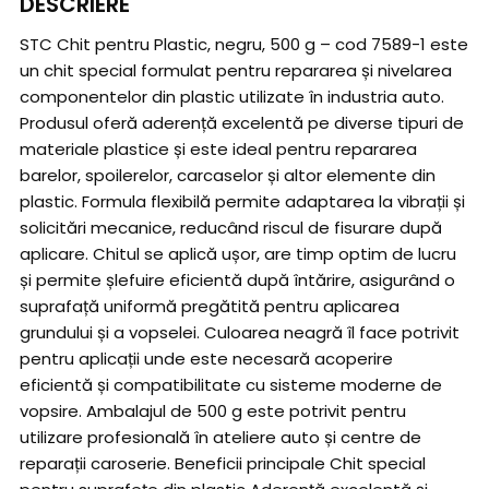
DESCRIERE
STC Chit pentru Plastic, negru, 500 g – cod 7589-1 este
un chit special formulat pentru repararea și nivelarea
componentelor din plastic utilizate în industria auto.
Produsul oferă aderență excelentă pe diverse tipuri de
materiale plastice și este ideal pentru repararea
barelor, spoilerelor, carcaselor și altor elemente din
plastic. Formula flexibilă permite adaptarea la vibrații și
solicitări mecanice, reducând riscul de fisurare după
aplicare. Chitul se aplică ușor, are timp optim de lucru
și permite șlefuire eficientă după întărire, asigurând o
suprafață uniformă pregătită pentru aplicarea
grundului și a vopselei. Culoarea neagră îl face potrivit
pentru aplicații unde este necesară acoperire
eficientă și compatibilitate cu sisteme moderne de
vopsire. Ambalajul de 500 g este potrivit pentru
utilizare profesională în ateliere auto și centre de
reparații caroserie. Beneficii principale Chit special