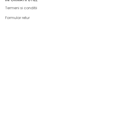
Termeni si conditii
Formular retur
Confidentialitate
Politica de Cookies
ANPC
Solutionarea litigiilor
Informatii legale
ASISTENTA
Contact
Cum cumpar
Cum platesc
Livrarea produselor