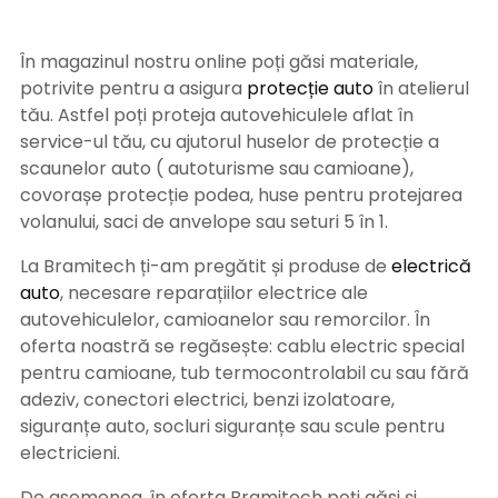
În magazinul nostru online poți găsi materiale,
potrivite pentru a asigura
protecție auto
î
n atelierul
tău. Astfel poți proteja autovehiculele aflat în
service-ul tău, cu ajutorul huselor de protecție a
scaunelor auto ( autoturisme sau camioane),
covorașe protecție podea, huse pentru protejarea
volanului, saci de anvelope sau seturi 5 în 1.
La Bramitech ți-am pregătit și produse de
electrică
auto
, necesare reparațiilor electrice ale
autovehiculelor, camioanelor sau remorcilor. În
oferta noastră se regăsește: cablu electric special
pentru camioane, tub termocontrolabil cu sau fără
adeziv, conectori electrici, benzi izolatoare,
siguranțe auto, socluri siguranțe sau scule pentru
electricieni.
De asemenea, în oferta Bramitech poți găsi și