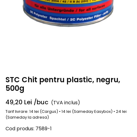
STC Chit pentru plastic, negru,
500g
49,20
Lei
/buc
(TVA inclus)
Tarif livrare: 14 lei (Cargus) • 14 lei (Sameday Easybox) • 24 lei
(Sameday la adresa)
Cod produs:
7589-1