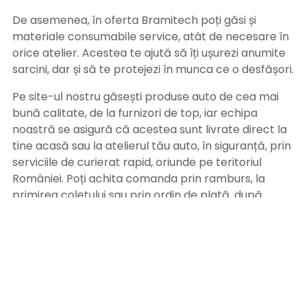
De asemenea, în oferta Bramitech poți găsi și
materiale consumabile service, atât de necesare în
orice atelier. Acestea te ajută să îți ușurezi anumite
sarcini, dar și să te protejezi în munca ce o desfășori.
Pe site-ul nostru găsești produse auto de cea mai
bună calitate, de la furnizori de top, iar echipa
noastră se asigură că acestea sunt livrate direct la
tine acasă sau la atelierul tău auto, în siguranță, prin
serviciile de curierat rapid, oriunde pe teritoriul
României. Poți achita comanda prin ramburs, la
primirea coletului sau prin ordin de plată, după
primirea facturii pe adresa de email. Alege
Bramitech, magazinul tău de produse auto de
calitate!