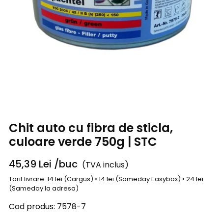
Chit auto cu fibra de sticla,
culoare verde 750g | STC
45,39
Lei
/buc
(TVA inclus)
Tarif livrare: 14 lei (Cargus) • 14 lei (Sameday Easybox) • 24 lei
(Sameday la adresa)
Cod produs:
7578-7