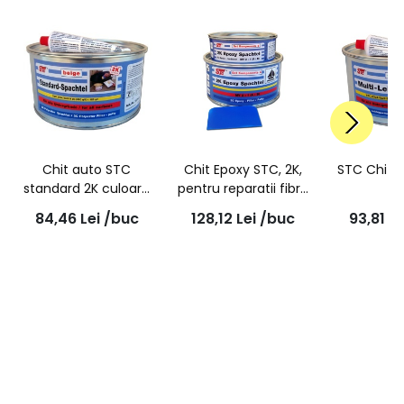
Chit auto STC
Chit Epoxy STC, 2K,
STC Chit M
standard 2K culoare
pentru reparatii fibra
Bej, 2kg
de sticla, 600g |
84,46
Lei
/buc
128,12
Lei
/buc
93,81
Le