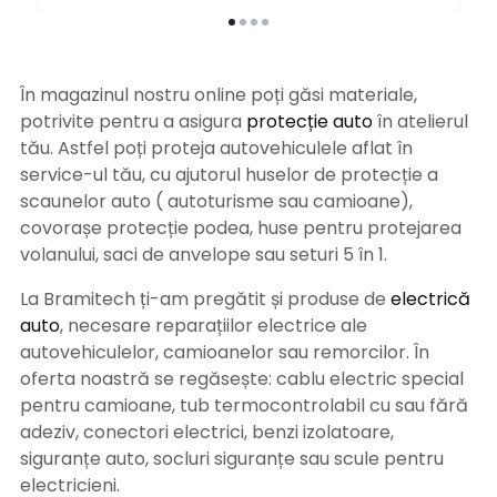
În magazinul nostru online poți găsi materiale,
potrivite pentru a asigura
protecție auto
î
n atelierul
tău. Astfel poți proteja autovehiculele aflat în
service-ul tău, cu ajutorul huselor de protecție a
scaunelor auto ( autoturisme sau camioane),
covorașe protecție podea, huse pentru protejarea
volanului, saci de anvelope sau seturi 5 în 1.
La Bramitech ți-am pregătit și produse de
electrică
auto
, necesare reparațiilor electrice ale
autovehiculelor, camioanelor sau remorcilor. În
oferta noastră se regăsește: cablu electric special
pentru camioane, tub termocontrolabil cu sau fără
adeziv, conectori electrici, benzi izolatoare,
siguranțe auto, socluri siguranțe sau scule pentru
electricieni.