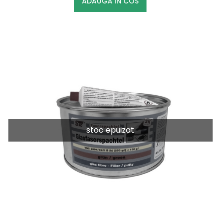
ADAUGA IN COS
stoc epuizat