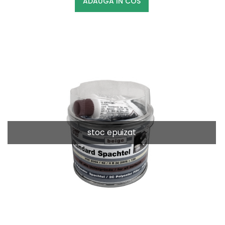
ADAUGA IN COS
stoc epuizat