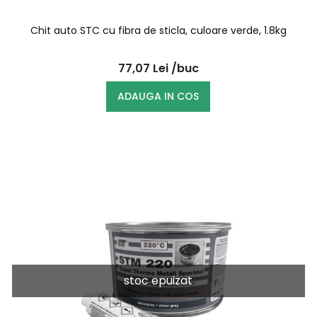
Chit auto STC cu fibra de sticla, culoare verde, 1.8kg
77,07
Lei
/buc
ADAUGA IN COS
stoc epuizat