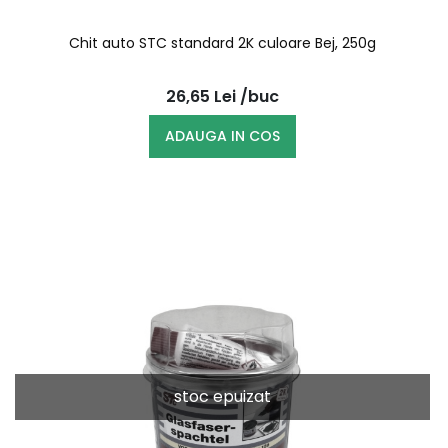
Chit auto STC standard 2K culoare Bej, 250g
26,65
Lei
/buc
ADAUGA IN COS
stoc epuizat