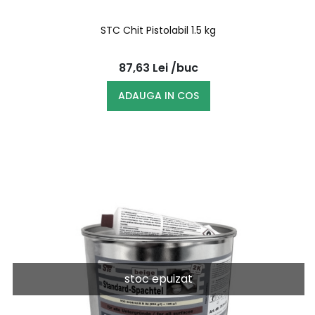
STC Chit Pistolabil 1.5 kg
87,63
Lei
/buc
ADAUGA IN COS
stoc epuizat