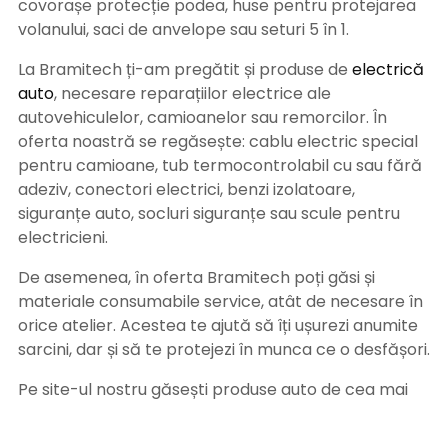
covorașe protecție podea, huse pentru protejarea
volanului, saci de anvelope sau seturi 5 în 1.
La Bramitech ți-am pregătit și produse de
electrică
auto
, necesare reparațiilor electrice ale
autovehiculelor, camioanelor sau remorcilor. În
oferta noastră se regăsește: cablu electric special
pentru camioane, tub termocontrolabil cu sau fără
adeziv, conectori electrici, benzi izolatoare,
siguranțe auto, socluri siguranțe sau scule pentru
electricieni.
De asemenea, în oferta Bramitech poți găsi și
materiale consumabile service, atât de necesare în
orice atelier. Acestea te ajută să îți ușurezi anumite
sarcini, dar și să te protejezi în munca ce o desfășori.
Pe site-ul nostru găsești produse auto de cea mai
bună calitate, de la furnizori de top, iar echipa
noastră se asigură că acestea sunt livrate direct la