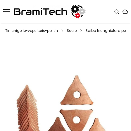
Tinichigerie-vopsitorie-polish
Scule
Saiba triunghiulara pentr