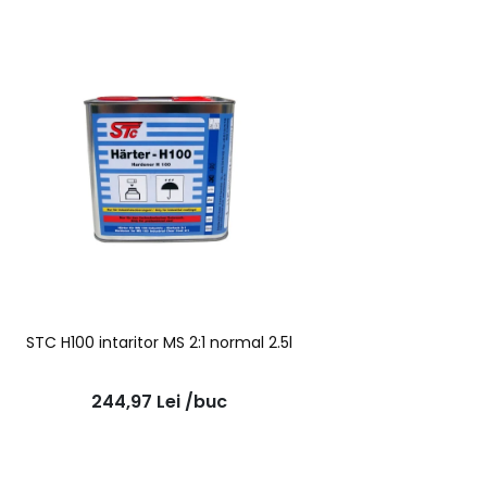
STC H100 intaritor MS 2:1 normal 2.5l
244,97
Lei
/buc