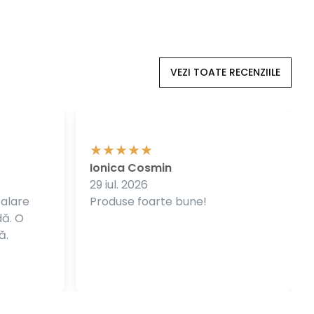
VEZI TOATE RECENZIILE
Ionica Cosmin
29 iul. 2026
balare
Produse foarte bune!
dă. O
ă.