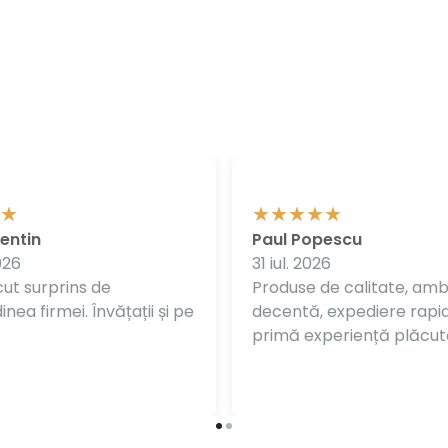
entin
Paul Popescu
026
31 iul. 2026
ut surprins de
Produse de calitate, am
nea firmei. Învățații și pe
decentă, expediere rapi
primă experiență plăcut