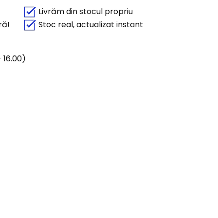
Livrăm din stocul propriu
ră!
Stoc real, actualizat instant
 16.00)