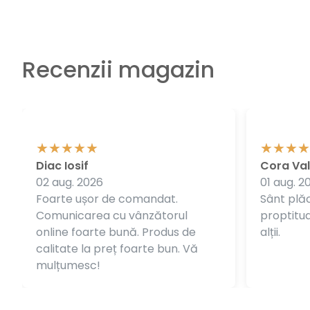
Recenzii magazin
Diac Iosif
Cora Val
02 aug. 2026
01 aug. 2
Foarte ușor de comandat.
Sânt plăc
Comunicarea cu vânzătorul
proptitudi
online foarte bună. Produs de
alții.
calitate la preț foarte bun. Vă
mulțumesc!