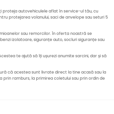
ți proteja autovehiculele aflat în service-ul tău, cu
ru protejarea volanului, saci de anvelope sau seturi 5
amioanelor sau remorcilor. În oferta noastră se
enzi izolatoare, siguranțe auto, socluri siguranțe sau
stea te ajută să îți ușurezi anumite sarcini, dar și să
ură că acestea sunt livrate direct la tine acasă sau la
da prin ramburs, la primirea coletului sau prin ordin de