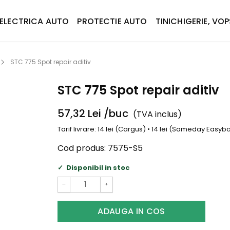
ELECTRICA AUTO
PROTECTIE AUTO
TINICHIGERIE, VOP
STC 775 Spot repair aditiv
STC 775 Spot repair aditiv
57,32
Lei
/buc
(TVA inclus)
Tarif livrare: 14 lei (Cargus) • 14 lei (Sameday Easy
Cod produs:
7575-S5
Disponibil in stoc
−
+
ADAUGA IN COS