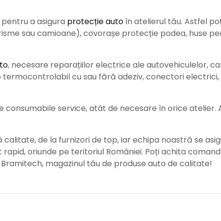
e pentru a asigura
protecție auto
î
n atelierul tău. Astfel po
urisme sau camioane), covorașe protecție podea, huse pent
to
, necesare reparațiilor electrice ale autovehiculelor, c
ermocontrolabil cu sau fără adeziv, conectori electrici, b
consumabile service, atât de necesare în orice atelier. Ace
alitate, de la furnizori de top, iar echipa noastră se asig
rat rapid, oriunde pe teritoriul României. Poți achita coman
e Bramitech, magazinul tău de produse auto de calitate!