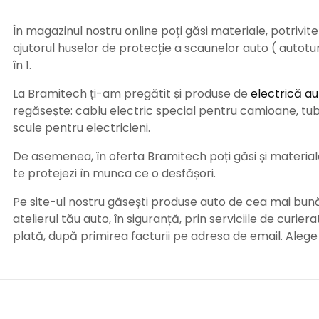
În magazinul nostru online poți găsi materiale, potrivit
ajutorul huselor de protecție a scaunelor auto ( autot
în 1.
La Bramitech ți-am pregătit și produse de
electrică au
regăsește: cablu electric special pentru camioane, tub t
scule pentru electricieni.
De asemenea, în oferta Bramitech poți găsi și materiale 
te protejezi în munca ce o desfășori.
Pe site-ul nostru găsești produse auto de cea mai bună c
atelierul tău auto, în siguranță, prin serviciile de curie
plată, după primirea facturii pe adresa de email. Aleg